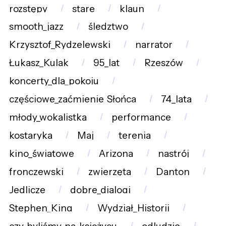
rozstępy
stare
klaun
smooth_jazz
śledztwo
Krzysztof_Rydzelewski
narrator
Łukasz_Kulak
95_lat
Rzeszów
koncerty_dla_pokoju
częściowe_zaćmienie_Słońca
74_lata
młody_wokalistka
performance
kostaryka
Maj
terenia
kino_światowe
Arizona
nastrój
fronczewski
zwierzęta
Danton
Jedlicze
dobre_dialogi
Stephen_King
Wydział_Historii