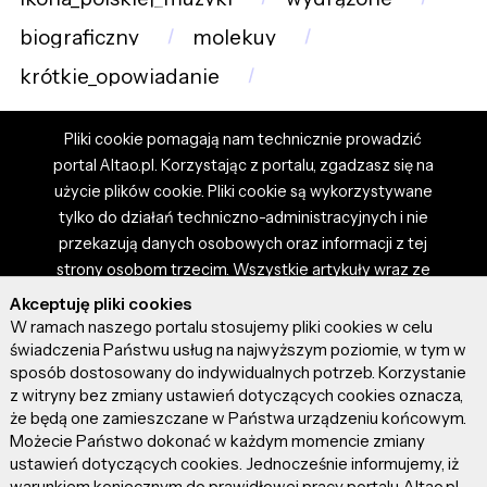
biograficzny
molekuy
krótkie_opowiadanie
Pliki cookie pomagają nam technicznie prowadzić
portal Altao.pl. Korzystając z portalu, zgadzasz się na
użycie plików cookie. Pliki cookie są wykorzystywane
tylko do działań techniczno-administracyjnych i nie
przekazują danych osobowych oraz informacji z tej
strony osobom trzecim. Wszystkie artykuły wraz ze
zdjęciami i materiałami dostępnymi na portalu są
Akceptuję pliki cookies
własnością użytkowników. Administrator i właściciel
W ramach naszego portalu stosujemy pliki cookies w celu
portalu nie ponosi odpowiedzialności za tresci
świadczenia Państwu usług na najwyższym poziomie, w tym w
sposób dostosowany do indywidualnych potrzeb. Korzystanie
prezentowane przez autorów artykułów. Dodając
z witryny bez zmiany ustawień dotyczących cookies oznacza,
artykuł, zgadzasz się z regulaminem portalu oraz
że będą one zamieszczane w Państwa urządzeniu końcowym.
ponosisz odpowiedzialność za wszystkie materiały
Możecie Państwo dokonać w każdym momencie zmiany
umieszczone przez Ciebie na stronie altao.pl.
ustawień dotyczących cookies. Jednocześnie informujemy, iż
Szczegóły dostępne w regulaminie portalu.
warunkiem koniecznym do prawidłowej pracy portalu Altao.pl