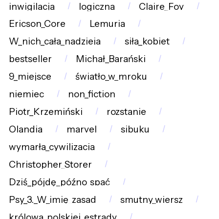
inwigilacja
logiczna
Claire_Foy
Ericson_Core
Lemuria
W_nich_cała_nadzieja
siła_kobiet
bestseller
Michał_Barański
9_miejsce
światło_w_mroku
niemiec
non_fiction
Piotr_Krzemiński
rozstanie
Olandia
marvel
sibuku
wymarła_cywilizacja
Christopher_Storer
Dziś_pójdę_późno_spać
Psy_3._W_imię_zasad
smutny_wiersz
królowa_polskiej_estrady