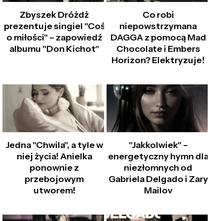
Zbyszek Dróżdż
Co robi
prezentuje singiel "Coś
niepowstrzymana
o miłości" – zapowiedź
DAGGA z pomocą Mad
albumu "Don Kichot"
Chocolate i Embers
Horizon? Elektryzuje!
Jedna "Chwila", a tyle w
"Jakkolwiek" –
niej życia! Anielka
energetyczny hymn dla
ponownie z
niezłomnych od
przebojowym
Gabriela Delgado i Zary
utworem!
Mailov