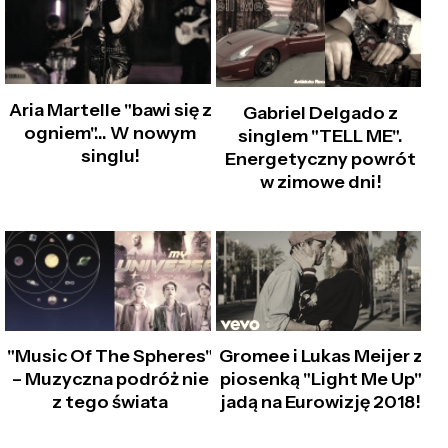
Aria Martelle "bawi się z
Gabriel Delgado z
ogniem"… W nowym
singlem "TELL ME".
singlu!
Energetyczny powrót
w zimowe dni!
"Music Of The Spheres"
Gromee i Lukas Meijer z
– Muzyczna podróż nie
piosenką "Light Me Up"
z tego świata
jadą na Eurowizję 2018!