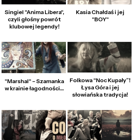
Singiel "Anima Libera",
Kasia Chałdaś i jej
czyli głośny powrót
"BOY"
klubowej legendy!
Folkowa "Noc Kupały”!
"Marshal" – Szamanka
Łysa Góra i jej
w krainie łagodności...
słowiańska tradycja!