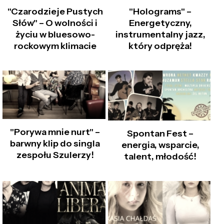
"Czarodzieje Pustych
"Holograms" –
Słów" – O wolności i
Energetyczny,
życiu w bluesowo-
instrumentalny jazz,
rockowym klimacie
który odpręża!
"Porywa mnie nurt" –
Spontan Fest –
barwny klip do singla
energia, wsparcie,
zespołu Szulerzy!
talent, młodość!