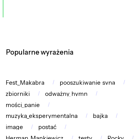
Popularne wyrażenia
Fest_Makabra
pooszukiwanie_syna
zbiorniki
odważny_hymn
mości_panie
muzyka_eksperymentalna
bajka
image
postać
Herman_Mankiewicz
testy
Rocky