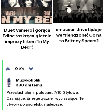
emocean drive ląduje
Duet Vamero i gorąca
we friendzone! Co na
Edine rozkręcają letnie
to Britney Spears?
imprezy hitem "In My
Bed"!
0
(0)
Muzykoholik
390 dni temu
Przesłuchałem i polecam. 7/10. Stylowe.
Czarujące. Energetyczne i wyciszające. Te
utwory po angielsku najlepsze.