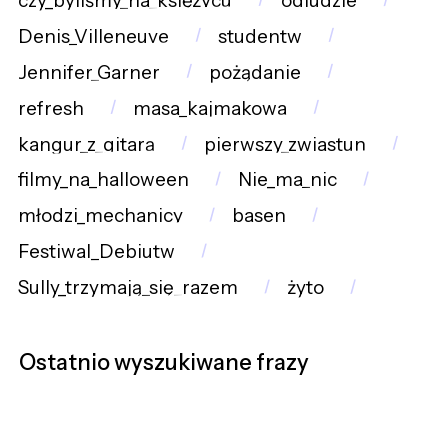
czy_byliśmy_na_księżycu
odludzie
Denis_Villeneuve
studentw
Jennifer_Garner
pożądanie
refresh
masa_kajmakowa
kangur_z_gitarą
pierwszy_zwiastun
filmy_na_halloween
Nie_ma_nic
młodzi_mechanicy
basen
Festiwal_Debiutw
Sully_trzymają_się_razem
żyto
Ostatnio wyszukiwane frazy