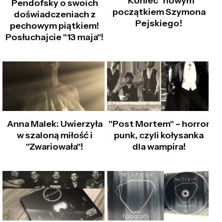
"Koniec" nowym
Pendofsky o swoich
początkiem Szymona
doświadczeniach z
Pejskiego!
pechowym piątkiem!
Posłuchajcie "13 maja"!
Anna Malek: Uwierzyła
"Post Mortem" – horror
w szaloną miłość i
punk, czyli kołysanka
"Zwariowała"!
dla wampira!