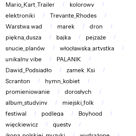
Mario_Kart_Trailer
kolorowy
elektroniki
Trevante_Rhodes
Warstwa_wad
marek
dron
piękna_dusza
bajka
pejzaże
snucie_planów
włocławska_artystka
unikalny_vibe
PALANIK
Dawid_Podsiadło
zamek_Ksi
Scranton
hymn_kobiet
promieniowanie
dorosłych
album_studyjny
miejski_folk
festiwal
podlega
Boyhood
więckiewicz
questy
ikona_polskiej_muzyki
wydrążone