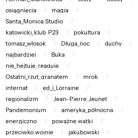
osiągnięcia
magia
Santa_Monica_Studio
katowicki_klub_P23
pokultura
tomasz_włosok
Długa_noc
duchy
najbardziej
Buka
nie_hejtuję_reaguję
Ostatni_rzut_granatem
mrok
internat
ed_i_Lorraine
regionalizm
Jean-Pierre_Jeunet
Pandemonium
ameryka_północna
energiczno
poważne_wątki
przeciwko_wojnie
jakubowski