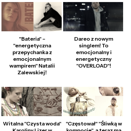
"Bateria" –
Dareo z nowym
"energetyczna
singlem! To
przepychanka z
emocjonalny i
emocjonalnym
energetyczny
wampirem" Natalii
"OVERLOAD"!
Zalewskiej!
Witalna "Czysta woda"
"Częstował" "Śliwką w
Karoliny Lizer w
kompocie", a teraz ma