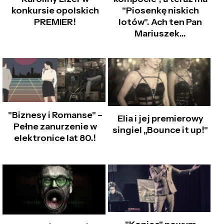
konkursie opolskich
"Piosenkę niskich
PREMIER!
lotów". Ach ten Pan
Mariuszek…
"Biznesy i Romanse" –
Elia i jej premierowy
Pełne zanurzenie w
singiel „Bounce it up!"
elektronice lat 80.!