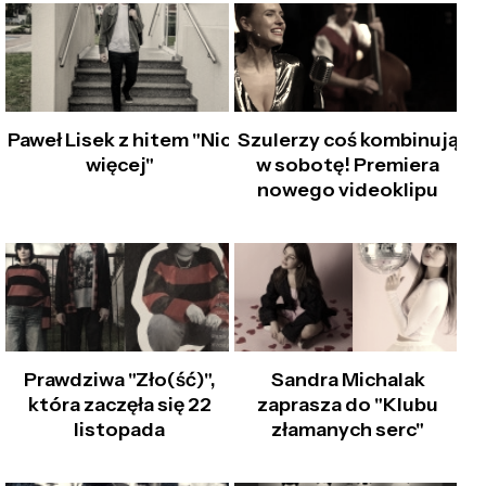
Paweł Lisek z hitem "Nic
Szulerzy coś kombinują
więcej"
w sobotę! Premiera
nowego videoklipu
Prawdziwa "Zło(ść)",
Sandra Michalak
która zaczęła się 22
zaprasza do "Klubu
listopada
złamanych serc"