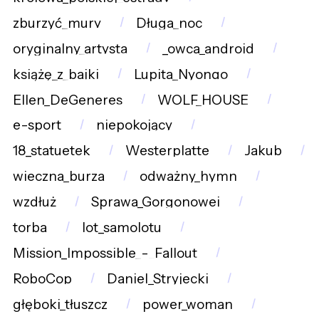
zburzyć_mury
Długa_noc
oryginalny_artysta
_owca_android
książę_z_bajki
Lupita_Nyongo
Ellen_DeGeneres
WOLF_HOUSE
e-sport
niepokojący
18_statuetek
Westerplatte
Jakub
wieczna_burza
odważny_hymn
wzdłuż
Sprawa_Gorgonowej
torba
lot_samolotu
Mission_Impossible_-_Fallout
RoboCop
Daniel_Stryjecki
głęboki_tłuszcz
power_woman