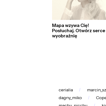
Mapa wzywa Cię!
Posłuchaj. Otwórz serce 
wyobraźnię
cerialia
marcin_sz
dagny_miko
Cope
machu_picchu
ki