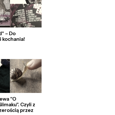
d" – Do
i kochania!
iewa "O
ślimaku". Czyli z
czerością przez