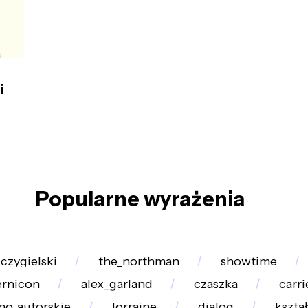
i
Popularne wyrażenia
czygielski
the_northman
showtime
rnicon
alex_garland
czaszka
carri
no_autorskie
lorraine
dialog
kształ