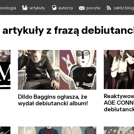
onologia
artykuły
autorzy
poczta
załóż blo
 artykuły z frazą debiutan
Reaktywow
Dildo Baggins ogłasza, że
AGE CONN
wydał debiutancki album!
debiutanck