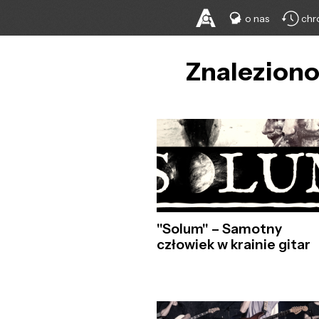
o nas
chr
Znaleziono
"Solum" – Samotny
człowiek w krainie gitar