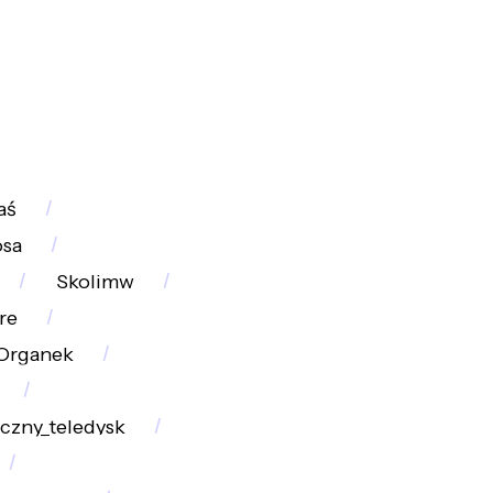
aś
osa
Skolimw
re
Organek
czny_teledysk