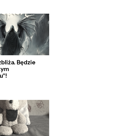
zbliża. Będzie
tym
u"!