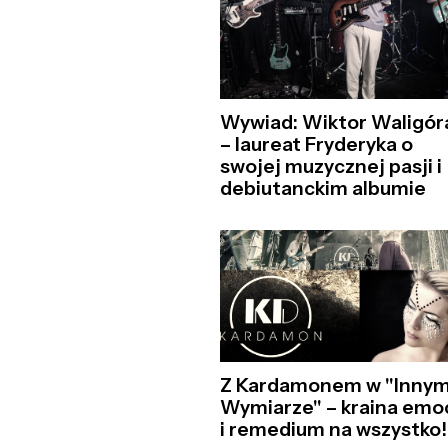
Wywiad: Wiktor Waligór
– laureat Fryderyka o
swojej muzycznej pasji i
debiutanckim albumie
Z Kardamonem w "Inny
Wymiarze" – kraina emoc
i remedium na wszystko!