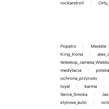
rockandroll
Orły
Popatrz
Meddle
King_Kong
alex
teleskop_Jamesa_Webb
medytacja
polska
ochrona_przyrody
loyal
karma
Serce_Smoka
Je
stylowe_auto
oct