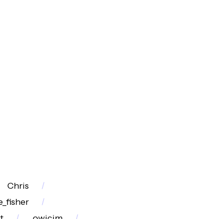
Chris
e_fisher
t
owicim