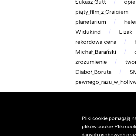
Łukasz_Gutt
opie
piąty_film_z_Craigiem
planetarium
hele
Widukind
Lizak
rekordowa_cena
Michał_Barański
zrozumienie
twor
Diaboł_Boruta
S
pewnego_razu_w_holly
Pliki cookie pomagają na
plików cookie. Pliki coo
danych osobowych oraz i