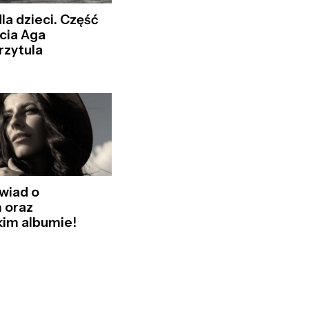
la dzieci. Część
ocia Aga
rzytula
wiad o
h oraz
kim albumie!