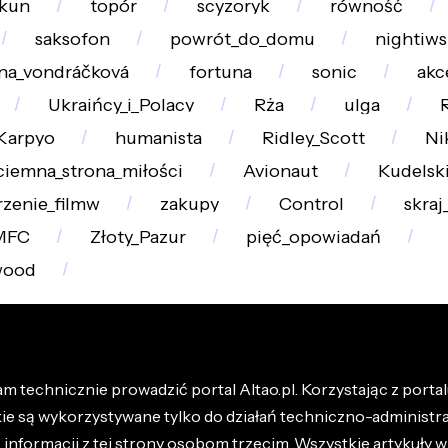
kun
topór
scyzoryk
równość
saksofon
powrót_do_domu
nightiw
na_vondráčková
fortuna
sonic
akc
Ukraińcy_i_Polacy
Rża
ulga
Karpyo
humanista
Ridley_Scott
Ni
ciemna_strona_miłości
Avionaut
Kudelsk
zenie_filmw
zakupy
Control
skraj
MFC
Złoty_Pazur
pięć_opowiadań
wood
m technicznie prowadzić portal Altao.pl. Korzystając z portalu
kie są wykorzystywane tylko do działań techniczno-administra
nformacji z tej strony osobom trzecim. Wszystkie artykuły wr