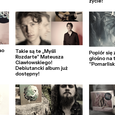
życie!
ao
Takie są te „Myśli
Popiór się 
Rozdarte” Mateusza
głośno na 
Ciawłowskiego!
"Pomarlisk
Debiutancki album już
dostępny!