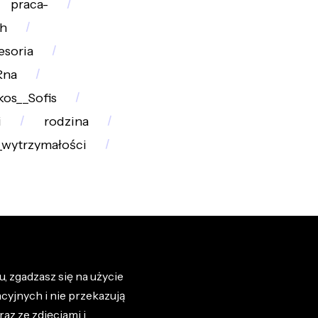
praca-
sh
esoria
Rna
kos__Sofis
i
rodzina
_wytrzymałości
, zgadzasz się na użycie
cyjnych i nie przekazują
az ze zdjęciami i