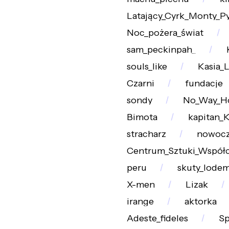
Latający_Cyrk_Monty_P
Noc_pożera_świat
sam_peckinpah_
souls_like
Kasia_L
Czarni
fundacje
sondy
No_Way_H
Bimota
kapitan_K
stracharz
nowocz
Centrum_Sztuki_Współc
peru
skuty_lode
X-men
Lizak
irange
aktorka
Adeste_fideles
Sp