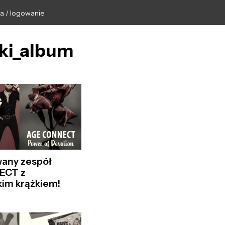
ga / logowanie
cki_album
any zespół
ECT z
im krążkiem!