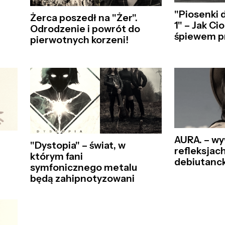
"Piosenki d
Żerca poszedł na "Żer".
1" – Jak Ci
Odrodzenie i powrót do
śpiewem p
pierwotnych korzeni!
AURA. – wy
"Dystopia" – świat, w
refleksjac
którym fani
debiutanc
symfonicznego metalu
będą zahipnotyzowani