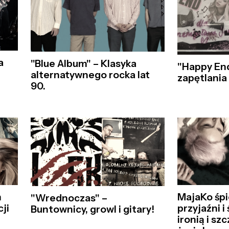
a
"Blue Album" – Klasyka
"Happy En
alternatywnego rocka lat
zapętlania 
90.
m
MajaKo śp
"Wrednoczas" –
ji
przyjaźni i 
Buntownicy, growl i gitary!
ironią i sz