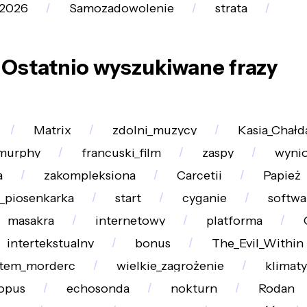
_2026
Samozadowolenie
strata
Ostatnio wyszukiwane frazy
Matrix
zdolni_muzycy
Kasia_Chałd
_murphy
francuski_film
zaspy
wyni
a
zakompleksiona
Carcetii
Papież
_piosenkarka
start
cyganie
softwa
masakra
internetowy
platforma
intertekstualny
bonus
The_Evil_Within
stem_morderc
wielkie_zagrożenie
klimaty
opus
echosonda
nokturn
Rodan