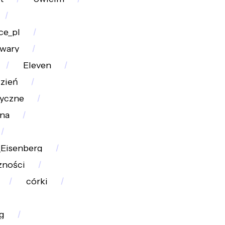
ce_pl
wary
Eleven
dzień
tyczne
na
_Eisenberg
zności
córki
g