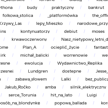
ythona
budy
praktyczny
bankrut
folkowa_stolica
_platformówka
the_offi
Krzywy_Las
lepy_Mieszko
narodowe_przy
ins
kontynuatorzy
debiut
moses
krwawoczerwony
Nasz_nietypowy_letni_
ome
Plan_A
ocieplić_życie
fantas
irk
michał_balicki
worrenowie
we
esne
ewolucja
Wydawnictwo_Replika
zesnej
Lundgren
dostepne
Jesse
m
zabawa_słowem
Lalki
bez_public
Jakub_Roćko
amba
silnik_elektryczny
serce_Torunia
hit_na_lato
Luigi
osób_na_blondynkę
popowa_ballada
kor