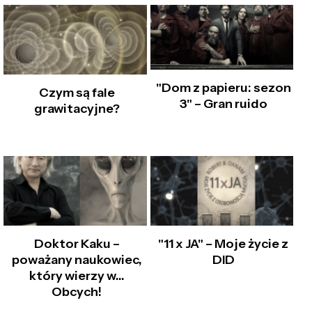
"Dom z papieru: sezon
Czym są fale
3" – Gran ruido
grawitacyjne?
Doktor Kaku –
"11 x JA" – Moje życie z
poważany naukowiec,
DID
który wierzy w...
Obcych!