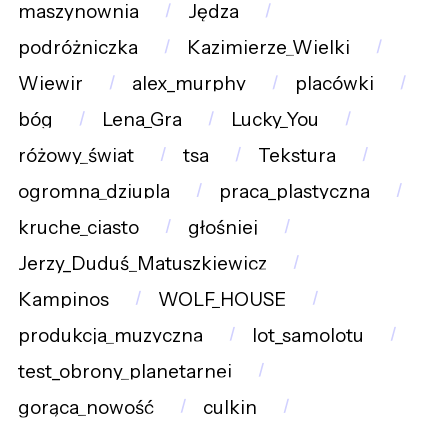
maszynownia
Jędza
podróżniczka
Kazimierze_Wielki
Wiewir
alex_murphy
placówki
bóg
Lena_Gra
Lucky_You
różowy_świat
tsa
Tekstura
ogromna_dziupla
praca_plastyczna
kruche_ciasto
głośniej
Jerzy_Duduś_Matuszkiewicz
Kampinos
WOLF_HOUSE
produkcja_muzyczna
lot_samolotu
test_obrony_planetarnej
gorąca_nowość
culkin