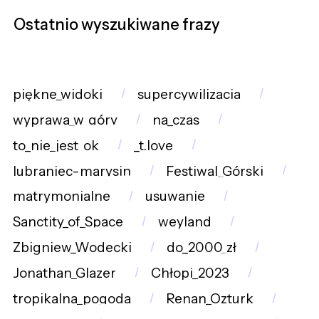
Ostatnio wyszukiwane frazy
piękne_widoki
supercywilizacja
wyprawa_w_góry
na_czas
to_nie_jest_ok
_t.love
lubraniec-marysin
Festiwal_Górski
matrymonialne
usuwanie
Sanctity_of_Space
weyland
Zbigniew_Wodecki
do_2000_zł
Jonathan_Glazer
Chłopi_2023
tropikalna_pogoda
Renan_Ozturk