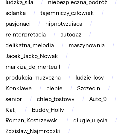
ludzka_siła
niebezpieczna_podróż
solanka
tajemniczy_człowiek
pasjonaci
hipnotyzująca
reinterpretacja
autogaz
delikatna_melodia
maszynownia
Jacek_Jacko_Nowak
markiza_de_merteuil
produkcja_muzyczna
ludzie_losy
Konklawe
ciebie
Szczecin
senior
chleb_tostowy
Auto_9
Kat_
Buddy_Holly
Roman_Kostrzewski
długie_ujęcia
Zdzisław_Najmrodzki