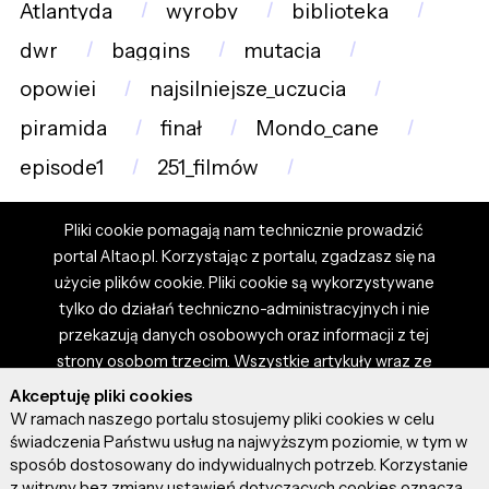
Atlantyda
wyroby
biblioteka
dwr
baggins
mutacja
opowiei
najsilniejsze_uczucia
piramida
finał
Mondo_cane
episode1
251_filmów
Pliki cookie pomagają nam technicznie prowadzić
portal Altao.pl. Korzystając z portalu, zgadzasz się na
użycie plików cookie. Pliki cookie są wykorzystywane
tylko do działań techniczno-administracyjnych i nie
przekazują danych osobowych oraz informacji z tej
strony osobom trzecim. Wszystkie artykuły wraz ze
zdjęciami i materiałami dostępnymi na portalu są
Akceptuję pliki cookies
własnością użytkowników. Administrator i właściciel
W ramach naszego portalu stosujemy pliki cookies w celu
portalu nie ponosi odpowiedzialności za tresci
świadczenia Państwu usług na najwyższym poziomie, w tym w
sposób dostosowany do indywidualnych potrzeb. Korzystanie
prezentowane przez autorów artykułów. Dodając
z witryny bez zmiany ustawień dotyczących cookies oznacza,