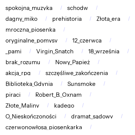
spokojna_muzyka
schodw
dagny_miko
prehistoria
Złota_era
mroczna_piosenka
oryginalne_pomysy
12_czerwca
_pami
Virgin_Snatch
18_września
brak_rozumu
Nowy_Papież
akcja_rpg
szczęśliwe_zakończenia
Biblioteka_Gdynia
Sunsmoke
piraci
Robert_B._Oxnam
Złote_Maliny
kadego
O_Nieskończoności
dramat_sądowy
czerwonowłosa_piosenkarka