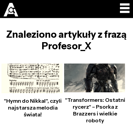
Znaleziono artykuły z frazą
Profesor_X
"Transformers: Ostatni
"Hymn do Nikkal", czyli
rycerz" – Psorka z
najstarsza melodia
Brazzers i wielkie
świata!
roboty