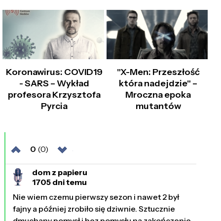
Koronawirus: COVID19
"X-Men: Przeszłość
- SARS – Wykład
która nadejdzie" –
profesora Krzysztofa
Mroczna epoka
Pyrcia
mutantów
0
(0)
dom z papieru
1705 dni temu
Nie wiem czemu pierwszy sezon i nawet 2 był
fajny a później zrobiło się dziwnie. Sztucznie
dmuchany pomysł i bez pomysłu na zakończenie.