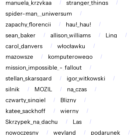
manuela_krzykaa
stranger_things
spider-man__uniwersum
zapachy_florencji
hau!_hau!
sean_baker
allison_williams
Ling
carol_danvers
włocławku
mazowsze
komputerowego
mission_impossible_-_fallout
stellan_skarsgard
igor_witkowski
silnik
MOZIL
na_czas
czwarty_singiel
Blizny
katee_sackhoff
wierny
Skrzypek_na_dachu
Las
nowoczesny
weyland
podarunek