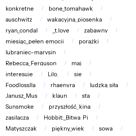
konkretne
bone_tomahawk
auschwitz
wakacyjna_piosenka
ryan_condal
_t.love
zabawny
miesiąc_pełen_emocji
porażki
lubraniec-marysin
Rebecca_Ferguson
maj
interesuje
Lilo_
sie
Foodlosslla
rhaenyra
ludzka_siła
Janusz_Mus
klaun
sta
Sunsmoke
przyszłość_kina
zasilacza
Hobbit:_Bitwa_Pi
Matyszczak
piękny_wiek
sowa