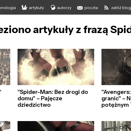
onologia
artykuły
autorzy
poczta
załóż blo
eziono artykuły z frazą Spi
"Spider-Man: Bez drogi do
"
"Avengers
domu" – Pajęcze
granic" – 
dziedzictwo
potężnym