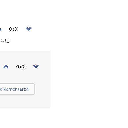
0
(0)
CU ;)
0
(0)
go komentarza