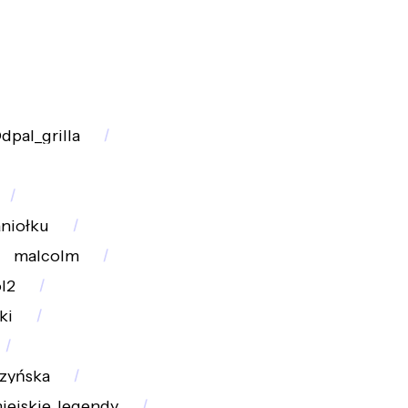
dpal_grilla
niołku
malcolm
l2
ki
szyńska
iejskie_legendy