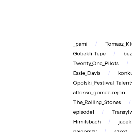
_pami
Tomasz_Kl
Göbekli_Tepe
bez
Twenty_One_Pilots
Essie_Davis
konku
Opolski_Festiwal_Talen
alfonso_gomez-rejon
The_Rolling_Stones
episode1
Transyl
Himilsbach
jacek
najgorszy
szkot