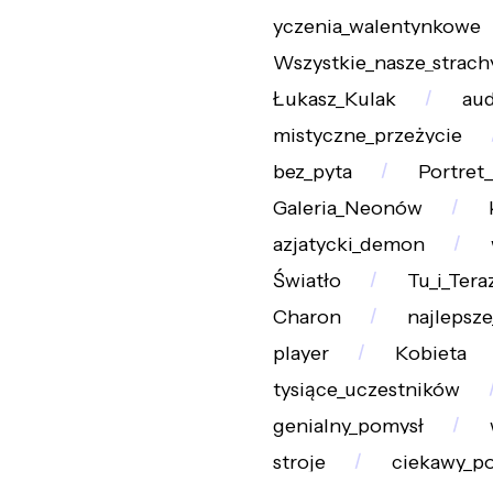
yczenia_walentynkowe
Wszystkie_nasze_strach
Łukasz_Kulak
aud
mistyczne_przeżycie
bez_pyta
Portret
Galeria_Neonów
azjatycki_demon
Światło
Tu_i_Tera
Charon
najlepsze
player
Kobieta
tysiące_uczestników
genialny_pomysł
stroje
ciekawy_p