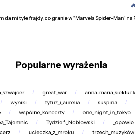
film da mi tyle frajdy, co granie w "Marvels Spider-Man" na
Popularne wyrażenia
_szwajcer
great_war
anna-maria_siekluc
wyniki
tytuz_i_aurelia
suspiria
e
wspólne_koncerty
one_night_in_tokyo
a_Tajemnic
Tydzień_Noblowski
_opowie
ycerz
ucieczka_z_mroku
trzech_muzyków