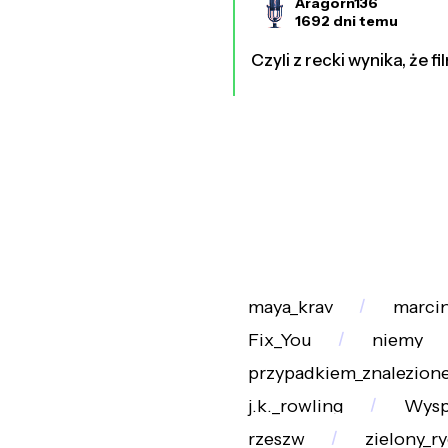
Aragorn136
1692 dni temu
Czyli z recki wynika, że 
maya_krav
marcin
Fix_You
niemy
przypadkiem_znalezion
j.k._rowling
Wysp
rzeszw
zielony_r