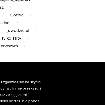
sz
Gothic
aliści
_uwodziciel
Tylko_Hity
ierwszym
, zgadzasz się na użycie
cyjnych i nie przekazują
az ze zdjęciami i
iciel portalu nie ponosi