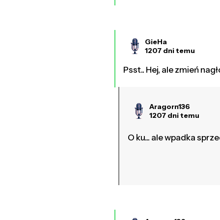
GieHa
1207 dni temu
Psst.. Hej, ale zmień n
Aragorn136
1207 dni temu
O ku... ale wpadka sprze