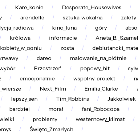
Kare_konie
Desperate_Housewives
y
arendelle
sztuka_wokalna
zalety
ycja_radiowa
kino_luna
góry
abso
królowa
informacje
Aneta_B._Szame
_kobiety_w_ogniu
zosta
debiutancki_mate
krwawy
dareo
malowanie_na_płótnie
wybór
Przestrzeń
popowy_hit
syl
z
emocjonalnie
wspólny_projekt
n
_wiersze
Next_Film
Emilia_Clarke
lepszy_sen
Tim_Robbins
Jakkolwiek
bardziej
morał
fani_Robocopa
wielki
problemy
westernowy_klimat
omys
Święto_Zmarłych