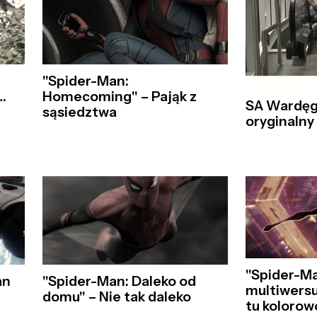
–
"Spider-Man:
…
Homecoming" – Pająk z
SA Wardęg
sąsiedztwa
oryginalny
"Spider-M
an
"Spider-Man: Daleko od
multiwersu
domu" – Nie tak daleko
tu kolorow