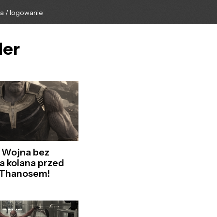
ga / logowanie
der
: Wojna bez
Na kolana przed
 Thanosem!