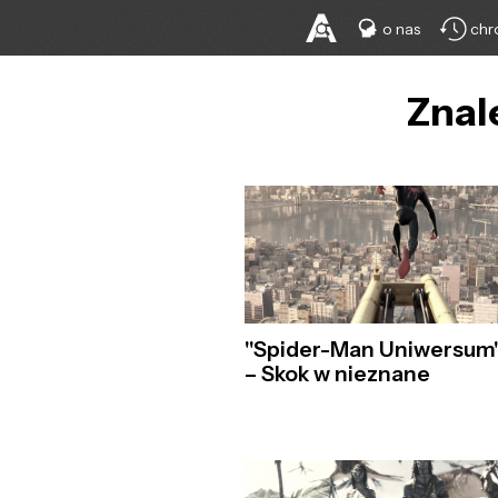
o nas
chr
Znal
"Spider-Man Uniwersum
– Skok w nieznane