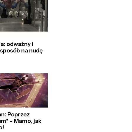
a: odważny i
 sposób na nudę
an: Poprzez
m" – Mamo, jak
o!