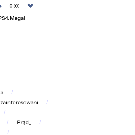
0
(0)
 PS4. Mega!
ka
zainteresowani
Prąd_