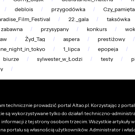
deblois
przygodówka
Czy_pamięta
radise_Film_Festival
22._gala
taksówka
zabawna
przysypany
konkurs
wok
raw
Żyd_Tag
aspera
prestiżowy
ne_night_in_tokyo
1_lipca
epopeja
biurze
sylwester_w_Łodzi
testy
p
ny
m technicznie prowadzić portal Altao.pl. Korzystając z portalu
kie są wykorzystywane tylko do działań techniczno-administra
nformacji z tej strony osobom trzecim. Wszystkie artykuły wr
na portalu są własnością użytkowników. Administrator i właśc