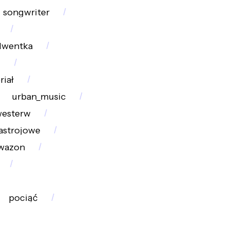
songwriter
lwentka
l
riał
urban_music
westerw
astrojowe
wazon
pociąć