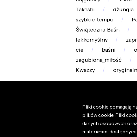
Takeshi
dżungla
szybkie_tempo
Pa
Świąteczna_Baśn
lekkomyślny
zap
cie
baśni
o
zagubiona_miłość
Kwazzy
oryginal
Pliki cookie pomagają na
plików cookie. Pliki coo
danych osobowych oraz i
materiałami dostępnymi 