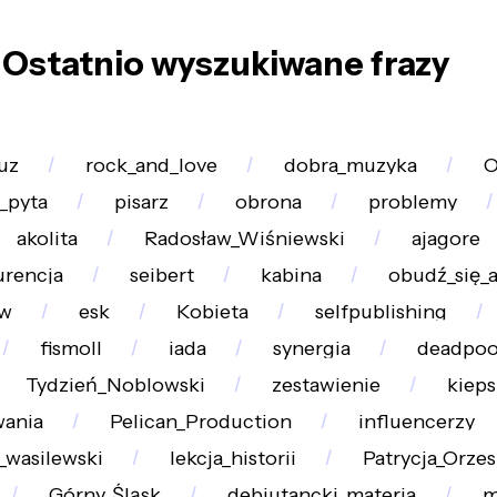
Ostatnio wyszukiwane frazy
uz
rock_and_love
dobra_muzyka
O
_pyta
pisarz
obrona
problemy
akolita
Radosław_Wiśniewski
ajagore
rencja
seibert
kabina
obudź_się_a
tw
esk
Kobieta
selfpublishing
fismoll
iada
synergia
deadpoo
Tydzień_Noblowski
zestawienie
kieps
wania
Pelican_Production
influencerzy
_wasilewski
lekcja_historii
Patrycja_Orze
Górny_Śląsk
debiutancki_materia
m