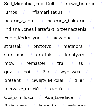
Soil_Microbial_Fuel_Cell
nowe_baterie
lumos
_inflamari_satius
baterie_z_ziemi
baterie_z_bakterii
Indiana_Jones_i_artefakt_przeznaczenia
Eddie_Redmayne
niewinne
straszak
prototyp
metafora
stuntman
artefakt
fanatyzm
mow
remaster
trail
las
guz
pot
Rio
wybawca
prezent
Święty_Mikołaj
diler
pierwsze_miłość
czerń
Coś_o_miłości
Ada_Lovelace
Białe_Noce
kung-fu
soft_pop