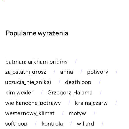
Popularne wyrażenia
batman:_arkham_origins
za_ostatni_grosz
anna
potwory
uczucia_nie_znikaj
deathloop
kim_wexler
Grzegorz_Halama
wielkanocne_potrawy
kraina_czarw
westernowy_klimat
motyw
soft_pop
kontrola
willard