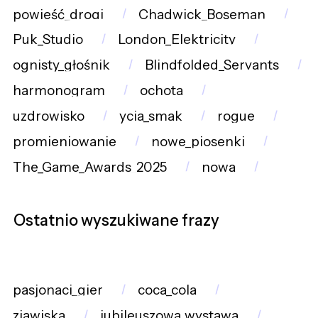
powieść_drogi
Chadwick_Boseman
Puk_Studio
London_Elektricity
ognisty_głośnik
Blindfolded_Servants
harmonogram
ochota
uzdrowisko
ycia_smak
rogue
promieniowanie
nowe_piosenki
The_Game_Awards_2025
nowa
Ostatnio wyszukiwane frazy
pasjonaci_gier
coca_cola
zjawiska
jubileuszowa_wystawa