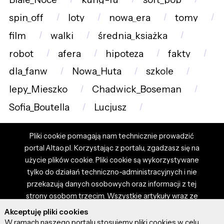
spin_off
loty
nowa_era
tomy
film
walki
średnia_książka
robot
afera
hipoteza
fakty
dla_fanw
Nowa_Huta
szkole
lepy_Mieszko
Chadwick_Boseman
Sofia_Boutella
Lucjusz
Pliki cookie pomagają nam technicznie prowadzić
portal Altao.pl. Korzystając z portalu, zgadzasz się na
użycie plików cookie. Pliki cookie są wykorzystywane
tylko do działań techniczno-administracyjnych i nie
przekazują danych osobowych oraz informacji z tej
strony osobom trzecim. Wszystkie artykuły wraz ze
zdjęciami i materiałami dostępnymi na portalu są
Akceptuję pliki cookies
własnością użytkowników. Administrator i właściciel
W ramach naszego portalu stosujemy pliki cookies w celu