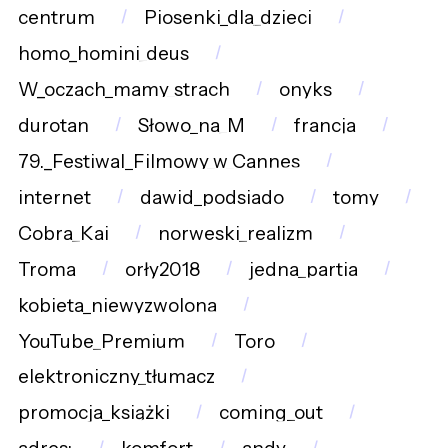
centrum
Piosenki_dla_dzieci
homo_homini_deus
W_oczach_mamy_strach
onyks
durotan
Słowo_na_M
francja
79._Festiwal_Filmowy_w_Cannes
internet
dawid_podsiado
tomy
Cobra_Kai
norweski_realizm
Troma
orły2018
jedna_partia
kobieta_niewyzwolona
YouTube_Premium
Toro
elektroniczny_tłumacz
promocja_książki
coming_out