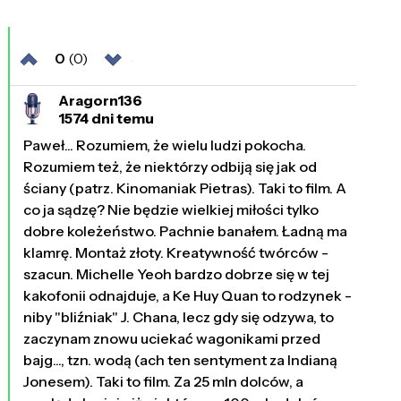
0
(0)
Aragorn136
1574 dni temu
Paweł... Rozumiem, że wielu ludzi pokocha.
Rozumiem też, że niektórzy odbiją się jak od
ściany (patrz. Kinomaniak Pietras). Taki to film. A
co ja sądzę? Nie będzie wielkiej miłości tylko
dobre koleżeństwo. Pachnie banałem. Ładną ma
klamrę. Montaż złoty. Kreatywność twórców -
szacun. Michelle Yeoh bardzo dobrze się w tej
kakofonii odnajduje, a Ke Huy Quan to rodzynek -
niby "bliźniak" J. Chana, lecz gdy się odzywa, to
zaczynam znowu uciekać wagonikami przed
bajg..., tzn. wodą (ach ten sentyment za Indianą
Jonesem). Taki to film. Za 25 mln dolców, a