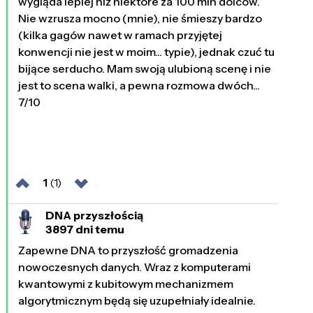
wygląda lepiej niż niektóre za 100 mln dolców.
Nie wzrusza mocno (mnie), nie śmieszy bardzo
(kilka gagów nawet w ramach przyjętej
konwencji nie jest w moim... typie), jednak czuć tu
bijące serducho. Mam swoją ulubioną scenę i nie
jest to scena walki, a pewna rozmowa dwóch...
7/10
1
(1)
DNA przyszłością
3897 dni temu
Zapewne DNA to przyszłość gromadzenia
nowoczesnych danych. Wraz z komputerami
kwantowymi z kubitowym mechanizmem
algorytmicznym będą się uzupełniały idealnie.