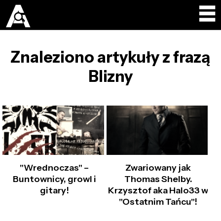
Znaleziono artykuły z frazą
Blizny
"Wrednoczas" –
Zwariowany jak
Buntownicy, growl i
Thomas Shelby.
gitary!
Krzysztof aka Halo33 w
"Ostatnim Tańcu"!