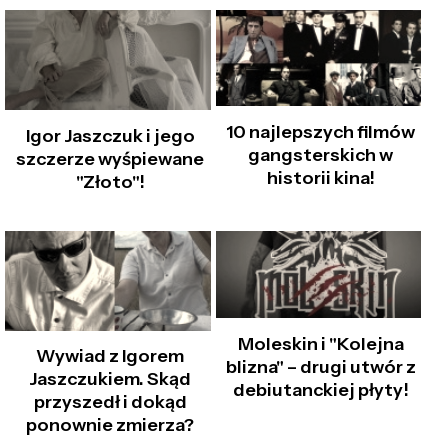
10 najlepszych filmów
Igor Jaszczuk i jego
gangsterskich w
szczerze wyśpiewane
historii kina!
"Złoto"!
Moleskin i "Kolejna
Wywiad z Igorem
blizna" – drugi utwór z
Jaszczukiem. Skąd
debiutanckiej płyty!
przyszedł i dokąd
ponownie zmierza?