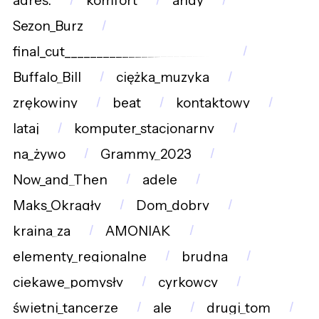
adres:
komfort
andy
Sezon_Burz
final_cut_________________________
Buffalo_Bill
ciężka_muzyka
zrękowiny
beat
kontaktowy
lataj
komputer_stacjonarny
na_żywo
Grammy_2023
Now_and_Then
adele
Maks_Okrągły
Dom_dobry
kraina_za
AMONIAK
elementy_regionalne
brudna
ciekawe_pomysły
cyrkowcy
świetni_tancerze
ale
drugi_tom