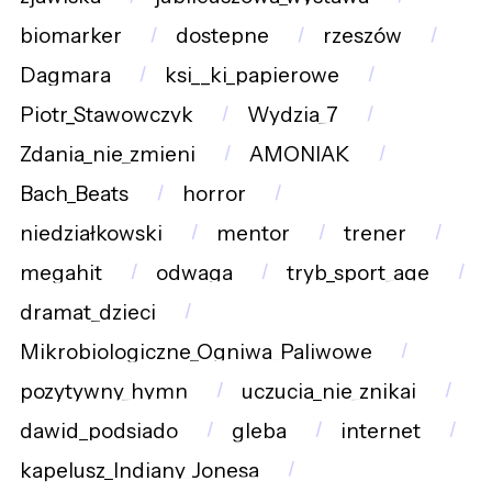
biomarker
dostepne
rzeszów
Dagmara
ksi__ki_papierowe
Piotr_Stawowczyk
Wydzia_7
Zdania_nie_zmieni
AMONIAK
Bach_Beats
horror
niedziałkowski
mentor
trener
megahit
odwaga
tryb_sport_age
dramat_dzieci
Mikrobiologiczne_Ogniwa_Paliwowe
pozytywny_hymn
uczucia_nie_znikaj
dawid_podsiado
gleba
internet
kapelusz_Indiany_Jonesa