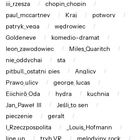
iii_rzesza
chopin_chopin
paul_mccartney
Kraj
potwory
patryk_vega
wędrowiec
Goldeneye
komedio-dramat
leon_zawodowiec
Miles_Quaritch
nie_oddychaj
sta
pitbull._ostatni_pies
Anglicy
Prawo_ulicy
george_lucas
Eiichirô_Oda
hydra
kuchnia
Jan_Paweł_III
Jeśli_to_sen
pieczenie
geralt
I_Rzeczpospolita
_Louis_Hofmann
line_up
tryb_VR
melodyjny_rock