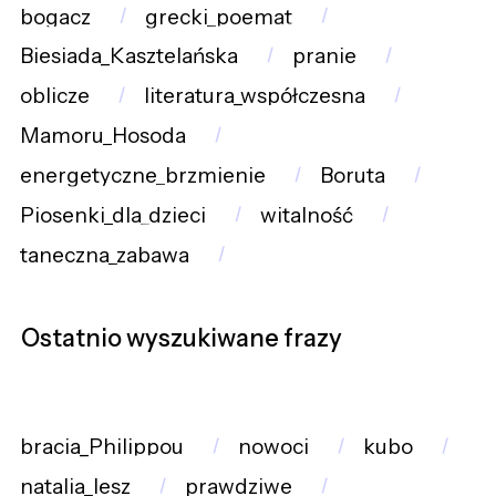
bogacz
grecki_poemat
Biesiada_Kasztelańska
pranie
oblicze
literatura_współczesna
Mamoru_Hosoda
energetyczne_brzmienie
Boruta
Piosenki_dla_dzieci
witalność
taneczna_zabawa
Ostatnio wyszukiwane frazy
bracia_Philippou
nowoci
kubo
natalia_lesz
prawdziwe