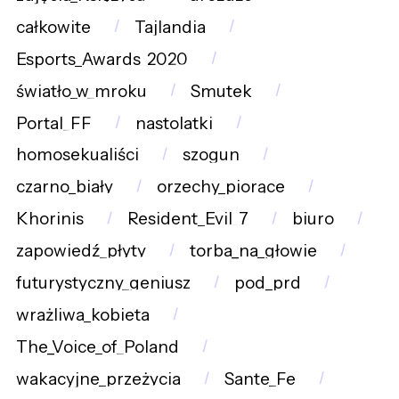
całkowite
Tajlandia
Esports_Awards_2020
światło_w_mroku
Smutek
Portal_FF
nastolatki
homosekualiści
szogun
czarno_biały
orzechy_piorące
Khorinis
Resident_Evil_7
biuro
zapowiedź_płyty
torba_na_głowie
futurystyczny_geniusz
pod_prd
wrażliwa_kobieta
The_Voice_of_Poland
wakacyjne_przeżycia
Sante_Fe