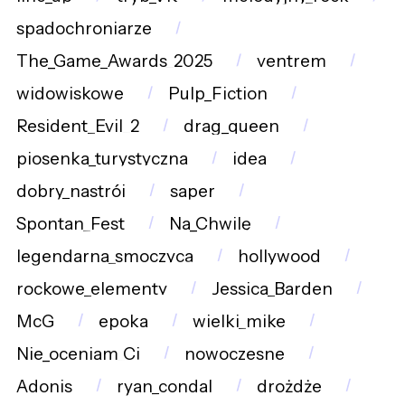
spadochroniarze
The_Game_Awards_2025
ventrem
widowiskowe
Pulp_Fiction
Resident_Evil_2
drag_queen
piosenka_turystyczna
idea
dobry_nastrój
saper
Spontan_Fest
Na_Chwilę
legendarna_smoczyca
hollywood
rockowe_elementy
Jessica_Barden
McG
epoka
wielki_mike
Nie_oceniam_Ci
nowoczesne
Adonis
ryan_condal
drożdże