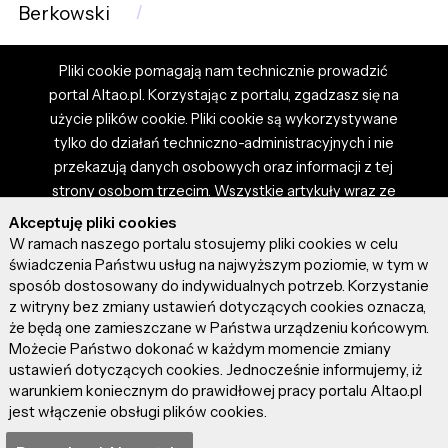
Berkowski
Pliki cookie pomagają nam technicznie prowadzić
portal Altao.pl. Korzystając z portalu, zgadzasz się na
użycie plików cookie. Pliki cookie są wykorzystywane
tylko do działań techniczno-administracyjnych i nie
przekazują danych osobowych oraz informacji z tej
strony osobom trzecim. Wszystkie artykuły wraz ze
zdjęciami i materiałami dostępnymi na portalu są
Akceptuję pliki cookies
własnością użytkowników. Administrator i właściciel
W ramach naszego portalu stosujemy pliki cookies w celu
portalu nie ponosi odpowiedzialności za tresci
świadczenia Państwu usług na najwyższym poziomie, w tym w
sposób dostosowany do indywidualnych potrzeb. Korzystanie
prezentowane przez autorów artykułów. Dodając
z witryny bez zmiany ustawień dotyczących cookies oznacza,
artykuł, zgadzasz się z regulaminem portalu oraz
że będą one zamieszczane w Państwa urządzeniu końcowym.
ponosisz odpowiedzialność za wszystkie materiały
Możecie Państwo dokonać w każdym momencie zmiany
umieszczone przez Ciebie na stronie altao.pl.
ustawień dotyczących cookies. Jednocześnie informujemy, iż
Szczegóły dostępne w regulaminie portalu.
warunkiem koniecznym do prawidłowej pracy portalu Altao.pl
jest włączenie obsługi plików cookies.
© 2026 altao.pl. Wszystkie prawa zastrzeżone.