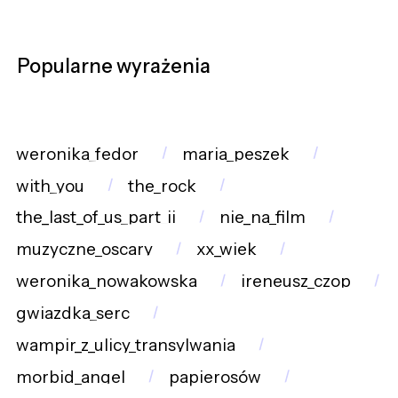
Popularne wyrażenia
weronika_fedor
maria_peszek
with_you
the_rock
the_last_of_us_part_ii
nie_na_film
muzyczne_oscary
xx_wiek
weronika_nowakowska
ireneusz_czop
gwiazdka_serc
wampir_z_ulicy_transylwania
morbid_angel
papierosów