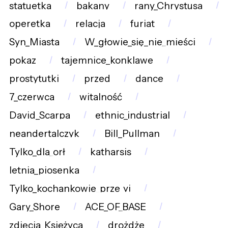
statuetka
bakany
rany_Chrystusa
operetka
relacja
furiat
Syn_Miasta
W_głowie_się_nie_mieści
pokaz
tajemnice_konklawe
prostytutki
przed
dance
7_czerwca
witalność
David_Scarpa
ethnic_industrial
neandertalczyk
Bill_Pullman
Tylko_dla_orł
katharsis
letnia_piosenka
Tylko_kochankowie_prze_yj
Gary_Shore
ACE_OF_BASE
zdjęcia_Księżyca
drożdże