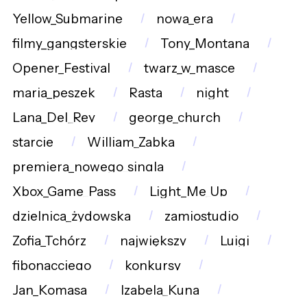
Yellow_Submarine
nowa_era
filmy_gangsterskie
Tony_Montana
Opener_Festival
twarz_w_masce
maria_peszek
Rasta
night
Lana_Del_Rey
george_church
starcie
William_Zabka
premiera_nowego_singla
Xbox_Game_Pass
Light_Me_Up
dzielnica_żydowska
zamiostudio
Zofia_Tchórz
największy
Luigi
fibonacciego
konkursy
Jan_Komasa
Izabela_Kuna