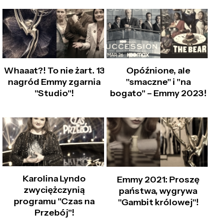
Whaaat?! To nie żart. 13
Opóźnione, ale
nagród Emmy zgarnia
"smaczne" i "na
"Studio"!
bogato" – Emmy 2023!
Karolina Lyndo
Emmy 2021: Proszę
zwyciężczynią
państwa, wygrywa
programu "Czas na
"Gambit królowej"!
Przebój"!