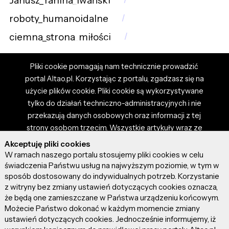
Janusz_Yanina_Iwański
roboty_humanoidalne
ciemna_strona_miłości
Pliki cookie pomagają nam technicznie prowadzić
portal Altao.pl. Korzystając z portalu, zgadzasz się na
użycie plików cookie. Pliki cookie są wykorzystywane
tylko do działań techniczno-administracyjnych i nie
przekazują danych osobowych oraz informacji z tej
strony osobom trzecim. Wszystkie artykuły wraz ze
zdjęciami i materiałami dostępnymi na portalu są
Akceptuję pliki cookies
własnością użytkowników. Administrator i właściciel
W ramach naszego portalu stosujemy pliki cookies w celu
portalu nie ponosi odpowiedzialności za tresci
świadczenia Państwu usług na najwyższym poziomie, w tym w
sposób dostosowany do indywidualnych potrzeb. Korzystanie
prezentowane przez autorów artykułów. Dodając
z witryny bez zmiany ustawień dotyczących cookies oznacza,
artykuł, zgadzasz się z regulaminem portalu oraz
że będą one zamieszczane w Państwa urządzeniu końcowym.
ponosisz odpowiedzialność za wszystkie materiały
Możecie Państwo dokonać w każdym momencie zmiany
umieszczone przez Ciebie na stronie altao.pl.
ustawień dotyczących cookies. Jednocześnie informujemy, iż
Szczegóły dostępne w regulaminie portalu.