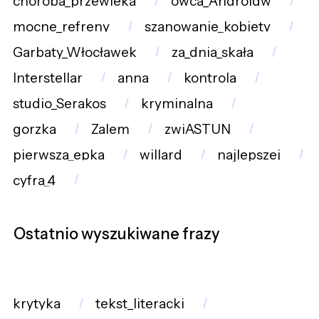
choroba_przewleka
owca_Androidw
mocne_refreny
szanowanie_kobiety
Garbaty_Włocławek
za_dnia_skała
Interstellar
anna
kontrola
studio_Serakos
kryminalna
gorzka
Zalem
zwiASTUN
pierwsza_epka
willard
najlepszej
cyfra_4
Ostatnio wyszukiwane frazy
krytyka
tekst_literacki