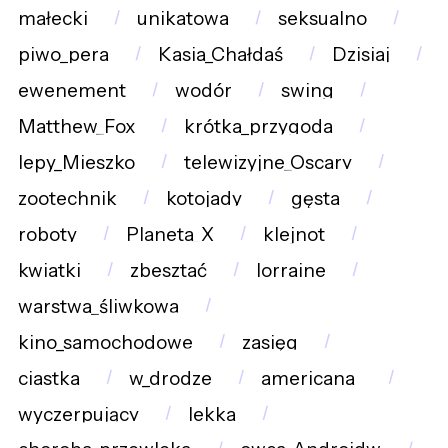
małecki
unikatowa
seksualno
piwo_pera
Kasia_Chałdaś
Dzisiaj
ewenement
wodór
swing
Matthew_Fox
krótka_przygoda
lepy_Mieszko
telewizyjne_Oscary
zootechnik
kotojady
gęsta
roboty
Planeta_X
klejnot
kwiatki
zbesztać
lorraine
warstwa_śliwkowa
kino_samochodowe
zasięg
ciastka
w_drodze
americana_
wyczerpujący
lekka