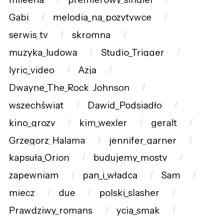
Gabi
melodia_na_pozytywce
serwis_tv
skromna
muzyka_ludowa
Studio_Trigger
lyric_video
Azja
Dwayne_The_Rock_Johnson
wszechświat
Dawid_Podsiadło
kino_grozy
kim_wexler
geralt
Grzegorz_Halama
jennifer_garner
kapsuła_Orion
budujemy_mosty
zapewniam
pan_i_władca
Sam
miecz
due
polski_slasher
Prawdziwy_romans
ycia_smak