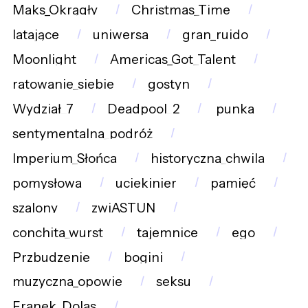
Maks_Okrągły
Christmas_Time
latające
uniwersa
gran_ruido
Moonlight
Americas_Got_Talent
ratowanie_siebie
gostyn
Wydział_7
Deadpool_2
punka
sentymentalna_podróż
Imperium_Słońca
historyczna_chwila
pomysłowa
uciekinier
pamięć
szalony
zwiASTUN
conchita_wurst
tajemnice
ego
Przbudzenie
bogini
muzyczna_opowie
seksu
Franek_Dolas