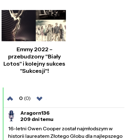
Emmy 2022 –
przebudzony "Biały
Lotos" i kolejny sukces
"Sukcesji"!
0
(0)
Aragorn136
209 dni temu
16-letni Owen Cooper został najmłodszym w
historii laureatem Złotego Globu dla najlepszego