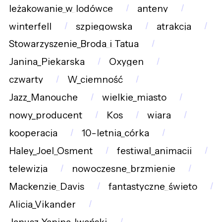
leżakowanie_w_lodówce
anteny
winterfell
szpiegowska
atrakcja
Stowarzyszenie_Broda_i_Tatua
Janina_Piekarska
Oxygen
czwarty
W_ciemność
Jazz_Manouche
wielkie_miasto
nowy_producent
Kos
wiara
kooperacja
10-letnia_córka
Haley_Joel_Osment
festiwal_animacji
telewizja
nowoczesne_brzmienie
Mackenzie_Davis
fantastyczne_święto
Alicia_Vikander