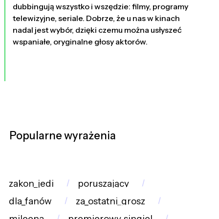
dubbingują wszystko i wszędzie: filmy, programy
telewizyjne, seriale. Dobrze, że u nas w kinach
nadal jest wybór, dzięki czemu można usłyszeć
wspaniałe, oryginalne głosy aktorów.
Popularne wyrażenia
zakon_jedi
poruszający
dla_fanów
za_ostatni_grosz
mileena
premierowy_singiel