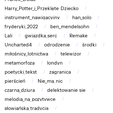
Harry_Potter_i_Przeklęte_Dziecko
instrument_nawigacyjny
han_solo
fryderyki_2022
ben_mendelsohn
Lali
gwiazdka_serc
Remake
Uncharted4
odrodzenie
środki
miłośnicy_lotnictwa
telewizor
metamorfoza
londyn
poetycki_tekst
zagranica
pierścień
Nie_ma_nic
czarna_dziura
delektowanie_się
melodia_na_pozytywce
słowiańska_tradycja