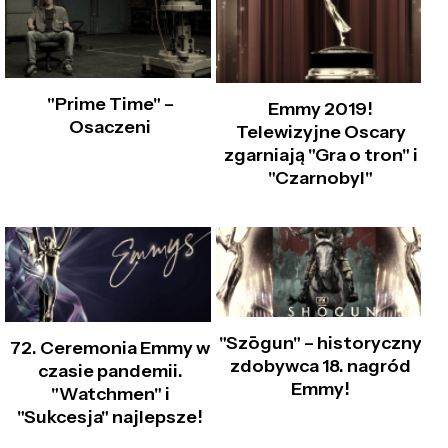
"Prime Time" –
Emmy 2019!
Osaczeni
Telewizyjne Oscary
zgarniają "Gra o tron" i
"Czarnobyl"
"Szōgun" – historyczny
72. Ceremonia Emmy w
zdobywca 18. nagród
czasie pandemii.
Emmy!
"Watchmen" i
"Sukcesja" najlepsze!