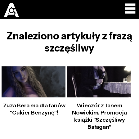
Znaleziono artykuły z frazą
szczęśliwy
Zuza Bera ma dla fanów
Wieczór z Janem
"Cukier Benzynę"!
Nowickim. Promocja
książki "Szczęśliwy
Bałagan"