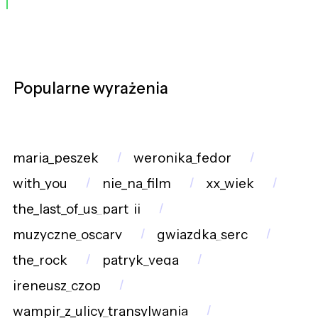
Popularne wyrażenia
maria_peszek
weronika_fedor
with_you
nie_na_film
xx_wiek
the_last_of_us_part_ii
muzyczne_oscary
gwiazdka_serc
the_rock
patryk_vega
ireneusz_czop
wampir_z_ulicy_transylwania