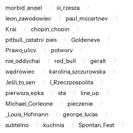
morbid_angel
iii_rzesza
leon_zawodowiec
paul_mccartney
Kraj
chopin_chopin
pitbull._ostatni_pies
Goldeneye
Prawo_ulicy
potwory
nie_oddychaj
red_bull
geralt
wędrowiec
karolina_szczurowska
Jeśli_to_sen
I_Rzeczpospolita
pierwsza_epka
sta
line_up
Michael_Corleone
pieczenie
_Louis_Hofmann
george_lucas
subtelno
kuchnia
Spontan_Fest