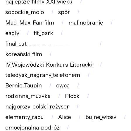
najlepsze_filmy_XXI_wieku
sopockie_molo
spór
Mad_Max_Fan_film
malinobranie
eagly
fit_park
final_cut_________________________
koreański_film
IV_Wojewódzki_Konkurs_Literacki
teledysk_nagrany_telefonem
Bernie_Taupin
owca
rodzinna_muzyka
Płock
najgorszy_polski_reżyser
elementy_rapu
Alice
bujne_włosy
emocjonalna_podróż