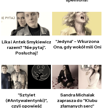
spełniona?
"Jedyna" – Wkurzona
Lika i Antek Smykiewicz
Ona, gdy wokół mili Oni
razem? "Nie pytaj".
Posłuchaj!
"Sztylet
Sandra Michalak
(#Antywalentynki)",
zaprasza do "Klubu
czyli opowieść
złamanych serc"