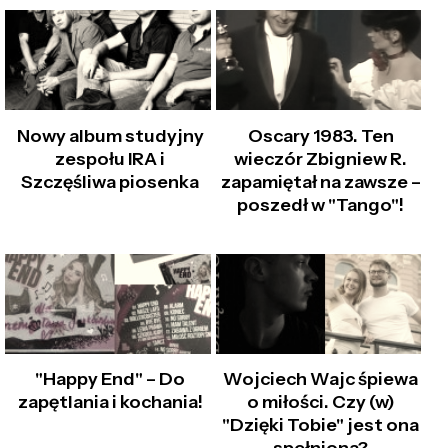
Nowy album studyjny
Oscary 1983. Ten
zespołu IRA i
wieczór Zbigniew R.
Szczęśliwa piosenka
zapamiętał na zawsze –
poszedł w "Tango"!
"Happy End" – Do
Wojciech Wajc śpiewa
zapętlania i kochania!
o miłości. Czy (w)
"Dzięki Tobie" jest ona