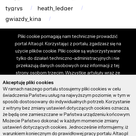
tygrys
heath_ledger
gwiazdy_kina
Pliki cookie pomagają nam technicznie prowadzić
portal Altao.pl. Korzystając z portalu, zgadzasz się na
użycie plików cookie. Pliki cookie są wykorzystywane
tylko do działań techniczno-administracyjnych i nie
przekazują danych osobowych oraz informacji z tej
strony osobom trzecim. Wszystkie artykuły wraz ze
zdjęciami i materiałami dostępnymi na portalu są
Akceptuję pliki cookies
własnością użytkowników. Administrator i właściciel
W ramach naszego portalu stosujemy pliki cookies w celu
portalu nie ponosi odpowiedzialności za tresci
świadczenia Państwu usług na najwyższym poziomie, w tym w
sposób dostosowany do indywidualnych potrzeb. Korzystanie
prezentowane przez autorów artykułów. Dodając
z witryny bez zmiany ustawień dotyczących cookies oznacza,
artykuł, zgadzasz się z regulaminem portalu oraz
że będą one zamieszczane w Państwa urządzeniu końcowym.
ponosisz odpowiedzialność za wszystkie materiały
Możecie Państwo dokonać w każdym momencie zmiany
umieszczone przez Ciebie na stronie altao.pl.
ustawień dotyczących cookies. Jednocześnie informujemy, iż
Szczegóły dostępne w regulaminie portalu.
warunkiem koniecznym do prawidłowej pracy portalu Altao.pl