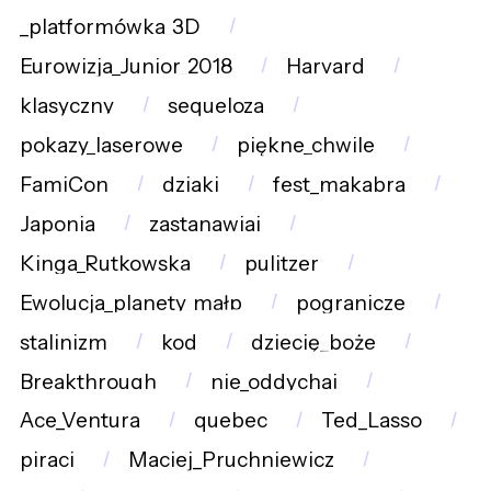
_platformówka_3D
Eurowizja_Junior_2018
Harvard
klasyczny
sequeloza
pokazy_laserowe
piękne_chwile
FamiCon
dziaki
fest_makabra
Japonia
zastanawiaj
Kinga_Rutkowska
pulitzer
Ewolucja_planety_małp
pogranicze
stalinizm
kod
dziecię_boże
Breakthrough
nie_oddychaj
Ace_Ventura
quebec
Ted_Lasso
piraci
Maciej_Pruchniewicz