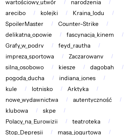
wartościowy_utwór
narodzenia
arecibo
kolejki
Kraina_lodu
SpoilerMaster
Counter-Strike
delikatna_opowie
fascynacja_kinem
Grafy_w_podry
feyd_rautha
impreza_sportowa
Zaczarowany
silna_osobowo
kiesze
dagobah
pogoda_ducha
indiana_jones
kule
lotnisko
Arktyka
nowe_wydawnictwa
autentyczność
klubowa
skpe
Polacy_na_Eurowizji
teatroteka
Stop_Depresji
masa_jogurtowa