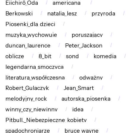
Eiichirô_Oda
americana_
Berkowski
natalia_lesz
przyroda
Piosenki_dla_dzieci
muzyka_wychowuje
poruszający
duncan_laurence
Peter_Jackson
oblicze
8_bit
sond
komedia
legendarna_smoczyca
literatura_współczesna
odważny
Robert_Gulaczyk
Jean_Smart
melodyjny_rock
autorska_piosenka
winny_czy_niewinny
idea
Pitbull._Niebezpieczne_kobiety
spadochroniarze
bruce_wayne