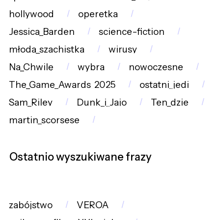
hollywood
operetka
Jessica_Barden
science-fiction
młoda_szachistka
wirusy
Na_Chwilę
wybra
nowoczesne
The_Game_Awards_2025
ostatni_jedi
Sam_Riley
Dunk_i_Jajo
Ten_dzie
martin_scorsese
Ostatnio wyszukiwane frazy
zabójstwo
VEROA