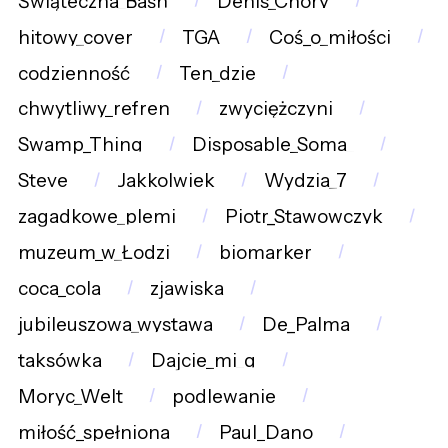
Świąteczna_Baśn
Denis_Chory
hitowy_cover
TGA
Coś_o_miłości
codzienność
Ten_dzie
chwytliwy_refren
zwyciężczyni
Swamp_Thing
Disposable_Soma_
Steve
Jakkolwiek
Wydzia_7
zagadkowe_plemi
Piotr_Stawowczyk
muzeum_w_Łodzi
biomarker
coca_cola
zjawiska
jubileuszowa_wystawa
De_Palma
taksówka
Dajcie_mi_g
Moryc_Welt
podlewanie
miłość_spełniona
Paul_Dano