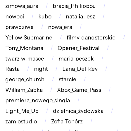
zimowa_aura
bracia_Philippou
nowoci
kubo
natalia_lesz
prawdziwe
nowa_era
Yellow_Submarine
filmy_gangsterskie
Tony_Montana
Opener_Festival
twarz_w_masce
maria_peszek
Rasta
night
Lana_Del_Rey
george_church
starcie
William_Zabka
Xbox_Game_Pass
premiera_nowego_singla
Light_Me_Up
dzielnica_żydowska
zamiostudio
Zofia_Tchórz