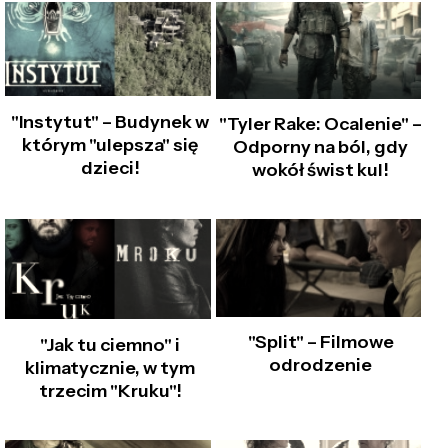
"Instytut" – Budynek w
"Tyler Rake: Ocalenie" –
którym "ulepsza" się
Odporny na ból, gdy
dzieci!
wokół świst kul!
"Split" – Filmowe
"Jak tu ciemno" i
odrodzenie
klimatycznie, w tym
trzecim "Kruku"!