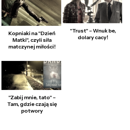
"Trust" – Wnuk be,
Kopniaki na "Dzień
dolary cacy!
Matki", czyli siła
matczynej miłości!
"Zabij mnie, tato" –
Tam, gdzie czają się
potwory