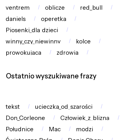
ventrem
oblicze
red_bull
daniels
operetka
Piosenki_dla_dzieci
winny_czy_niewinny
kolce
prowokująca
zdrowia
Ostatnio wyszukiwane frazy
tekst
ucieczka_od_szarości
Don_Corleone
Człowiek_z_blizną
Południce
Mac
modzi