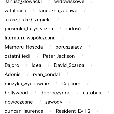
Janusz_Głowacki
widowiskowe
witalność
taneczna_zabawa
ukasz_Luke_Czepiela
piosenka_turystyczna
radość
literatura_współczesna
Mamoru_Hosoda
poruszający
ostatni_jedi
Peter_Jackson
Bajoro
idea
David_Scarpa
Adonis
ryan_condal
muzyka_wychowuje
Capcom
hollywood
dobroczynne
autobus
nowoczesne
zawody
duncan_laurence
Resident_Evil_2