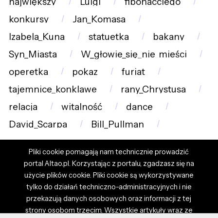
największy
Luigi
fibonacciego
konkursy
Jan_Komasa
Izabela_Kuna
statuetka
bakany
Syn_Miasta
W_głowie_się_nie_mieści
operetka
pokaz
furiat
tajemnice_konklawe
rany_Chrystusa
relacja
witalność
dance
David_Scarpa
Bill_Pullman
Pliki cookie pomagają nam technicznie prowadzić
portal Altao.pl. Korzystając z portalu, zgadzasz się na
użycie plików cookie. Pliki cookie są wykorzystywane
tylko do działań techniczno-administracyjnych i nie
przekazują danych osobowych oraz informacji z tej
strony osobom trzecim. Wszystkie artykuły wraz ze