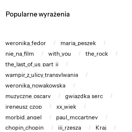
Popularne wyrażenia
weronika_fedor
maria_peszek
nie_na_film
with_you
the_rock
the_last_of_us_part_ii
wampir_z_ulicy_transylwania
weronika_nowakowska
muzyczne_oscary
gwiazdka_serc
ireneusz_czop
xx_wiek
morbid_angel
paul_mccartney
chopin_chopin
iii_rzesza
Kraj