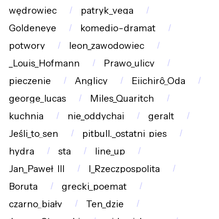
wędrowiec
patryk_vega
Goldeneye
komedio-dramat
potwory
leon_zawodowiec
_Louis_Hofmann
Prawo_ulicy
pieczenie
Anglicy
Eiichirô_Oda
george_lucas
Miles_Quaritch
kuchnia
nie_oddychaj
geralt
Jeśli_to_sen
pitbull._ostatni_pies
hydra
sta
line_up
Jan_Paweł_III
I_Rzeczpospolita
Boruta
grecki_poemat
czarno_biały
Ten_dzie