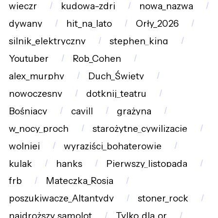
wieczr
kudowa-zdrj
nowa_nazwa
dywany
hit_na_lato
Orły_2026
silnik_elektryczny
stephen_king
Youtuber
Rob_Cohen
alex_murphy
Duch_Święty
nowoczesny
dotknij_teatru
Bośniacy
cavill
grażyna
w_nocy_proch
starożytne_cywilizacje
wolniej
wyraziści_bohaterowie
kulak
hanks
Pierwszy_listopada
frb
Mateczka_Rosja
poszukiwacze_Altantydy
stoner_rock
najdroższy_samolot
Tylko_dla_or