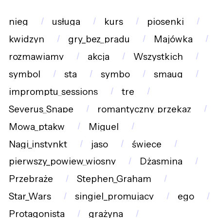
nieg
usługa
kurs
piosenki
kwidzyn
gry_bez_prądu
Majówka
rozmawiamy
akcja
Wszystkich
symbol
sta
symbo
smaug
impromptu_sessions
tre
Severus_Snape
romantyczny_przekaz
Mowa_ptakw
Miguel
Nagi_instynkt
jaso
świece
pierwszy_powiew_wiosny
Dżasmina
Przebraże
Stephen_Graham
Star_Wars
singiel_promujący
ego
Protagonista
grażyna