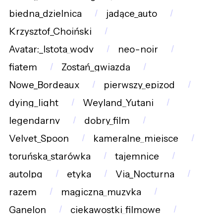
biedna_dzielnica
jadące_auto
Krzysztof_Choiński
Avatar:_Istota_wody
neo-noir
fiatem
Zostań_gwiazdą
Nowe_Bordeaux
pierwszy_epizod
dying_light
Weyland_Yutani
legendarny
dobry_film
Velvet_Spoon
kameralne_miejsce
toruńska_starówka
tajemnice
autolpg
etyka
Via_Nocturna
razem
magiczna_muzyka
Ganelon
ciekawostki_filmowe