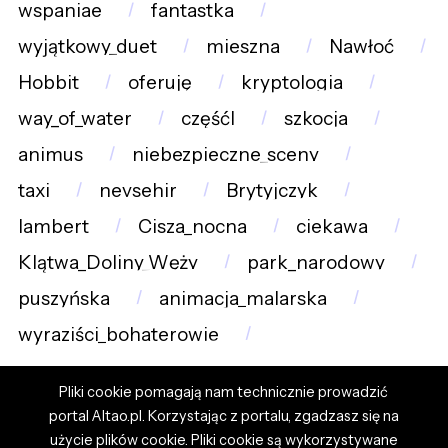
wspaniae
fantastka
wyjątkowy_duet
mieszna
Nawłoć
Hobbit
oferuję
kryptologia
way_of_water
częśćI
szkocja
animus
niebezpieczne_sceny
taxi
nevsehir
Brytyjczyk
lambert
Cisza_nocna
ciekawa
Klątwa_Doliny_Węży
park_narodowy
puszyńska
animacja_malarska
wyraziści_bohaterowie
Pliki cookie pomagają nam technicznie prowadzić
portal Altao.pl. Korzystając z portalu, zgadzasz się na
użycie plików cookie. Pliki cookie są wykorzystywane