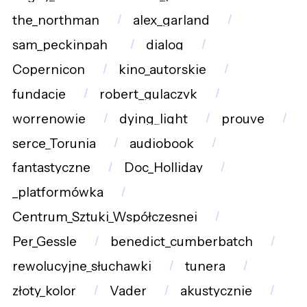
the_northman
alex_garland
sam_peckinpah_
dialog
Copernicon
kino_autorskie
fundacje
robert_gulaczyk
worrenowie
dying_light
prouve
serce_Torunia
audiobook
fantastyczne
Doc_Holliday
_platformówka
Centrum_Sztuki_Współczesnej
Per_Gessle
benedict_cumberbatch
rewolucyjne_słuchawki
tunera
złoty_kolor
Vader
akustycznie