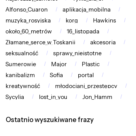
Alfonso_Cuaron
aplikacja_mobilna
muzyka_rosyjska
korg
Hawkins
około_60_metrów
16_listopada
Złamane_serce_w_Toskanii
akcesoria
seksualność
sprawy_nieistotne
Sumerowie
Major
Plastic
kanibalizm
Sofia
portal
kreatywność
młodociani_przestępcy
Sycylia
lost_in_you
Jon_Hamm
Ostatnio wyszukiwane frazy