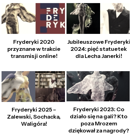
Fryderyki 2020
Jubileuszowe Fryderyki
przyznane w trakcie
2024: pięć statuetek
transmisji online!
dla Lecha Janerki!
Fryderyki 2023: Co
Fryderyki 2025 –
działo się na gali? Kto
Zalewski, Sochacka,
poza Mrozem
Waligóra!
dziękował za nagrody?