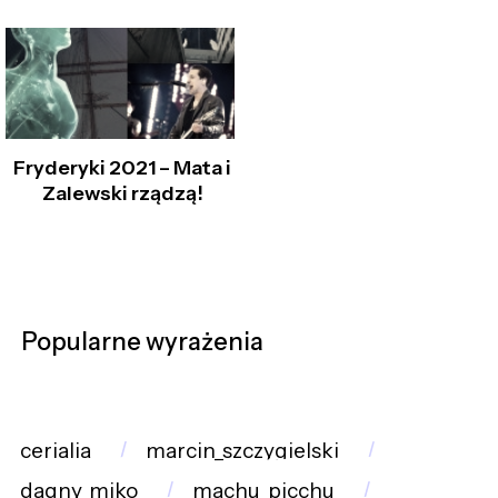
Fryderyki 2021 – Mata i
Zalewski rządzą!
Popularne wyrażenia
cerialia
marcin_szczygielski
dagny_miko
machu_picchu