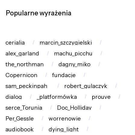
Popularne wyrażenia
cerialia
marcin_szczygielski
alex_garland
machu_picchu
the_northman
dagny_miko
Copernicon
fundacje
sam_peckinpah_
robert_gulaczyk
dialog
_platformówka
prouve
serce_Torunia
Doc_Holliday
Per_Gessle
worrenowie
audiobook
dying_light