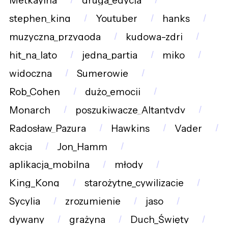
Metkayina
druga_edycja
stephen_king
Youtuber
hanks
muzyczna_przygoda
kudowa-zdrj
hit_na_lato
jedna_partia
miko
widoczna
Sumerowie
Rob_Cohen
dużo_emocji
Monarch
poszukiwacze_Altantydy
Radosław_Pazura
Hawkins
Vader
akcja
Jon_Hamm
aplikacja_mobilna
młody
King_Kong
starożytne_cywilizacje
Sycylia
zrozumienie
jaso
dywany
grażyna
Duch_Święty