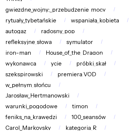
gwiezdne_wojny:_przebudzenie_mocy
rytuały_tybetańskie
wspaniała_kobieta
autogaz
radosny_pop
refleksyjne_słowa
symulator
iron-man
House_of_the_Dragon
wykonawca
ycie
próbki_skał
szekspirowski
premiera_VOD
w_pełnym_słońcu
Jarosław_Hertmanowski
warunki_pogodowe
timon
feniks_na_krawędzi
100_seansów
Carol_Markovsky
kategoria_R