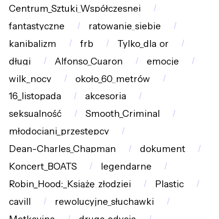
Centrum_Sztuki_Współczesnej
fantastyczne
ratowanie_siebie
kanibalizm
frb
Tylko_dla_or
długi
Alfonso_Cuaron
emocje
wilk_nocy
około_60_metrów
16_listopada
akcesoria
seksualność
Smooth_Criminal
młodociani_przestępcy
Dean-Charles_Chapman
dokument
Koncert_BOATS
legendarne
Robin_Hood:_Książę_złodziei
Plastic
cavill
rewolucyjne_słuchawki