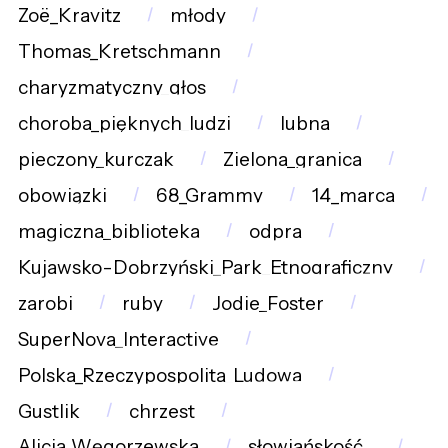
Zoë_Kravitz
młody
Thomas_Kretschmann
charyzmatyczny_głos
choroba_pięknych_ludzi
lubna
pieczony_kurczak
Zielona_granica
obowiązki
68_Grammy
14_marca
magiczna_biblioteka
odpra
Kujawsko-Dobrzyński_Park_Etnograficzny
zarobi
ruby
Jodie_Foster
SuperNova_Interactive
Polska_Rzeczypospolita_Ludowa
Gustlik
chrzest
Alicja_Węgorzewska
słowiańskość_