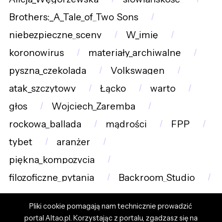
Brothers:_A_Tale_of_Two_Sons
niebezpieczne_sceny
W_imię
koronowirus
materiały_archiwalne
pyszna_czekolada
Volkswagen
atak_szczytowy
Łącko
warto
głos
Wojciech_Zaremba
rockowa_ballada
mądrości
FPP
tybet
aranżer
piękna_kompozycja
filozoficzne_pytania
Backroom_Studio
Pliki cookie pomagają nam technicznie prowadzić
portal Altao.pl. Korzystając z portalu, zgadzasz się na