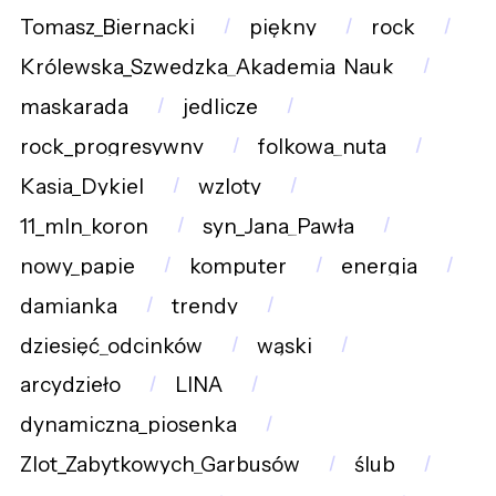
Tomasz_Biernacki
piękny
rock
Królewska_Szwedzka_Akademia_Nauk
maskarada
jedlicze
rock_progresywny
folkowa_nuta
Kasia_Dykiel
wzloty
11_mln_koron
syn_Jana_Pawła
nowy_papie
komputer
energia
damianka
trendy
dziesięć_odcinków
wąski
arcydzieło
LINA
dynamiczna_piosenka
Zlot_Zabytkowych_Garbusów
ślub