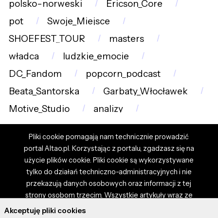
polsko-norweski
Ericson_Core
pot
Swoje_Miejsce
SHOEFEST_TOUR
masters
władca
ludzkie_emocje
DC_Fandom
popcorn_podcast
Beata_Santorska
Garbaty_Włocławek
Motive_Studio
analizy
Pliki cookie pomagają nam technicznie prowadzić
portal Altao.pl. Korzystając z portalu, zgadzasz się na
użycie plików cookie. Pliki cookie są wykorzystywane
tylko do działań techniczno-administracyjnych i nie
przekazują danych osobowych oraz informacji z tej
strony osobom trzecim. Wszystkie artykuły wraz ze
zdjęciami i materiałami dostępnymi na portalu są
Akceptuję pliki cookies