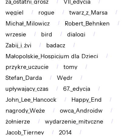
za_ostatni_grosz
VII_edycja
węgiel
rogue
twarz_z_Marsa
Michał_Milowicz
Robert_Behnken
wrzesie
bird
dialogi
Zabij_i_żyj
badacz
Małopolskie_Hospicjum_dla_Dzieci
przykre_uczucie
tomy
Stefan_Darda
Wędr
upływający_czas
67._edycja
John_Lee_Hancock
Happy_End
nagrody_Węże
owca_Androidw
żołnierze
wydarzenie_mityczne
Jacob_Tierney
2014