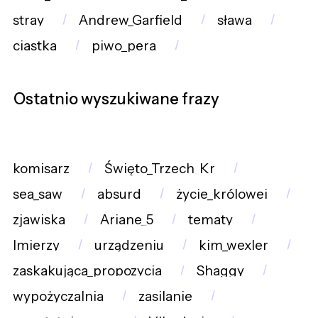
stray
Andrew_Garfield
sława
ciastka
piwo_pera
Ostatnio wyszukiwane frazy
komisarz
Święto_Trzech_Kr
sea_saw
absurd
życie_królowej
zjawiska
Ariane_5
tematy
Imierzy
urządzeniu
kim_wexler
zaskakująca_propozycja
Shaggy
wypożyczalnia
zasilanie