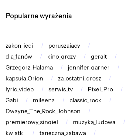
Popularne wyrażenia
zakon_jedi
poruszający
dla_fanów
kino_grozy
geralt
Grzegorz_Halama
jennifer_garner
kapsuła_Orion
za_ostatni_grosz
lyric_video
serwis_tv
Pixel_Pro
Gabi
mileena
classic_rock
Dwayne_The_Rock_Johnson
premierowy_singiel
muzyka_ludowa
kwiatki
taneczna_zabawa