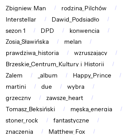
Zbigniew_Man
rodzina_Pilchów
Interstellar
Dawid_Podsiadło
sezon_1
DPD
konwencja
Zosia_Sławińska
melan
prawdziwa_historia
wzruszający
Brzeskie_Centrum_Kultury_i_Historii
Zalem
_album
Happy_Prince
martini
due
wybra
grzeczny
zawsze_heart
Tomasz_Beksiński
męska_energia
stoner_rock
fantastyczne
znaczenia
Matthew_Fox