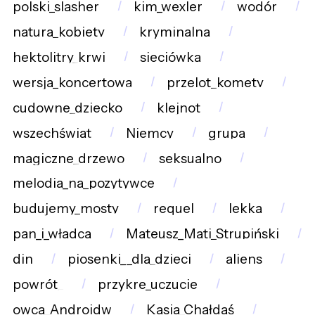
polski_slasher
kim_wexler
wodór
natura_kobiety
kryminalna
hektolitry_krwi
sieciówka
wersja_koncertowa
przelot_komety
cudowne_dziecko
klejnot
wszechświat
Niemcy
grupa
magiczne_drzewo
seksualno
melodia_na_pozytywce
budujemy_mosty
requel
lekka
pan_i_władca
Mateusz_Mati_Strupiński
din
piosenki__dla_dzieci
aliens
powrót_
przykre_uczucie
owca_Androidw
Kasia_Chałdaś