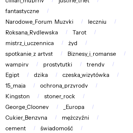
cillian_muprhy
justine_triet
fantastyczne
Narodowe_Forum_Muzyki
leczniu
Roksana_Rydlewska
Tarot
mistrz_i_uczennica
żyd
spotkanie_z_artyst
Biznesy_i_romanse
wampiry
prostytutki
trendy
Egipt
dzika
czeska_wizytówka
15_maja
ochrona_przyrody
Kingston
stoner_rock
George_Clooney
_Europa
Cukier_Benzyna
mężczyźni
cement
świadomość