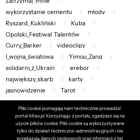
Zatrzymaj_mnie
wykorzystanie_cementu
młody
Ryszard_Kukliński
Kuba
Opolski_Festiwal_Talentów
Curry_Barker
videoclipy
I_wojna_światowa
Yimou_Zang
solidarni_z_Ukrain
erebor
największy_skarb
karty
jasnowidzenie
Tarot
Pliki cookie pomagają nam technicznie prowadzić
portal Altao.pl. Korzystając z portalu, zgadzasz się na
użycie plików cookie. Pliki cookie są wykorzystywane
tylko do działań techniczno-administracyjnych i nie
przekazują danych osobowych oraz informacji z tej