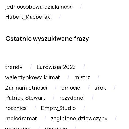
jednoosobowa_działalność
Hubert_Kacperski
Ostatnio wyszukiwane frazy
trendy
Eurowizja_2023
walentynkowy_klimat
mistrz
Żar_namiętności
emocje
urok
Patrick_Stewart
rezydenci
rocznica
Empty_Studio
melodramat
zaginione_dziewczyny
uczczenie
reedycja