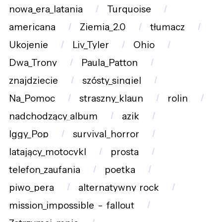
nowa_era_latania
Turquoise
americana
Ziemia_2.0
tłumacz
Ukojenie
Liv_Tyler
Ohio
Dwa_Trony
Paula_Patton
znajdziecie
szósty_singiel
Na_Pomoc
straszny_klaun
rolin
nadchodzący_album
azik
Iggy_Pop
survival_horror
latający_motocykl
prosta
telefon_zaufania
poetka
piwo_pera
alternatywny_rock
mission_impossible_-_fallout