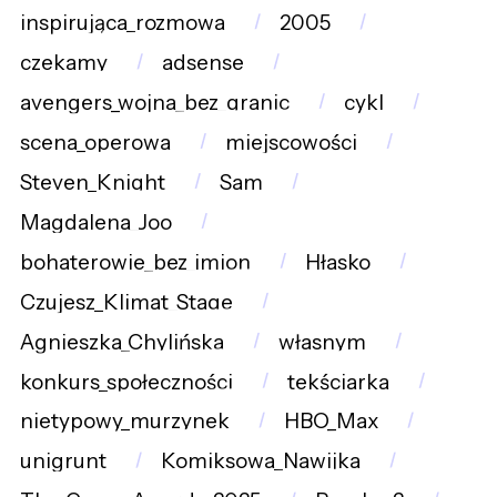
inspirująca_rozmowa
2005
czekamy
adsense
avengers_wojna_bez_granic
cykl
scena_operowa
miejscowości
Steven_Knight
Sam
Magdalena_Joo
bohaterowie_bez_imion
Hłasko
Czujesz_Klimat_Stage
Agnieszka_Chylińska
własnym
konkurs_społeczności
tekściarka
nietypowy_murzynek
HBO_Max
unigrunt
Komiksowa_Nawijka