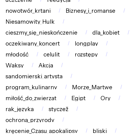
nowotwór_krtani
Biznesy_i_romanse
Niesamowity_Hulk
cieszmy_się_nieskończenie
dla_kobiet
oczekiwany_koncert
longplay
młodość
celulit
rozstępy
Waksy
Akcja
sandomierski_artysta
program_kulinarny
Morze_Martwe
miłość_do_zwierząt
Egipt
Ory
rak_języka
styczež
ochrona_przyrody
kręcenie_Czasu_apokalipsy
bliski