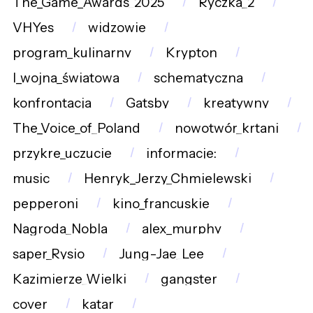
The_Game_Awards_2025
Ryczka_2
VHYes
widzowie
program_kulinarny
Krypton
I_wojna_światowa
schematyczna
konfrontacja
Gatsby
kreatywny
The_Voice_of_Poland
nowotwór_krtani
przykre_uczucie
informacje:
music
Henryk_Jerzy_Chmielewski
pepperoni
kino_francuskie
Nagroda_Nobla
alex_murphy
saper_Rysio
Jung-Jae_Lee
Kazimierze_Wielki
gangster
cover
katar