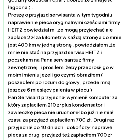
łagodna ) .
Proszę o przyjazd serwisanta w tym tygodniu
naprawienie pieca oryginalnymi częściami firmy
HEITZ powiedział mi ,że mogą przyjechać ale
zapłacę 2 zł za kilometr w każdą stronę a do mnie
jest 400 km w jedną stronę , powiedziałem ,że
mnie nie stać na przyjazd servisu HEITZ i
poczekam na Pana servisanta z firmy
zewnętrznej , i prosiłem ,żeby przeprosił go w
moim imieniu jeżeli go czymś obraziłem (
poszedłem po rozum do głowy , przede mną
jeszcze 6 miesięcy palenia w piecu )
Pan Servisant przyjechał wymienił komputer za
który zapłaciłem 210 zł plus kondensator i
zawleczkę pieca nie uruchomił bo już nie miał
czasu za przyjazd zapłaciłem 700 zł . Drugi raz
przyjechał po 10 dniach i dokończył naprawę
pieca za drugi przyjazd też zapłaciłem 700 zł