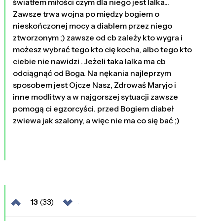
światłem miłości czym dla niego jest lalka...
Zawsze trwa wojna po między bogiem o
nieskończonej mocy a diablem przez niego
ztworzonym ;) zawsze od cb zależy kto wygra i
możesz wybrać tego kto cię kocha, albo tego kto
ciebie nie nawidzi . Jeżeli taka lalka ma cb
odciągnąć od Boga. Na nękania najleprzym
sposobem jest Ojcze Nasz, Zdrowaś Maryjo i
inne modlitwy a w najgorszej sytuacji zawsze
pomogą ci egzorcyści. przed Bogiem diabeł
zwiewa jak szalony, a więc nie ma co się bać ;)
13
(33)