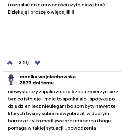
i rozpalać do czerwoności czytelniczą brać.
Dziękuję i proszę o więcej!!!!!!!
2
(8)
monika wojciechowska
3573 dni temu
niewystarczy zapalic znicza trzeba zmierzyc sie z
tym co istnieje- mnie to spotkalalo i spotyka po
dzis dzien,lecz nieulegam bo som byty nawet te
kturych bysmy sobie niewyobrazili w dobrym
horrorze-tylko modliywa szczera serca i bogu
pomaga w takiej sytuacji....powodzenia