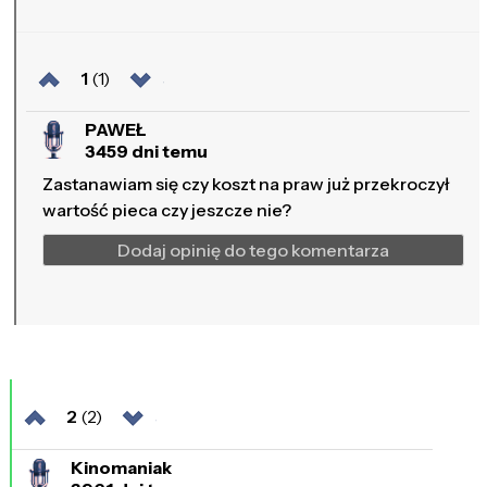
1
(1)
PAWEŁ
3459 dni temu
Zastanawiam się czy koszt na praw już przekroczył
wartość pieca czy jeszcze nie?
Dodaj opinię do tego komentarza
2
(2)
Kinomaniak