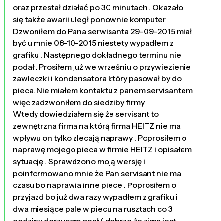
oraz przestał działać po 30 minutach . Okazało
się także awarii uległ ponownie komputer
Dzwoniłem do Pana serwisanta 29-09-2015 miał
być u mnie 08-10-2015 niestety wypadłem z
grafiku . Następnego dokładnego terminu nie
podał . Prosiłem już we wrześniu o przywiezienie
zawleczki i kondensatora który pasował by do
pieca. Nie miałem kontaktu z panem servisantem
więc zadzwoniłem do siedziby firmy .
Wtedy dowiedziałem się że servisant to
zewnętrzna firma na którą firma HEITZ nie ma
wpływu on tylko zlecają naprawy . Poprosiłem o
naprawę mojego pieca w firmie HEITZ i opisałem
sytuację . Sprawdzono moją wersję i
poinformowano mnie że Pan servisant nie ma
czasu bo naprawia inne piece . Poprosiłem o
przyjazd bo już dwa razy wypadłem z grafiku i
dwa miesiące pale w piecu na rusztach co 3
godziny dorzucam opał ( dobrze że zima jest