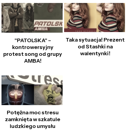
Taka sytuacja! Prezent
"PATOLSKA" –
od Stashki na
kontrowersyjny
walentynki!
protest song od grupy
AMBA!
Potężna moc stresu
zamknięta w szkatule
ludzkiego umysłu