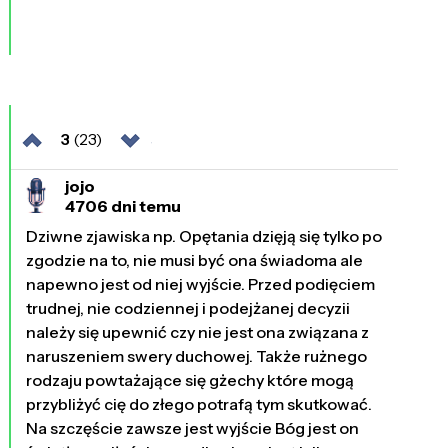
3
(23)
jojo
4706 dni temu
Dziwne zjawiska np. Opętania dzięją się tylko po
zgodzie na to, nie musi być ona świadoma ale
napewno jest od niej wyjście. Przed podięciem
trudnej, nie codziennej i podejżanej decyzii
należy się upewnić czy nie jest ona związana z
naruszeniem swery duchowej. Także rużnego
rodzaju powtażające się gżechy które mogą
przybliżyć cię do złego potrafą tym skutkować.
Na szczęście zawsze jest wyjście Bóg jest on