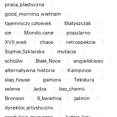
praca_plastyczna
good_morning_wietnam
tajemniczy_człowiek
Matyszczak
sie
Mondo_cane
popularno
XVII_wiek
chaos
retrospekcje
Sophie_Szklarska
mutacja
schodw
Białe_Noce
angielskiego
alternatywna_historia
Kampinos
slap_house
gamora
Tekstura
selene
Jędza
bez_chemii
Bronson
9_kwietnia
jaśmin
dyrektor_artystyczny