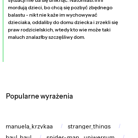
mordują dzieci, bo chcą się pozbyć zbędnego
balastu - nikt nie każe im wychowywać
dzieciaka, oddaliby do domu dziecka i zrzekli się
praw rodzicielskich, wtedy kto wie może taki
maluch znalazłby szczęśliwy dom.
Popularne wyrażenia
manuela_krzykaa
stranger_things
hau!_hau!
spider-man__uniwersum