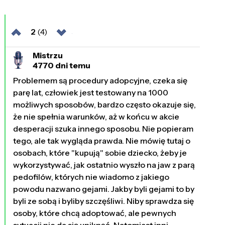
2
(4)
Mistrzu
4770 dni temu
Problemem są procedury adopcyjne, czeka się
parę lat, człowiek jest testowany na 1000
możliwych sposobów, bardzo często okazuje się,
że nie spełnia warunków, aż w końcu w akcie
desperacji szuka innego sposobu. Nie popieram
tego, ale tak wygląda prawda. Nie mówię tutaj o
osobach, które "kupują" sobie dziecko, żeby je
wykorzystywać, jak ostatnio wyszło na jaw z parą
pedofilów, których nie wiadomo z jakiego
powodu nazwano gejami. Jakby byli gejami to by
byli ze sobą i byliby szczęśliwi. Niby sprawdza się
osoby, które chcą adoptować, ale pewnych
sytuacji nie da się uniknąć. Natomiast inni