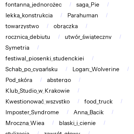
fontanna_jednorożec
saga_Pie
lekka_konstrukcja
Parahuman
towarzystwo
obrączka
rocznica_debiutu
utwór_świąteczny
Symetria
festiwal_piosenki_studenckiej
Schab_po_cygańsku
Logan:_Wolverine
Pod_skórą
abstergo
Klub_Studio_w_Krakowie
Kwestionować_wszystko
food_truck
Imposter_Syndrome
Anna_Bącik
Mroczna_Wiea
blaski_i_cienie
stylizacja
zawrót_głowy