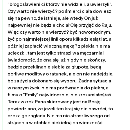
"błogosławieni ci którzy nie widzieli, a uwierzyli".
Czy warto nie wierzyć? po śmierci ciała dowiesz
się na pewno, że istnieje, ale wtedy On już
najpewniej nie będzie chciał Cię przyjąć do Raju.
Więc czy warto nie wierzyć? być nowomodnym,
żyć po najmniejszej linii oporu kilkadziesiąt lat, a
później zapłacić wieczną męką? z piekła nie ma
ucieczki, tam jest tylko straszliwa męczarnia i
świadomość, że ona się już nigdy nie skończy,
będzie przeklinanie siebie za głupotę, będą
gorliwe modlitwy o ratunek, ale on nie nadejdzie,
bo za życia dokonało się wyboru. Żadna sytuacja
w naszym życiu nie ma porównania do piekła, a
filmu o "Emily" najwidoczniej nie zrozumiałeś/aś.
Teraz wzrok Pana skierowany jest na Rosję, i
powiedziano, że jeżeli ten kraj się nie nawróci, to
czeka go zagłada. Nie ma nic straszliwszego od
strącenia w otchłań piekielną na wieczność.