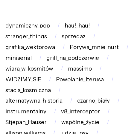
dynamiczny_pop
hau!_hau!
stranger_things
sprzedaz
grafika_wektorowa
Porywa_mnie_nurt
miniserial
grill_na_podczerwie
wiara_w_kosmitów
massimo
WIDZIMY_SIĘ
Powołanie_Iterusa
stacja_kosmiczna
alternatywna_historia
czarno_biały
instrumentalny
v8_interceptor
Stjepan_Hauser
wspólne_życie
allison_williams
ludzie_losy