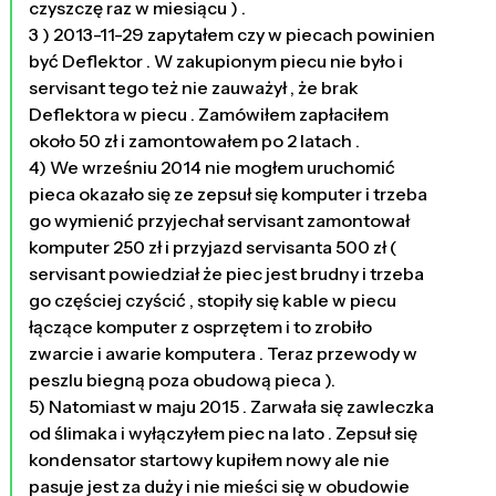
czyszczę raz w miesiącu ) .
3 ) 2013-11-29 zapytałem czy w piecach powinien
być Deflektor . W zakupionym piecu nie było i
servisant tego też nie zauważył , że brak
Deflektora w piecu . Zamówiłem zapłaciłem
około 50 zł i zamontowałem po 2 latach .
4) We wrześniu 2014 nie mogłem uruchomić
pieca okazało się ze zepsuł się komputer i trzeba
go wymienić przyjechał servisant zamontował
komputer 250 zł i przyjazd servisanta 500 zł (
servisant powiedział że piec jest brudny i trzeba
go częściej czyścić , stopiły się kable w piecu
łączące komputer z osprzętem i to zrobiło
zwarcie i awarie komputera . Teraz przewody w
peszlu biegną poza obudową pieca ).
5) Natomiast w maju 2015 . Zarwała się zawleczka
od ślimaka i wyłączyłem piec na lato . Zepsuł się
kondensator startowy kupiłem nowy ale nie
pasuje jest za duży i nie mieści się w obudowie