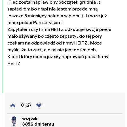
.Piec został naprawiony początek grudnia . (
zapłaciłem bo głupi nie jestem przede mną
jeszcze 5 miesięcy palenia w piecu ) . I może już
mnie polubi Pan servisant .
Zapytałem czy firma HEITZ odkupuje swoje piece
mało używany bo często zepsuty , do tej pory
czekam na odpowiedź od firmy HEITZ . Może
myślą ,że to żart , ale mi nie jest do śmiech .
Klient który niema już siły naprawiać pieca firmy
HEITZ
0
(2)
wojtek
3856 dni temu