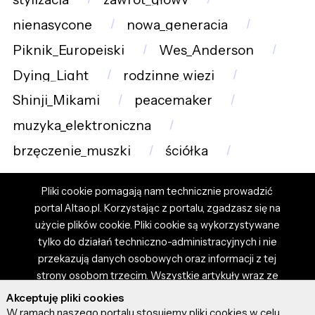
nienasycone
nowa_generacja
Piknik_Europejski
Wes_Anderson
Dying_Light
rodzinne_więzi
Shinji_Mikami
peacemaker
muzyka_elektroniczna
brzęczenie_muszki
ściółka
Pliki cookie pomagają nam technicznie prowadzić
portal Altao.pl. Korzystając z portalu, zgadzasz się na
użycie plików cookie. Pliki cookie są wykorzystywane
tylko do działań techniczno-administracyjnych i nie
przekazują danych osobowych oraz informacji z tej
strony osobom trzecim. Wszystkie artykuły wraz ze
zdjęciami i materiałami dostępnymi na portalu są
Akceptuję pliki cookies
własnością użytkowników. Administrator i właściciel
W ramach naszego portalu stosujemy pliki cookies w celu