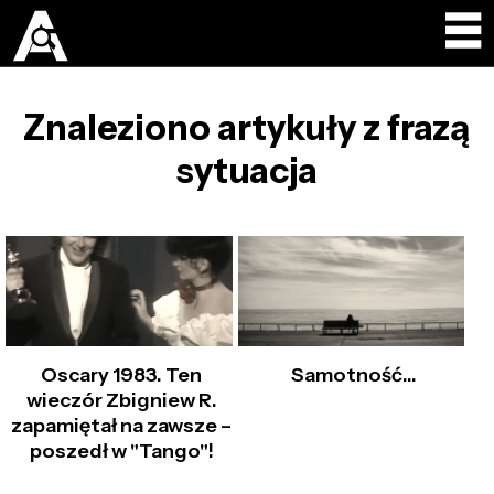
Znaleziono artykuły z frazą
sytuacja
Oscary 1983. Ten
Samotność...
wieczór Zbigniew R.
zapamiętał na zawsze –
poszedł w "Tango"!