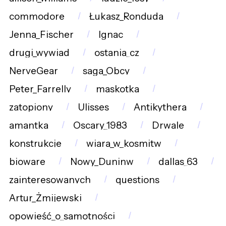
commodore
Łukasz_Ronduda
Jenna_Fischer
Ignac
drugi_wywiad
ostania_cz
NerveGear
saga_Obcy
Peter_Farrelly
maskotka
zatopiony
Ulisses
Antikythera
amantka
Oscary_1983
Drwale
konstrukcje
wiara_w_kosmitw
bioware
Nowy_Duninw
dallas_63
zainteresowanych
questions
Artur_Żmijewski
opowieść_o_samotności