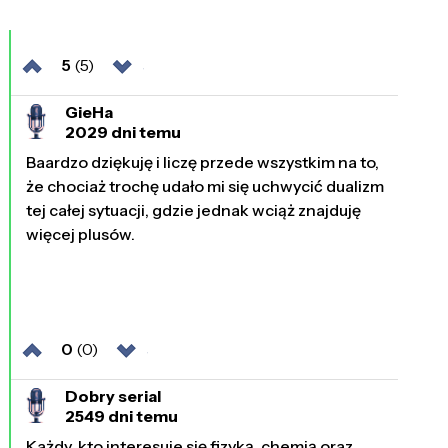
5
(5)
GieHa
2029 dni temu
Baardzo dziękuję i liczę przede wszystkim na to,
że chociaż trochę udało mi się uchwycić dualizm
tej całej sytuacji, gdzie jednak wciąż znajduję
więcej plusów.
0
(0)
Dobry serial
2549 dni temu
Każdy, kto interesuje się fizyką, chemią oraz