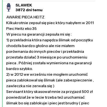
SLAWEK
3872 dni temu
AWARIE PIECA HEITZ
Kilkukrotnie zepsuł się piec który nabyłem w 2011
Piec Heitz eko 35
W piecu na gwarancji zepsuła mi się :
1) przekładnia która napędza ślimak od początku
chodziła bardzo głośno ale nie miałem
porównania do innych pieców i przekładnia
przestała działać 3 miesiące po uruchomieniu
pieca . Później została wymieniona na gwarancji
bardzo szybko.
2) w 2012 we wrześniu nie mogłem uruchomić
pieca zablokował się ślimak (ale zabezpieczenie ,
zawleczka nie zerwała się )
Servisant który skasował mnie za przyjazd 500 zł
powiedział że w lecie trzeba też uruchamiać
ślimak bo się zablokuje i piec jest brudny ( piec