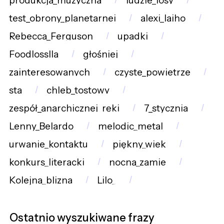
produkcja_muzyczna
ludzie_losy
test_obrony_planetarnej
alexi_laiho
Rebecca_Ferguson
upadki
Foodlosslla
głośniej
zainteresowanych
czyste_powietrze
sta
chleb_tostowy
zespół_anarchicznej_ręki
7_stycznia
Lenny_Belardo
melodic_metal
urwanie_kontaktu
piękny_wiek
konkurs_literacki
nocna_zamie
Kolejna_blizna
Lilo_
Ostatnio wyszukiwane frazy