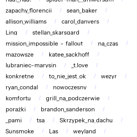
zapachy_florencji
sean_baker
allison_williams
carol_danvers
Ling
stellan_skarsgard
mission_impossible_-_fallout
na_czas
mazowsze
katee_sackhoff
lubraniec-marysin
_t.love
konkretne
to_nie_jest_ok
wezyr
ryan_condal
nowoczesny
komfortu
grill_na_podczerwie
porażki
brandon_sanderson
_pami
tsa
Skrzypek_na_dachu
Sunsmoke
Las
weyland