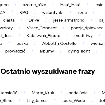
gono
czarne_róże
Hau!_Hau!
jesie
ZA
RPG
walentynki
seria
ciasta
Drive
jesse_armstrong
baj
wzloty
Vasco_Connect
poezja_śpiewana
d_doss
Katarzyna_Figura
modlitwy
ra
bosko
Abbott_i_Costello
wiersz_
prowadzić
albumy
dying_light
Ostatnio wyszukiwane frazy
tensio98
Marta_Kruk
podejście
M
_Blind
Lily_James
Laura_Wade
Jo