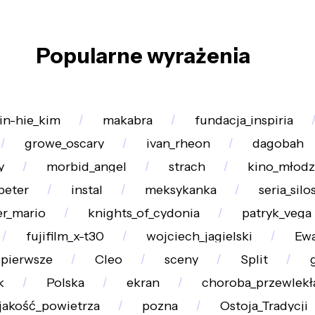
Popularne wyrażenia
in-hie_kim
makabra
fundacja_inspiria
growe_oscary
ivan_rheon
dagobah
y
morbid_angel
strach
kino_młod
peter
instal
meksykanka
seria_silo
er_mario
knights_of_cydonia
patryk_vega
fujifilm_x-t30
wojciech_jagielski
Ewa
pierwsze
Cleo
sceny
Split
k
Polska
ekran
choroba_przewlekł
jakość_powietrza
pozna
Ostoja_Tradycji