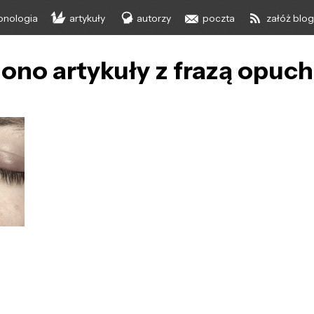
onologia
artykuły
autorzy
poczta
załóż blo
ono artykuły z frazą opuch