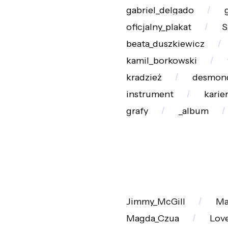
gabriel_delgado
oficjalny_plakat
S
beata_duszkiewicz
kamil_borkowski
kradzież
desmon
instrument
karie
grafy
_album
Jimmy_McGill
Ma
Magda_Czua
Love