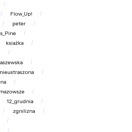
Flow_Up!
peter
is_Pine
ksiażka
o
baszewska
nieustraszona
ona
mazowsze
12_grudnia
zgnilizna