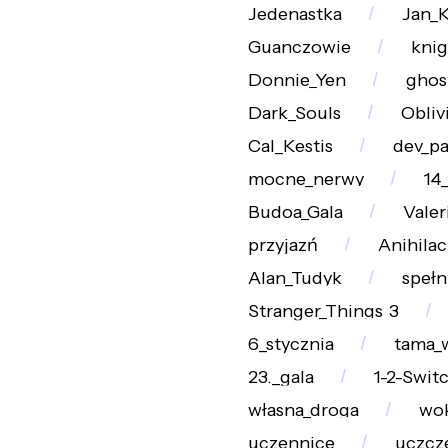
Jedenastka
Jan_
Guanczowie
knig
Donnie_Yen
ghos
Dark_Souls
Obliv
Cal_Kestis
dev_pa
mocne_nerwy
14
Budoa_Gala
Valer
przyjazń
Anihilac
Alan_Tudyk
spełn
Stranger_Things_3
6_stycznia
tama_
23._gala
1-2-Swit
własna_droga
wok
uczennice
uczcz