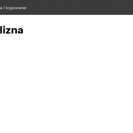
ga / logowanie
lizna