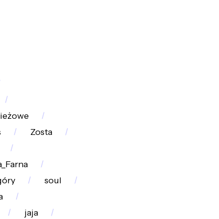
zieżowe
s
Zosta
_Farna
góry
soul
a
jaja