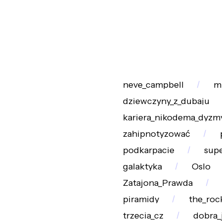
neve_campbell
m
dziewczyny_z_dubaju
kariera_nikodema_dyzm
zahipnotyzować
podkarpacie
sup
galaktyka
Oslo
Zatajona_Prawda
piramidy
the_roc
trzecia_cz
dobra_