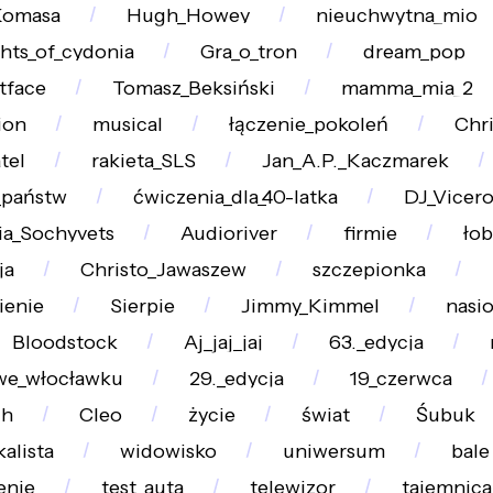
Komasa
Hugh_Howey
nieuchwytna_mio
hts_of_cydonia
Gra_o_tron
dream_pop
tface
Tomasz_Beksiński
mamma_mia_2
ion
musical
łączenie_pokoleń
Chr
tel
rakieta_SLS
Jan_A.P._Kaczmarek
_państw
ćwiczenia_dla_40-latka
DJ_Vicer
ia_Sochyvets
Audioriver
firmie
ło
ja
Christo_Jawaszew
szczepionka
ienie
Sierpie
Jimmy_Kimmel
nasi
Bloodstock
Aj_jaj_jaj
63._edycja
we_włocławku
29._edycja
19_czerwca
ch
Cleo
życie
świat
Śubuk
alista
widowisko
uniwersum
bale
enie
test_auta
telewizor
tajemnica