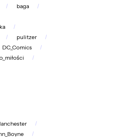
baga
ka
pulitzer
DC_Comics
o_miłości
anchester
hn_Boyne