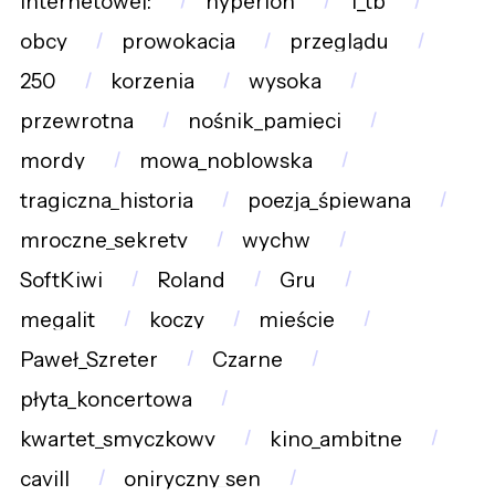
internetowej:
hyperion
1_tb
obcy
prowokacja
przeglądu
250
korzenia
wysoka
przewrotna
nośnik_pamięci
mordy
mowa_noblowska
tragiczna_historia
poezja_śpiewana
mroczne_sekrety
wychw
SoftKiwi
Roland
Gru
megalit
koczy
mieście
Paweł_Szreter
Czarne
płyta_koncertowa
kwartet_smyczkowy
kino_ambitne
cavill
oniryczny_sen