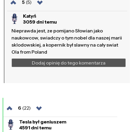
5
(5)
Katyń
3059 dni temu
Nieprawda jest, ze pomijano Słowian jako
naukowcow, swiadczy o tym nobel dla naszej marii
sklodowskiej, a kopernik był slawny na cały swiat
Ola from Poland
Dodaj opinię do tego komentarza
6
(22)
Tesla był geniuszem
4591 dni temu