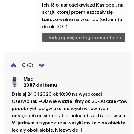
ich 13 o jasności gwiazd Kasjopei, na
skraju której przemieszczały się
bardzo wolno na wschód (od zenitu
do ok. 30° )
Dodaj opinię do tego komentarza
0
(0)
Mac
2387 dni temu
Dzisiaj 24.01.2020 ok.18:30 na wysokosci
Czerwonak -Oławie widzieliśmy ok.20-30 obiektów
podobnych do gwiazd lecących w równych
odstępach od siebie z kierunku pd-zach a pn-wsch.
W jednym przypadku zauważyliśmy że dwa obiekty
leciały obok siebie. Niezwykłe!!!