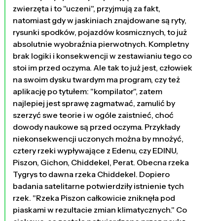
zwierzęta i to "uczeni", przyjmują za fakt,
natomiast gdy w jaskiniach znajdowane są ryty,
rysunki spodków, pojazdów kosmicznych, to już
absolutnie wyobraźnia pierwotnych. Kompletny
brak logiki i konsekwencji w zestawianiu tego co
stoi im przed oczyma. Ale tak to już jest, człowiek
na swoim dysku twardym ma program, czy też
aplikację po tytułem: "kompilator", zatem
najlepiej jest sprawę zagmatwać, zamulić by
szerzyć swe teorie i w ogóle zaistnieć, choć
dowody naukowe są przed oczyma. Przykłady
niekonsekwencji uczonych można by mnożyć,
cztery rzeki wypływające z Edenu, czy EDINU,
Piszon, Gichon, Chiddekel, Perat. Obecna rzeka
Tygrys to dawna rzeka Chiddekel. Dopiero
badania satelitarne potwierdziły istnienie tych
rzek. "Rzeka Piszon całkowicie zniknęła pod
piaskami w rezultacie zmian klimatycznych." Co