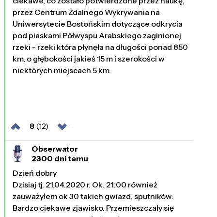
ciekawe, co zostało potwierdzone przez naukę,
przez Centrum Zdalnego Wykrywania na
Uniwersytecie Bostońskim dotyczące odkrycia
pod piaskami Półwyspu Arabskiego zaginionej
rzeki - rzeki która płynęła na długości ponad 850
km, o głębokości jakieś 15 m i szerokości w
niektórych miejscach 5 km.
8
(12)
Obserwator
2300 dni temu
Dzień dobry
Dzisiaj tj. 21.04.2020 r. Ok. 21:00 również
zauważyłem ok 30 takich gwiazd, sputników.
Bardzo ciekawe zjawisko. Przemieszczały się