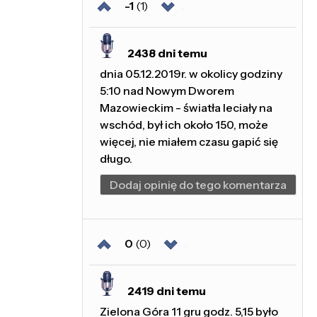
-1
(1)
2438 dni temu
dnia 05.12.2019r. w okolicy godziny
5:10 nad Nowym Dworem
Mazowieckim - światła leciały na
wschód, był ich około 150, może
więcej, nie miałem czasu gapić się
długo.
Dodaj opinię do tego komentarza
0
(0)
2419 dni temu
Zielona Góra 11 gru godz. 5,15 było