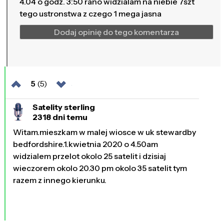
4.04 o godz. 3:50 rano widzialam na niebie 7szt
tego ustronstwa z czego 1 mega jasna
Dodaj opinię do tego komentarza
5
(5)
Satelity sterling
2318 dni temu
Witam.mieszkam w malej wiosce w uk stewardby
bedfordshire.1.kwietnia 2020 o 4.50am
widzialem przelot okolo 25 satelit i dzisiaj
wieczorem okolo 20.30 pm okolo 35 satelit tym
razem z innego kierunku.