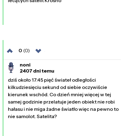
lecących satelit Krosno
0
(0)
noni
2407 dni temu
dziś około 17:45 pięć świateł odległości
kilkudziesięciu sekund od siebie oczywiście
kierunek wschód. Co dzień mniej więcej w tej
samej godzinie przelatuje jeden obiekt nie robi
hałasu i nie miga żadne światło więc na pewno to
nie samolot. Satelita?