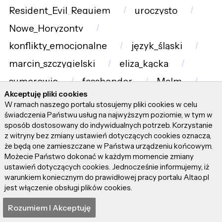
Resident_Evil_Requiem
uroczysto
Nowe_Horyzonty
konflikty_emocjonalne
język_śląski
marcin_szczygielski
eliza_kącka
sumerowie
fassbender
Malm
Akceptuję pliki cookies
koscil
ywa
W ramach naszego portalu stosujemy pliki cookies w celu
świadczenia Państwu usług na najwyższym poziomie, w tym w
relacja_damsko-męska
sposób dostosowany do indywidualnych potrzeb. Korzystanie
mitologia_grecka
piramida_słońca
z witryny bez zmiany ustawień dotyczących cookies oznacza,
że będą one zamieszczane w Państwa urządzeniu końcowym.
Możecie Państwo dokonać w każdym momencie zmiany
Pliki cookie pomagają nam technicznie prowadzić
ustawień dotyczących cookies. Jednocześnie informujemy, iż
portal Altao.pl. Korzystając z portalu, zgadzasz się na
warunkiem koniecznym do prawidłowej pracy portalu Altao.pl
użycie plików cookie. Pliki cookie są wykorzystywane
jest włączenie obsługi plików cookies.
tylko do działań techniczno-administracyjnych i nie
Rozumiem I Akceptuję
przekazują danych osobowych oraz informacji z tej