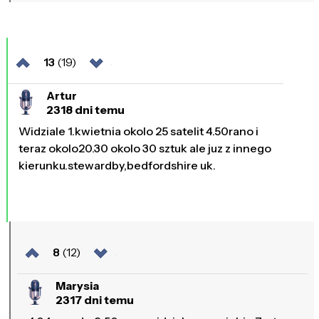
13
(19)
Artur
2318 dni temu
Widziale 1.kwietnia okolo 25 satelit 4.50rano i
teraz okolo20.30 okolo 30 sztuk ale juz z innego
kierunku.stewardby,bedfordshire uk.
8
(12)
Marysia
2317 dni temu