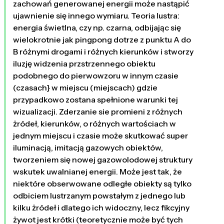
zachowań generowanej energii może nastąpić
ujawnienie się innego wymiaru. Teoria lustra:
energia świetlna, czy np. czarna, odbijając się
wielokrotnie jak pingpong dotrze z punktu A do
B różnymi drogami i różnych kierunków i stworzy
iluzję widzenia przstrzennego obiektu
podobnego do pierwowzoru w innym czasie
(czasach} w miejscu (miejscach) gdzie
przypadkowo zostana spełnione warunki tej
wizualizacji. Zderzanie sie promieni z różnych
żródeł, kierunków, o różnych wartościach w
jednym miejscu i czasie może skutkować super
iluminacją, imitacją gazowych obiektów,
tworzeniem się nowej gazowolodowej struktury
wskutek uwalnianej energii. Może jest tak, że
niektóre obserwowane odległe obiekty są tylko
odbiciem lustrzanym powstałym z jednego lub
kilku żródeł i dlatego ich widoczny, lecz fikcyjny
żywot jest krótki (teoretycznie może być tych