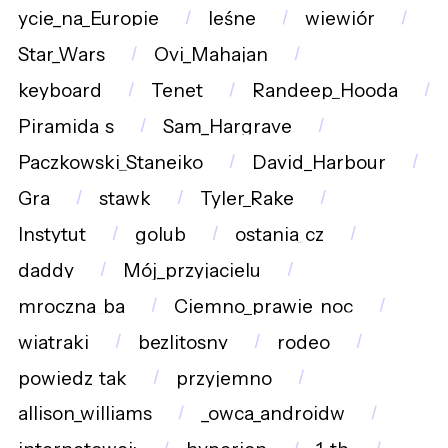
ycie_na_Europie
leśne
wiewiór
Star_Wars
Ovi_Mahajan
keyboard
Tenet
Randeep_Hooda
Piramida_s
Sam_Hargrave
Paczkowski_Stanejko
David_Harbour
Gra
stawk
Tyler_Rake
Instytut
golub
ostania_cz
daddy
Mój_przyjacielu
mroczna_ba
Ciemno_prawie_noc
wiatraki
bezlitosny
rodeo
powiedz_tak
przyjemno
allison_williams
_owca_androidw