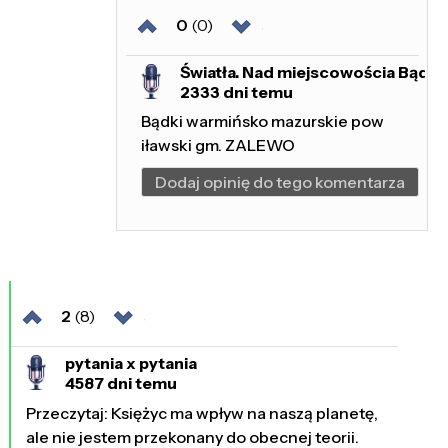
0
(0)
Światła. Nad miejscowościa Bądki
2333 dni temu
Bądki warmińsko mazurskie pow
iławski gm. ZALEWO
Dodaj opinię do tego komentarza
2
(8)
pytania x pytania
4587 dni temu
Przeczytaj: Księżyc ma wpływ na naszą planetę,
ale nie jestem przekonany do obecnej teorii.