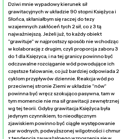
Dziwi mnie wypadowy kierunek sił
grawitacyjnych w układzie 90 stopni Księżyca i
Słońca, skłaniałbym się raczej do tezy
wzajemnych zakłóceń tych 2 sił, co z 3 tą
najważniejszą. Jeżeli już, to każdy obiekt
"grawituje" w najprostszy sposób nie wchodząc
w kolaborację z drugim, czyli proporcja zaboru 3
do 1 dla Księzyca, i na tej granicy powinno być
odczuwalne rozciąganie wód powodujące ich
częstsze falowanie, co już bardziej odpowiada 2
cyklom przypływów dziennie. Reakcja wód po
przeciwnej stronie Ziemi w układzie "nów"
powinna być wręcz szokująco pasywna, tam w
tym momencie nie ma sił grawitacji zewnętrznej
wg tej teorii. Gdyby grawitacja Księżyca była
jedynym czynnikiem, to nieodłącznym
zjawiskiem powinno być ciągłe występowanie
par wodnych, podwyższonej wilgotności i chmur
z tendencją zauważalnego wznoszenia się w