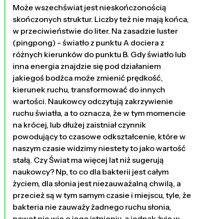
Może wszechświat jest nieskończonością
skończonych struktur. Liczby też nie mają końca,
w przeciwieństwie do liter. Na zasadzie luster
(pingpong) - światło z punktu A dociera z
różnych kierunków do punktu B. Gdy światło lub
inna energia znajdzie się pod działaniem
jakiegoś bodżca może zmienić prędkość,
kierunek ruchu, transformować do innych
wartości. Naukowcy odczytują zakrzywienie
ruchu światła, a to oznacza, że w tym momencie
na krócej, lub dłużej zaistniał czynnik
powodujący to czasowe odkształcenie, które w
naszym czasie widzimy niestety to jako wartość
stałą. Czy Świat ma więcej lat niż sugerują
naukowcy? Np, to co dla bakterii jest całym
życiem, dla słonia jest niezauważalną chwilą, a
przecież są w tym samym czasie i miejscu, tyle, że
bakteria nie zauważy żadnego ruchu słonia,
nawet nie wie o jego istnieniu, a jednak żyje w