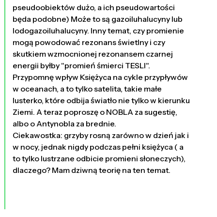
pseudoobiektów dużo, a ich pseudowartości
będa podobne) Może to są gazoiluhalucyny lub
lodogazoiluhalucyny. Inny temat, czy promienie
mogą powodować rezonans świetlny i czy
skutkiem wzmocnionej rezonansem czarnej
energii byłby "promień śmierci TESLI".
Przypomnę wpływ Księżyca na cykle przypływów
w oceanach, a to tylko satelita, takie małe
lusterko, które odbija światło nie tylko w kierunku
Ziemi. A teraz poproszę o NOBLA za sugestię,
albo o Antynobla za brednie.
Ciekawostka: grzyby rosną zarówno w dzień jak i
w nocy, jednak nigdy podczas pełni księżyca ( a
to tylko lustrzane odbicie promieni słoneczych),
dlaczego? Mam dziwną teorię na ten temat.