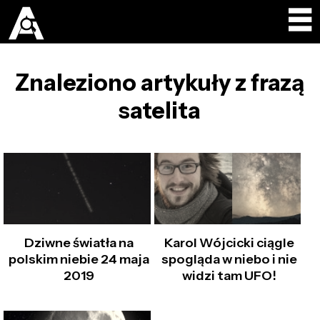
Znaleziono artykuły z frazą
satelita
Dziwne światła na
Karol Wójcicki ciągle
polskim niebie 24 maja
spogląda w niebo i nie
2019
widzi tam UFO!