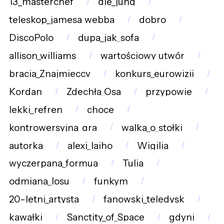
13_masterchef
die_jung
teleskop_jamesa_webba
dobro
DiscoPolo
dupa_jak_sofa
allison_williams
wartościowy_utwór
bracia_Znajmieccy
konkurs_eurowizji
Kordan
Zdechła_Osa
przypowie
lekki_refren
choce
kontrowersyjna_gra
walka_o_stołki
autorka
alexi_laiho
Wigilia
wyczerpana_formua
Tulia
odmiana_losu
funkym
20-letni_artysta
fanowski_teledysk
kawałki
Sanctity_of_Space
gdyni