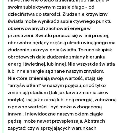
swoim subiektywnym czasie długo - od
dzieciństwa do starości. Złudzenie krzywizny
światła może wynikać z subiektywnego punktu
obserwowanych zachowań energii w
przestrzeni. Swiatło porusza się w linii prostej,
oberwator będący częścią układu wirującego ma
złudzenie zakrzywienia światła. To ruch skupisk
obrotowych daje złudzenie zmiany kierunku
energii świetlnej, lub innej. Nie wszystkie światła
lub inne energie są znane naszym zmysłom.
Niektóre zmieniają swoją wartość, stają się
"antyświatłem" w naszym pojęciu, choć tylko
zmieniają stadium (tak jak larwa zmienia sie w
motyla) i są już czarną lub inną energią, zubożoną
o pewne wartości i być może wzbogaconą
innymi. I niewidoczne naszym okiem ciągle
pędzą, może nawet przyspieszaja. Aż strach
zapytać: czy w sprzyjających warunkach