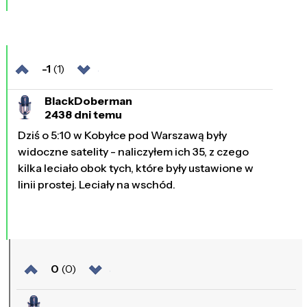
-1
(1)
BlackDoberman
2438 dni temu
Dziś o 5:10 w Kobyłce pod Warszawą były
widoczne satelity - naliczyłem ich 35, z czego
kilka leciało obok tych, które były ustawione w
linii prostej. Leciały na wschód.
0
(0)