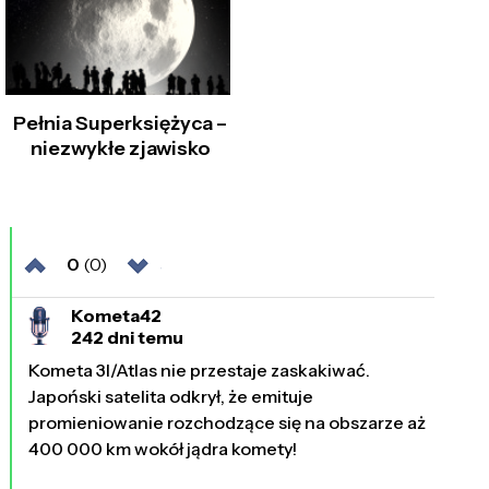
Pełnia Superksiężyca –
niezwykłe zjawisko
0
(0)
Kometa42
242 dni temu
Kometa 3I/Atlas nie przestaje zaskakiwać.
Japoński satelita odkrył, że emituje
promieniowanie rozchodzące się na obszarze aż
400 000 km wokół jądra komety!