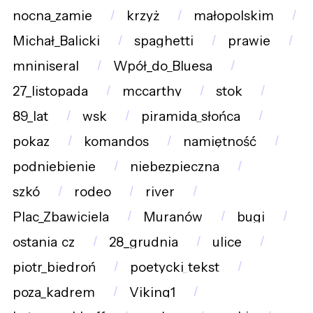
nocna_zamie
krzyż
małopolskim
Michał_Balicki
spaghetti
prawie
mniniseral
Wpół_do_Bluesa
27_listopada
mccarthy
stok
89_lat
wsk
piramida_słońca
pokaz
komandos
namiętność
podniebienie
niebezpieczna
szkó
rodeo
river
Plac_Zbawiciela
Muranów
bugi
ostania_cz
28_grudnia
ulice
piotr_biedroń
poetycki_tekst
poza_kadrem
Viking1