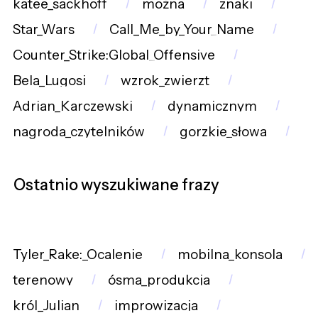
katee_sackhoff
można
znaki
Star_Wars
Call_Me_by_Your_Name
Counter_Strike:Global_Offensive
Bela_Lugosi
wzrok_zwierzt
Adrian_Karczewski
dynamicznym
nagroda_czytelników
gorzkie_słowa
Ostatnio wyszukiwane frazy
Tyler_Rake:_Ocalenie
mobilna_konsola
terenowy
ósma_produkcja
król_Julian
improwizacja