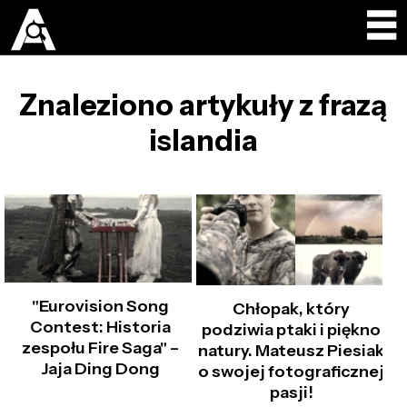
Znaleziono artykuły z frazą
islandia
"Eurovision Song
Chłopak, który
Contest: Historia
podziwia ptaki i piękno
zespołu Fire Saga" –
natury. Mateusz Piesiak
Jaja Ding Dong
o swojej fotograficznej
pasji!