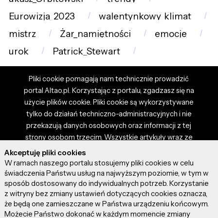
Eurowizja_2023
walentynkowy_klimat
mistrz
Żar_namiętności
emocje
urok
Patrick_Stewart
Pliki cookie pomagają nam technicznie prowadzić
portal Altao.pl. Korzystając z portalu, zgadzasz się na
użycie plików cookie. Pliki cookie są wykorzystywane
tylko do działań techniczno-administracyjnych i nie
przekazują danych osobowych oraz informacji z tej
strony osobom trzecim. Wszystkie artykuły wraz ze
zdjęciami i materiałami dostępnymi na portalu są
Akceptuję pliki cookies
własnością użytkowników. Administrator i właściciel
W ramach naszego portalu stosujemy pliki cookies w celu
portalu nie ponosi odpowiedzialności za tresci
świadczenia Państwu usług na najwyższym poziomie, w tym w
sposób dostosowany do indywidualnych potrzeb. Korzystanie
prezentowane przez autorów artykułów. Dodając
z witryny bez zmiany ustawień dotyczących cookies oznacza,
artykuł, zgadzasz się z regulaminem portalu oraz
że będą one zamieszczane w Państwa urządzeniu końcowym.
ponosisz odpowiedzialność za wszystkie materiały
Możecie Państwo dokonać w każdym momencie zmiany