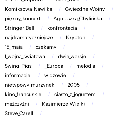
Komiksowa_Nawijka
Gwiezdne_Wojny
piękny_koncert
Agnieszka_Chylińska
Stringer_Bell
konfrontacja
najdramatyczniejsze
Krypton
15_maja
czekamy
I_wojna_światowa
dwie_wersje
Swing_Pigs
_Europa
melodia
informacje:
widzowie
nietypowy_murzynek
2005
kino_francuskie
ciasto_z_jogurtem
mężczyźni
Kazimierze_Wielki
Steve_Carell