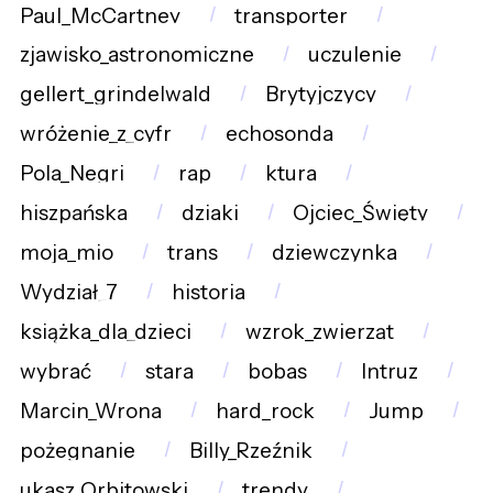
Paul_McCartney
transporter
zjawisko_astronomiczne
uczulenie
gellert_grindelwald
Brytyjczycy
wróżenie_z_cyfr
echosonda
Pola_Negri
rap
ktura
hiszpańska
dziaki
Ojciec_Święty
moja_mio
trans
dziewczynka
Wydział_7
historia
książka_dla_dzieci
wzrok_zwierząt
wybrać
stara
bobas
Intruz
Marcin_Wrona
hard_rock
Jump
pożegnanie
Billy_Rzeźnik
ukasz_Orbitowski
trendy