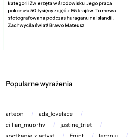
kategorii Zwierzęta w środowisku. Jego praca
pokonała 50 tysięcy zdjęć z 95 krajów. To mewa
sfotografowana podczas huraganu na Islandii.
Zachwyciła świat! Brawo Mateusz!
Popularne wyrażenia
arteon
ada_lovelace
cillian_muprhy
justine_triet
spotkanie_z_artyst
Egipt
leczniu