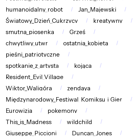
humanoidalny_robot
Jan_Majewski
Światowy_Dzień_Cukrzycy
kreatywny
smutna_piosenka
Grześ
chwytliwy_utwr
ostatnia_kobieta
pieśni_patriotyczne
spotkanie_z_artystą
kojąca
Resident_Evil_Village
Wiktor_Waligóra
zendaya
Międzynarodowy_Festiwal_Komiksu_i_Gier
Eurowizja
pokemony
This_is_Madness
wildchild
Giuseppe_Piccioni
Duncan_Jones