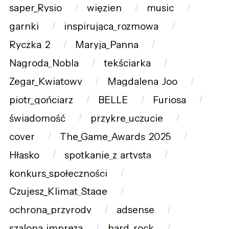
saper_Rysio
więzien
music
garnki
inspirująca_rozmowa
Ryczka_2
Maryja_Panna
Nagroda_Nobla
tekściarka
Zegar_Kwiatowy
Magdalena_Joo
piotr_gońciarz
BELLE
Furiosa
świadomość
przykre_uczucie
cover
The_Game_Awards_2025
Hłasko
spotkanie_z_artystą
konkurs_społeczności
Czujesz_Klimat_Stage
ochrona_przyrody
adsense
szalona_impreza
hard_rock