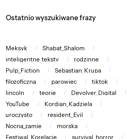
Ostatnio wyszukiwane frazy
Meksyk
Shabat_Shalom
inteligentne_teksty
rodzinne
Pulp_Fiction
Sebastian_Krupa
filozoficzna
parowiec
tiktok
lincoln
teorie
Devolver_Digital
YouTube
Kordian_Kądziela
uroczysto
resident_Evil
Nocna_zamie
morska
Festiwal_Korelacje
survival_horror