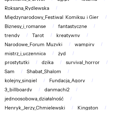
Roksana_Rydlewska
Międzynarodowy_Festiwal_Komiksu_i_Gier
Biznesy_i_romanse
fantastyczne
trendy
Tarot
kreatywny
Narodowe_Forum_Muzyki
wampiry
mistrz_i_uczennica
żyd
prostytutki
dzika
survival_horror
Sam
Shabat_Shalom
kolejny_singiel
Fundacja_Agory
3_billboardy
danmachi2
jednoosobowa_działalność
Henryk_Jerzy_Chmielewski
Kingston