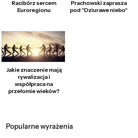
Racibórz sercem
Prachowski zaprasza
Euroregionu
pod "Dziurawe niebo"
Jakie znaczenie mają
rywalizacja i
współpraca na
przełomie wieków?
Popularne wyrażenia