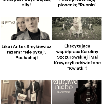
siły!
piosenkę "Runnin"
Ekscytująca
Lika i Antek Smykiewicz
współpraca Karoliny
razem? "Nie pytaj".
Szczurowskiej i Mai
Posłuchaj!
Krav, czyli odświeżone
"Kwiatki"!