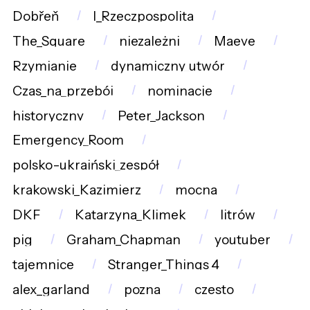
Dobřeň
I_Rzeczpospolita
The_Square
niezależni
Maeve
Rzymianie
dynamiczny_utwór
Czas_na_przebój
nominacje
historyczny
Peter_Jackson
Emergency_Room
polsko-ukraiński_zespół
krakowski_Kazimierz
mocna
DKF
Katarzyna_Klimek
litrów
pig
Graham_Chapman
youtuber
tajemnice
Stranger_Things_4
alex_garland
pozna
czesto