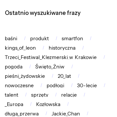
Ostatnio wyszukiwane frazy
baśni
produkt
smartfon
kings_of_leon
historyczna
Trzeci_Festiwal_Klezmerski_w_Krakowie
pogoda
Święto_Żniw
pieśni_żydowskie
20_lat
nowoczesne
podłogi
30-lecie
talent
sprzęty
relacje
_Europa
Kozłowska
długa_przerwa
Jackie_Chan