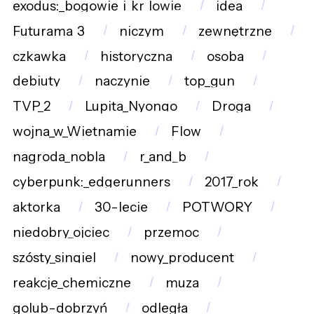
exodus:_bogowie_i_kr_lowie
idea
Futurama_3
niczym
zewnętrzne
czkawka
historyczna
osoba
debiuty
naczynie
top_gun
TVP_2
Lupita_Nyongo
Droga
wojna_w_Wietnamie
Flow
nagroda_nobla
r_and_b
cyberpunk:_edgerunners
2017_rok
aktorka
30-lecie
POTWORY
niedobry_ojciec
przemoc
szósty_singiel
nowy_producent
reakcje_chemiczne
muza
golub-dobrzyń
odległa