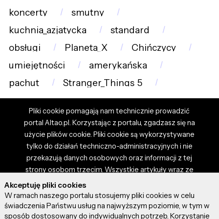
koncerty
smutny
kuchnia_azjatycka
standard
obsługi
Planeta_X
Chińczycy
umiejętności
amerykańska
pachut
Stranger_Things_5
Pliki cookie pomagają nam technicznie prowadzić
portal Altao.pl. Korzystając z portalu, zgadzasz się na
użycie plików cookie. Pliki cookie są wykorzystywane
tylko do działań techniczno-administracyjnych i nie
przekazują danych osobowych oraz informacji z tej
strony osobom trzecim. Wszystkie artykuły wraz ze
zdjęciami i materiałami dostępnymi na portalu są
Akceptuję pliki cookies
własnością użytkowników. Administrator i właściciel
W ramach naszego portalu stosujemy pliki cookies w celu
portalu nie ponosi odpowiedzialności za tresci
świadczenia Państwu usług na najwyższym poziomie, w tym w
sposób dostosowany do indywidualnych potrzeb. Korzystanie
prezentowane przez autorów artykułów. Dodając