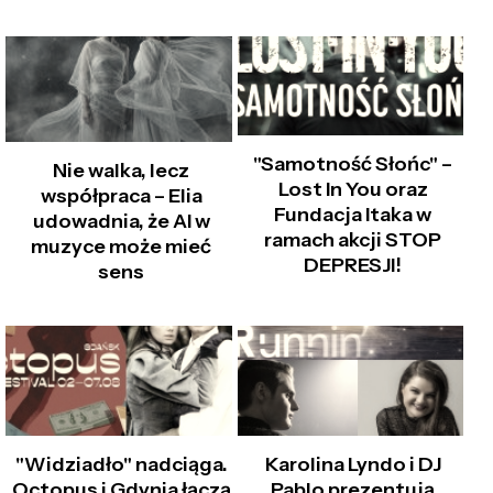
"Samotność Słońc" –
Nie walka, lecz
Lost In You oraz
współpraca – Elia
Fundacja Itaka w
udowadnia, że AI w
ramach akcji STOP
muzyce może mieć
DEPRESJI!
sens
"Widziadło" nadciąga.
Karolina Lyndo i DJ
Octopus i Gdynia łączą
Pablo prezentują