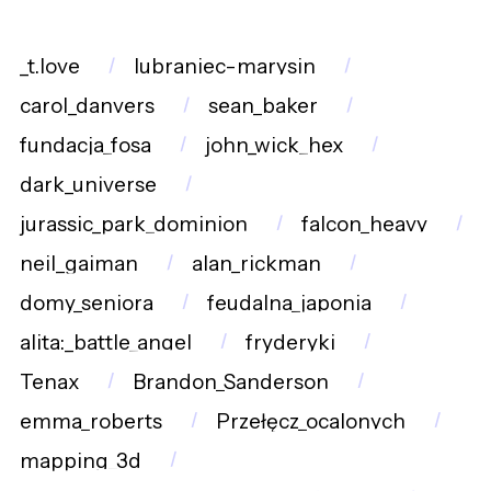
_t.love
lubraniec-marysin
carol_danvers
sean_baker
fundacja_fosa
john_wick_hex
dark_universe
jurassic_park_dominion
falcon_heavy
neil_gaiman
alan_rickman
domy_seniora
feudalna_japonia
alita:_battle_angel
fryderyki
Tenax
Brandon_Sanderson
emma_roberts
Przełęcz_ocalonych
mapping_3d