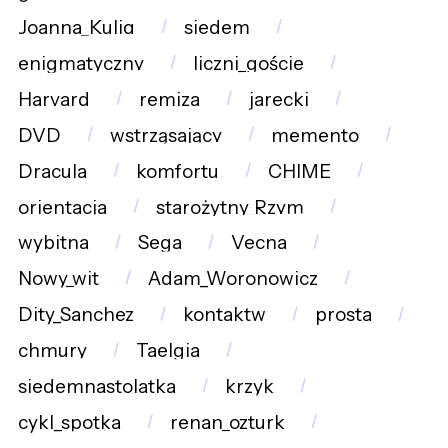
Joanna_Kulig
siedem
enigmatyczny
liczni_goście
Harvard
remiza
jarecki
DVD
wstrząsający
memento
Dracula
komfortu
CHIME
orientacja
starożytny_Rzym
wybitna
Sega
Vecna
Nowy_wit
Adam_Woronowicz
Dity_Sanchez
kontaktw
prosta
chmury
Taelgia
siedemnastolatka
krzyk
cykl_spotka
renan_ozturk