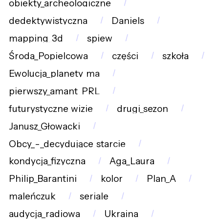
obiekty_archeologiczne
dedektywistyczna
Daniels
mapping_3d
spiew
Środa_Popielcowa
części
szkoła
Ewolucja_planety_ma
pierwszy_amant_PRL
futurystyczne_wizje
drugi_sezon
Janusz_Głowacki
Obcy_-_decydujące_starcie
kondycja_fizyczna
Aga_Laura
Philip_Barantini
kolor
Plan_A
maleńczuk
seriale
audycja_radiowa
Ukraina