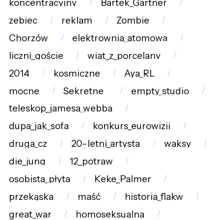
koncentracyjny
Bartek_Gärtner
zebiec
reklam
Zombie
Chorzów
elektrownia_atomowa
liczni_goście
wiat_z_porcelany
2014
kosmiczne
Aya_RL
mocne
Sekretne_
empty_studio
teleskop_jamesa_webba
dupa_jak_sofa
konkurs_eurowizji
druga_cz
20-letni_artysta
waksy
die_jung
12_potraw
osobista_płyta
Keke_Palmer
przekąska
maść
historia_flakw
great_war
homoseksualna