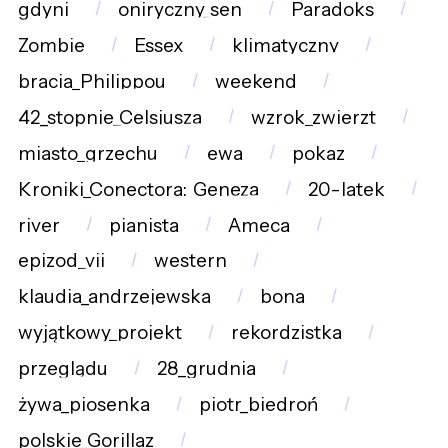
gdyni
oniryczny_sen
Paradoks
Zombie
Essex
klimatyczny
bracia_Philippou
weekend
42_stopnie_Celsjusza
wzrok_zwierzt
miasto_grzechu
ewa
pokaz
Kroniki_Conectora:_Geneza
20-latek
river
pianista
Ameca
epizod_vii
western
klaudia_andrzejewska
bona
wyjątkowy_projekt
rekordzistka
przeglądu
28_grudnia
żywa_piosenka
piotr_biedroń
polskie_Gorillaz