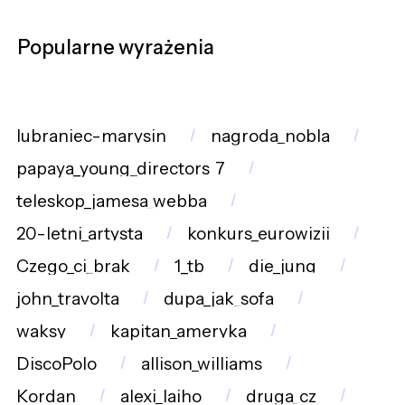
Popularne wyrażenia
lubraniec-marysin
nagroda_nobla
papaya_young_directors_7
teleskop_jamesa_webba
20-letni_artysta
konkurs_eurowizji
Czego_ci_brak
1_tb
die_jung
john_travolta
dupa_jak_sofa
waksy
kapitan_ameryka
DiscoPolo
allison_williams
Kordan
alexi_laiho
druga_cz