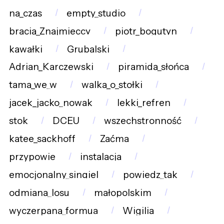
na_czas
empty_studio
bracia_Znajmieccy
piotr_bogutyn
kawałki
Grubalski
Adrian_Karczewski
piramida_słońca
tama_we_w
walka_o_stołki
jacek_jacko_nowak
lekki_refren
stok
DCEU
wszechstronność
katee_sackhoff
Zaćma
przypowie
instalacja
emocjonalny_singiel
powiedz_tak
odmiana_losu
małopolskim
wyczerpana_formua
Wigilia