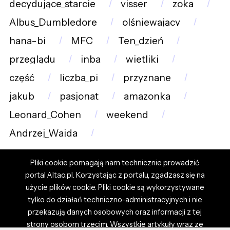
decydujące_starcie
visser
zoka
Albus_Dumbledore
olśniewający
hana-bi
MFC
Ten_dzień
przeglądu
inba
wietliki
część
liczba_pi
przyznane
jakub
pasjonat
amazonka
Leonard_Cohen
weekend
Andrzej_Wajda
Pliki cookie pomagają nam technicznie prowadzić
portal Altao.pl. Korzystając z portalu, zgadzasz się na
użycie plików cookie. Pliki cookie są wykorzystywane
tylko do działań techniczno-administracyjnych i nie
przekazują danych osobowych oraz informacji z tej
strony osobom trzecim. Wszystkie artykuły wraz ze