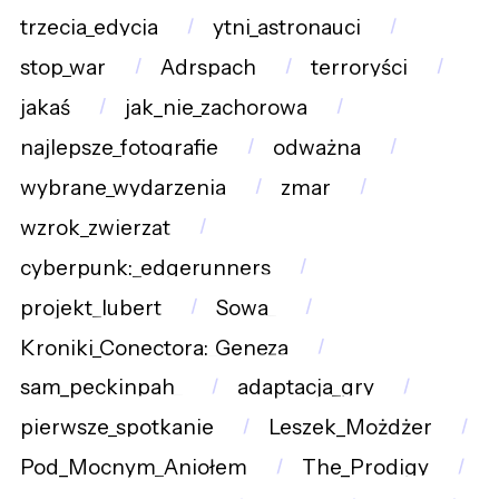
trzecia_edycja
ytni_astronauci
stop_war
Adrspach
terroryści
jakaś
jak_nie_zachorowa
najlepsze_fotografie
odważna
wybrane_wydarzenia
zmar
wzrok_zwierząt
cyberpunk:_edgerunners
projekt_lubert
Sowa_
Kroniki_Conectora:_Geneza
sam_peckinpah_
adaptacja_gry
pierwsze_spotkanie
Leszek_Możdżer
Pod_Mocnym_Aniołem
The_Prodigy