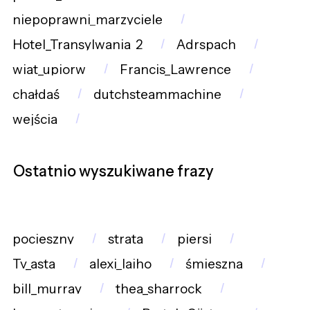
niepoprawni_marzyciele
Hotel_Transylwania_2
Adrspach
wiat_upiorw
Francis_Lawrence
chałdaś
dutchsteammachine
wejścia
Ostatnio wyszukiwane frazy
pocieszny
strata
piersi
Tv_asta
alexi_laiho
śmieszna
bill_murray
thea_sharrock