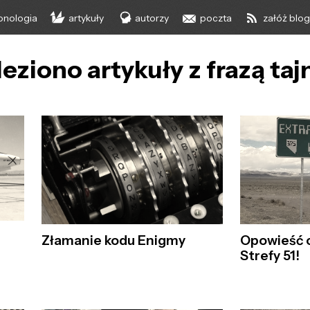
onologia
artykuły
autorzy
poczta
załóż blo
eziono artykuły z frazą taj
Złamanie kodu Enigmy
Opowieść 
Strefy 51!