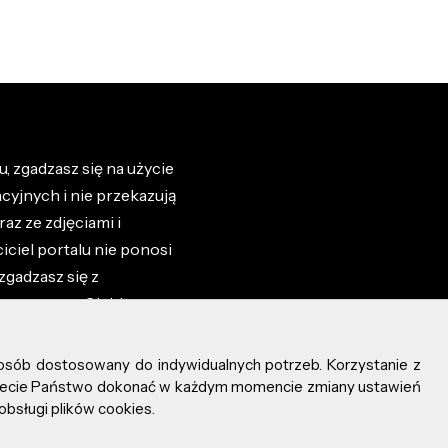
, zgadzasz się na użycie
cyjnych i nie przekazują
az ze zdjęciami i
iciel portalu nie ponosi
zgadzasz się z
zone przez Ciebie na
osób dostosowany do indywidualnych potrzeb. Korzystanie z
ożecie Państwo dokonać w każdym momencie zmiany ustawień
obsługi plików cookies.