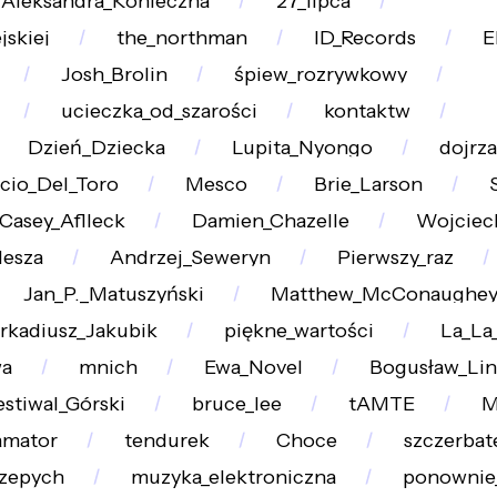
Aleksandra_Konieczna
27_lipca
jskiej
the_northman
ID_Records
E
Josh_Brolin
śpiew_rozrywkowy
ucieczka_od_szarości
kontaktw
Dzień_Dziecka
Lupita_Nyongo
dojrza
cio_Del_Toro
Mesco
Brie_Larson
Casey_Aflleck
Damien_Chazelle
Wojciec
lesza
Andrzej_Seweryn
Pierwszy_raz
Jan_P._Matuszyński
Matthew_McConaughe
rkadiusz_Jakubik
piękne_wartości
La_La
wa
mnich
Ewa_Novel
Bogusław_Li
estiwal_Górski
bruce_lee
tAMTE
M
amator
tendurek
Choce
szczerbat
zepych
muzyka_elektroniczna
ponownie