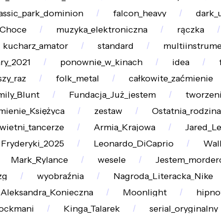
rassic_park_dominion
falcon_heavy
dark_
Choce
muzyka_elektroniczna
rączka
kucharz_amator
standard
multiinstrume
ry_2021
ponownie_w_kinach
idea
zy_raz
folk_metal
całkowite_zaćmienie
mily_Blunt
Fundacja_Już_jestem
tworzen
mienie_Księżyca
zestaw
Ostatnia_rodzina
wietni_tancerze
Armia_Krajowa
Jared_L
Fryderyki_2025
Leonardo_DiCaprio
Wal
Mark_Rylance
wesele
Jestem_morder
zg
wyobraźnia
Nagroda_Literacka_Nike
Aleksandra_Konieczna
Moonlight
hipno
rockmani
Kinga_Talarek
serial_oryginalny