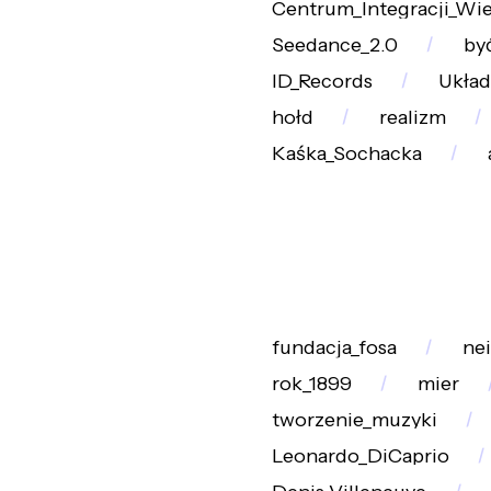
Centrum_Integracji_Wie
Seedance_2.0
by
ID_Records
Układ
hołd
realizm
Kaśka_Sochacka
fundacja_fosa
ne
rok_1899
mier
tworzenie_muzyki
Leonardo_DiCaprio