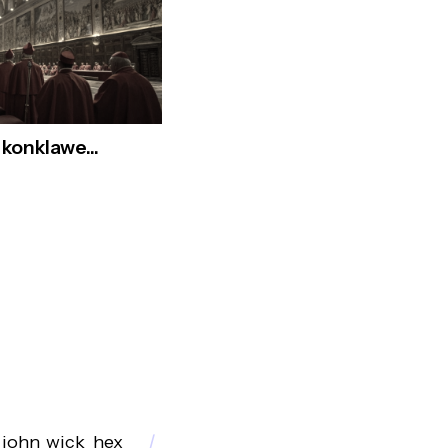
konklawe...
john_wick_hex