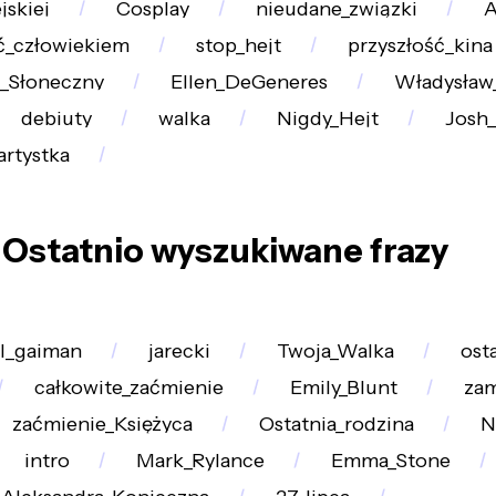
jskiej
Cosplay
nieudane_związki
A
ć_człowiekiem
stop_hejt
przyszłość_kina
_Słoneczny
Ellen_DeGeneres
Władysław
debiuty
walka
Nigdy_Hejt
Josh_
artystka
Ostatnio wyszukiwane frazy
il_gaiman
jarecki
Twoja_Walka
ost
całkowite_zaćmienie
Emily_Blunt
za
zaćmienie_Księżyca
Ostatnia_rodzina
N
intro
Mark_Rylance
Emma_Stone