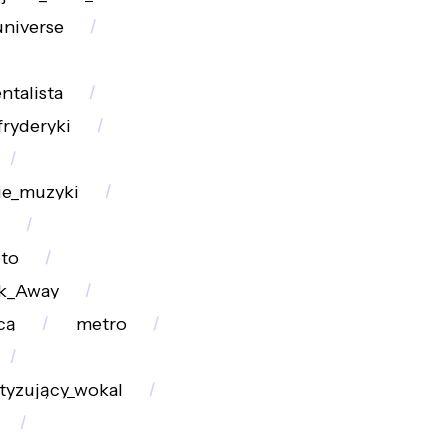
universe
ntalista
fryderyki
ie_muzyki
eto
k_Away
cą
metro
tyzujący_wokal