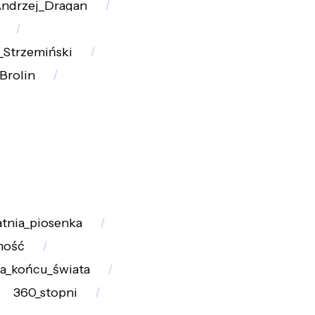
ndrzej_Dragan
_Strzemiński
Brolin
atnia_piosenka
mość
a_końcu_świata
360_stopni