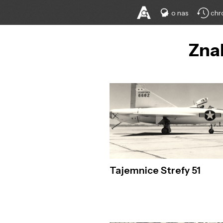
o nas
chr
Znal
Tajemnice Strefy 51