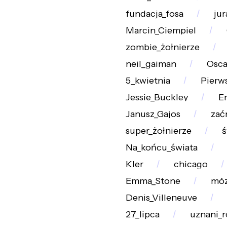
fundacja_fosa
ju
Marcin_Ciempiel
zombie_żołnierze
neil_gaiman
Osca
5_kwietnia
Pierws
Jessie_Buckley
E
Janusz_Gajos
zać
super_żołnierze
ś
Na_końcu_świata
Kler
chicago
Emma_Stone
mó
Denis_Villeneuve
27_lipca
uznani_