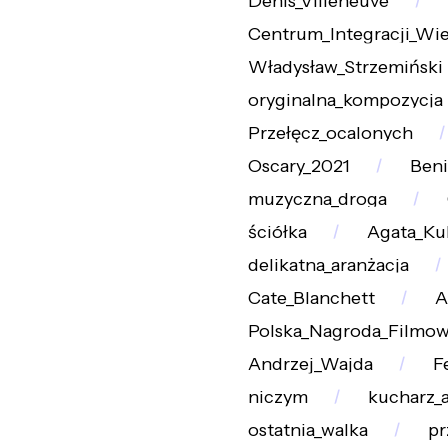
Denis_Villeneuve
Centrum_Integracji_Wie
Władysław_Strzemiński
oryginalna_kompozycja
Przełęcz_ocalonych
Oscary_2021
Beni
muzyczna_droga
ściółka
Agata_Ku
delikatna_aranżacja
Cate_Blanchett
A
Polska_Nagroda_Filmo
Andrzej_Wajda
F
niczym
kucharz_
ostatnia_walka
pr