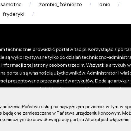
samotne
zombie_żołnierze
dnie
fryderyki
m technicznie prowadzić portal Altao.pl. Korzystając z portalu
kie są wykorzystywane tylko do działań techniczno-administra
nformacji z tej strony osobom trzecim. Wszystkie artykuły wr
na portalu są własnością użytkowników. Administrator i właśc
esci prezentowane przez autorów artykułów. Dodając artykuł, 
z ponosisz odpowiedzialność za wszystkie materiały umieszc
óły dostępne w regulaminie portalu.
świadczenia Państwu usług na najwyższym poziomie, w tym w sp
kie prawa zastrzeżone.
, że będą one zamieszczane w Państwa urządzeniu końcowym. M
koniecznym do prawidłowej pracy portalu Altao.pl jest włączenie 