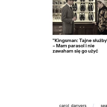
"Kingsman: Tajne służby
– Mam parasol i nie
zawaham się go użyć
carol_danvers
se