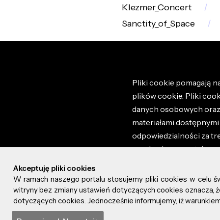
Klezmer_Concert
Sanctity_of_Space
Pliki cookie pomagają na
plików cookie. Pliki coo
danych osobowych oraz i
materiałami dostępnymi 
odpowiedzialności za tr
regulaminem portalu ora
stronie altao.pl. Szczeg
Akceptuję pliki cookies
W ramach naszego portalu stosujemy pliki cookies w celu 
© 2026 altao.pl. Wszyst
witryny bez zmiany ustawień dotyczących cookies oznacza
dotyczących cookies. Jednocześnie informujemy, iż warunkiem 
0.048