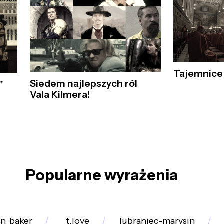
Tajemnice 
Siedem najlepszych ról
"
Vala Kilmera!
Popularne wyrażenia
an_baker
_t.love
lubraniec-marysin