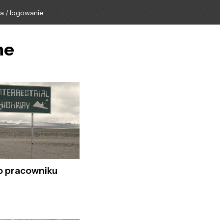
ga / logowanie
ne
o pracowniku