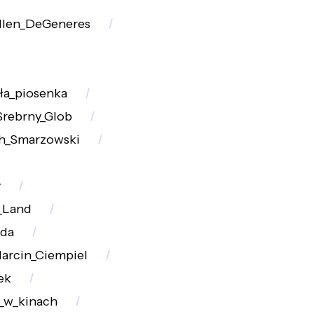
llen_DeGeneres
ła_piosenka
Srebrny_Glob
h_Smarzowski
y
_Land
nda
arcin_Ciempiel
ek
_w_kinach