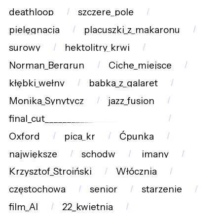
deathloop
szczere_pole
pielęgnacja
placuszki_z_makaronu
surowy
hektolitry_krwi
Norman_Bergrun
Ciche_miejsce
kłębki_wełny
babka_z_galaret
Monika_Synytycz
jazz_fusion
final_cut_________________________
Oxford
pica_kr
Ćpunka
największe
schodw
imany
Krzysztof_Stroiński
Włócznia
częstochowa
senior
starzenie
film_AI
22_kwietnia