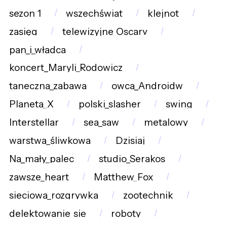
sezon_1
wszechświat
klejnot
zasięg
telewizyjne_Oscary
pan_i_władca
koncert_Maryli_Rodowicz
taneczna_zabawa
owca_Androidw
Planeta_X
polski_slasher
swing
Interstellar
sea_saw
metalowy
warstwa_śliwkowa
Dzisiaj
Na_mały_palec
studio_Serakos
zawsze_heart
Matthew_Fox
sieciowa_rozgrywka
zootechnik
delektowanie_się
roboty