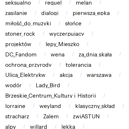
seksualno
requel
melan
zasilanie
dialogi
pierwsza_epka
miłość_do_muzyki
słońce
stoner_rock
wyczerpujący
projektów
lepy_Mieszko
DC_Fandom
wena
za_dnia_skała
ochrona_przyrody
tolerancja
Ulica_Elektrykw
akcja
warszawa
wodór
Lady_Bird
Brzeskie_Centrum_Kultury_i_Historii
lorraine
weyland
klasyczny_skład
stracharz
Zalem
zwiASTUN
alpy
willard
lekka