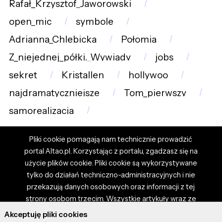
Rafał_Krzysztof_Jaworowski
open_mic
symbole
Adrianna_Chlebicka
Połomia
Z_niejednej_półki._Wywiady
jobs
sekret
Kristallen
hollywoo
najdramatyczniejsze
Tom_pierwszy
samorealizacja
Pliki cookie pomagają nam technicznie prowadzić
portal Altao.pl. Korzystając z portalu, zgadzasz się na
użycie plików cookie. Pliki cookie są wykorzystywane
tylko do działań techniczno-administracyjnych i nie
przekazują danych osobowych oraz informacji z tej
strony osobom trzecim. Wszystkie artykuły wraz ze
zdjęciami i materiałami dostępnymi na portalu są
Akceptuję pliki cookies