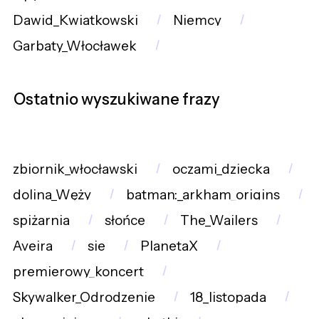
Dawid_Kwiatkowski
Niemcy
Garbaty_Włocławek
Ostatnio wyszukiwane frazy
zbiornik_włocławski
oczami_dziecka
dolina_Węży
batman:_arkham_origins
spiżarnia
słońce
The_Wailers
Aveira
sie
PlanetaX
premierowy_koncert
Skywalker_Odrodzenie
18_listopada