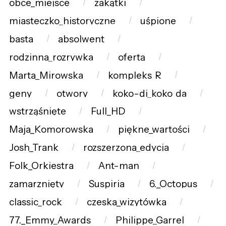
obce_miejsce
zakątki
miasteczko_historyczne
uśpione
basta
absolwent
rodzinna_rozrywka
ofertą
Marta_Mirowska
kompleks_R
geny
otwory
koko-di_koko_da
wstrząśnięte
Full_HD
Maja_Komorowska
piękne_wartości
Josh_Trank
rozszerzona_edycja
Folk_Orkiestra
Ant-man
zamarznięty
Suspiria
6._Octopus
classic_rock
czeska_wizytówka
77._Emmy_Awards
Philippe_Garrel