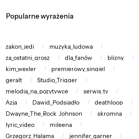
Popularne wyrażenia
zakon_jedi
muzyka_ludowa
za_ostatni_grosz
dla_fanów
blizny
kim_wexler
premierowy_singiel
geralt
Studio_Trigger
melodia_na_pozytywce
serwis_tv
Azja
Dawid_Podsiadło
deathloop
Dwayne_The_Rock_Johnson
skromna
lyric_video
mileena
Grzegorz_Halama
jennifer_garner