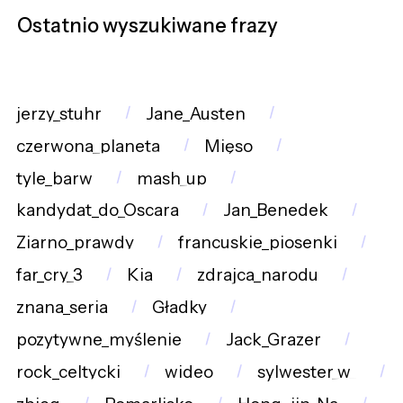
Ostatnio wyszukiwane frazy
jerzy_stuhr
Jane_Austen
czerwona_planeta
Mięso
tyle_barw
mash_up
kandydat_do_Oscara
Jan_Benedek
Ziarno_prawdy
francuskie_piosenki
far_cry_3
Kia
zdrajca_narodu
znana_seria
Gładky
pozytywne_myślenie
Jack_Grazer
rock_celtycki
wideo
sylwester_w_