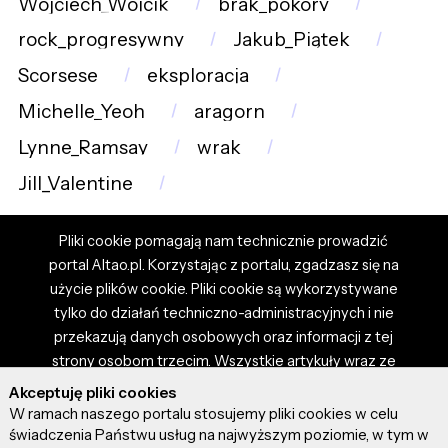
Wojciech_Wójcik
brak_pokory
rock_progresywny
Jakub_Piątek
Scorsese
eksploracja
Michelle_Yeoh
aragorn
Lynne_Ramsay
wrak
Jill_Valentine
Pliki cookie pomagają nam technicznie prowadzić
portal Altao.pl. Korzystając z portalu, zgadzasz się na
użycie plików cookie. Pliki cookie są wykorzystywane
tylko do działań techniczno-administracyjnych i nie
przekazują danych osobowych oraz informacji z tej
strony osobom trzecim. Wszystkie artykuły wraz ze
zdjęciami i materiałami dostępnymi na portalu są
Akceptuję pliki cookies
własnością użytkowników. Administrator i właściciel
W ramach naszego portalu stosujemy pliki cookies w celu
portalu nie ponosi odpowiedzialności za tresci
świadczenia Państwu usług na najwyższym poziomie, w tym w