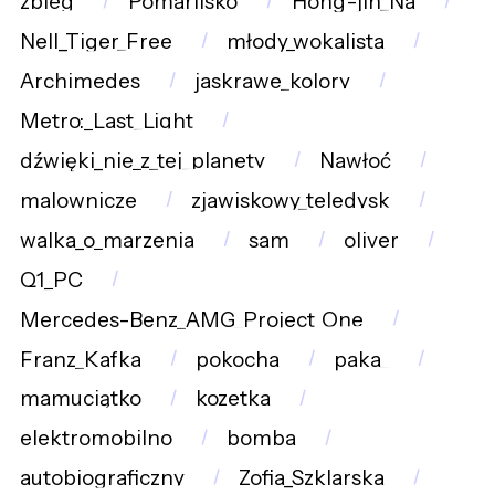
zbieg
Pomarlisko
Hong-jin_Na
Nell_Tiger_Free
młody_wokalista
Archimedes
jaskrawe_kolory
Metro:_Last_Light
dźwięki_nie_z_tej_planety
Nawłoć
malownicze
zjawiskowy_teledysk
walka_o_marzenia
sam
oliver
Q1_PC
Mercedes-Benz_AMG_Project_One
Franz_Kafka
pokocha
paka_
mamuciątko
kozetka
elektromobilno
bomba
autobiograficzny
Zofia_Szklarska