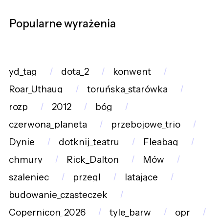
Popularne wyrażenia
yd_tag
dota_2
konwent
Roar_Uthaug
toruńska_starówka
rozp
2012
bóg
czerwona_planeta
przebojowe_trio
Dynie
dotknij_teatru
Fleabag
chmury
Rick_Dalton
Mów
szaleniec
przegl
latające
budowanie_cząsteczek
Copernicon_2026
tyle_barw
opr