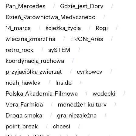
Pan_Mercedes
Gdzie_jest_Dory
Dzień_Ratownictwa_Medycznego
14_marca
ścieżka_życia
Rogi
wieczna_zmarzlina
TRON:_Ares
retro_rock
sySTEM
koordynacja_ruchowa
przyjaciółka_zwierząt
cyrkowcy
noah_hawley
Inside
Polska_Akademia_Filmowa
wodecki
Vera_Farmiga
menedżer_kultury
Droga_smoka
gra_niezależna
point_break
chcesi