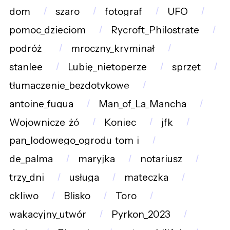
dom
szaro
fotograf
UFO
pomoc_dzieciom
Rycroft_Philostrate
podróż_
mroczny_kryminał
stanlee
Lubię_nietoperze
sprzęt
tłumaczenie_bezdotykowe
antoine_fuqua
Man_of_La_Mancha
Wojownicze_żó
Koniec
jfk
pan_lodowego_ogrodu_tom_i
de_palma
maryjka
notariusz
trzy_dni
usługa
mateczka
ckliwo
Blisko
Toro
wakacyjny_utwór
Pyrkon_2023