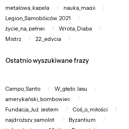
metalowa_kapela
nauka_magii
Legion_Samobójców_2021
życie_na_pełnej
Wrota_Diaba
Mistrz
22._edycja
Ostatnio wyszukiwane frazy
Campo_Santo
W_głębi_lasu
amerykański_bombowiec
Fundacja_Już_jestem
Coś_o_miłości
najdroższy_samolot
Byzantium