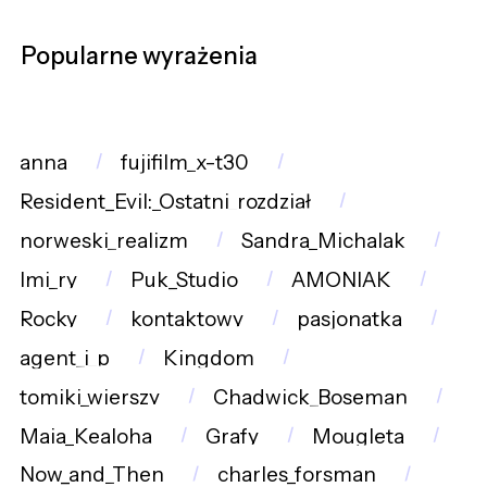
Popularne wyrażenia
anna
fujifilm_x-t30
Resident_Evil:_Ostatni_rozdział
norweski_realizm
Sandra_Michalak
Imi_ry
Puk_Studio
AMONIAK
Rocky
kontaktowy
pasjonatka
agent_i_p
Kingdom
tomiki_wierszy
Chadwick_Boseman
Maia_Kealoha
Grafy
Mougleta
Now_and_Then
charles_forsman