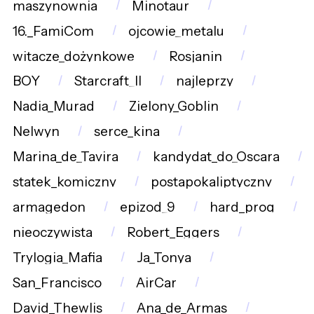
maszynownia
Minotaur
16._FamiCom
ojcowie_metalu
witacze_dożynkowe
Rosjanin
BOY
Starcraft_II
najleprzy
Nadia_Murad
Zielony_Goblin
Nelwyn
serce_kina
Marina_de_Tavira
kandydat_do_Oscara
statek_komiczny
postapokaliptyczny
armagedon
epizod_9
hard_prog
nieoczywista
Robert_Eggers
Trylogia_Mafia
Ja_Tonya
San_Francisco
AirCar
David_Thewlis
Ana_de_Armas