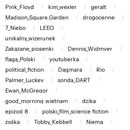
Pink_Floyd
kim_wexler
geralt
Madison_Square_Garden
drogocenne
7_Niebo
LEEO
unikalny_wizerunek
Zakazane_piosenki
Dennis_Widmyer
flaga_Polski
youtuberka
political_fiction
Dagmara
Rio
Palmer_Luckey
sonda_DART
Ewan_McGregor
good_morning_wietnam
dzika
epizod_8
polski_film_science_fiction
zośka
Tobby_Kebbell
Niema