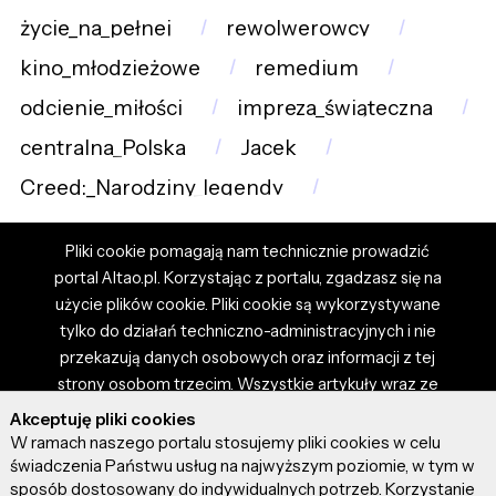
życie_na_pełnej
rewolwerowcy
kino_młodzieżowe
remedium
odcienie_miłości
impreza_świąteczna
centralna_Polska
Jacek
Creed:_Narodziny_legendy
Pliki cookie pomagają nam technicznie prowadzić
portal Altao.pl. Korzystając z portalu, zgadzasz się na
użycie plików cookie. Pliki cookie są wykorzystywane
tylko do działań techniczno-administracyjnych i nie
przekazują danych osobowych oraz informacji z tej
strony osobom trzecim. Wszystkie artykuły wraz ze
zdjęciami i materiałami dostępnymi na portalu są
Akceptuję pliki cookies
własnością użytkowników. Administrator i właściciel
W ramach naszego portalu stosujemy pliki cookies w celu
portalu nie ponosi odpowiedzialności za tresci
świadczenia Państwu usług na najwyższym poziomie, w tym w
sposób dostosowany do indywidualnych potrzeb. Korzystanie
prezentowane przez autorów artykułów. Dodając