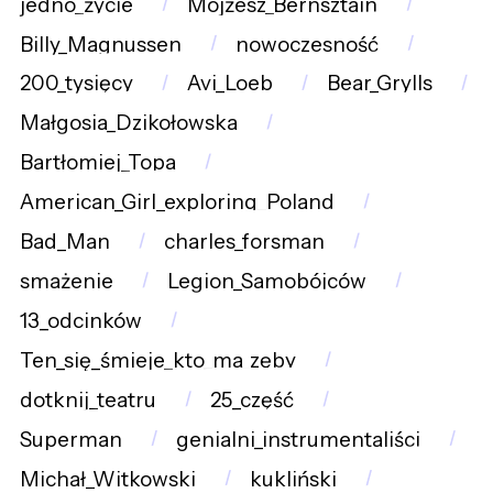
jedno_życie
Mojżesz_Bernsztajn
Billy_Magnussen
nowoczesność
200_tysięcy
Avi_Loeb
Bear_Grylls
Małgosia_Dzikołowska
Bartłomiej_Topa
American_Girl_exploring_Poland
Bad_Man
charles_forsman
smażenie
Legion_Samobójców
13_odcinków
Ten_się_śmieje_kto_ma_zęby
dotknij_teatru
25_część
Superman
genialni_instrumentaliści
Michał_Witkowski
kukliński