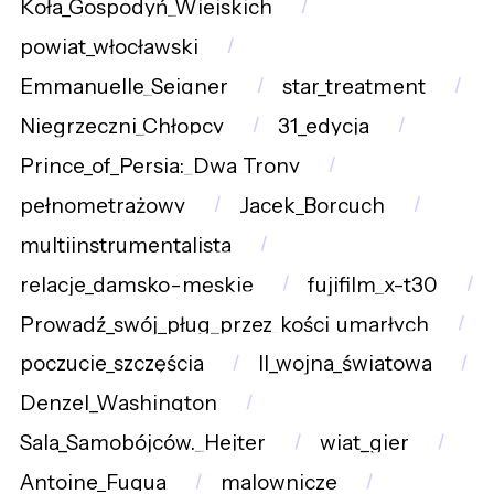
Koła_Gospodyń_Wiejskich
powiat_włocławski
Emmanuelle_Seigner
star_treatment
Niegrzeczni_Chłopcy
31_edycja
Prince_of_Persia:_Dwa_Trony
pełnometrażowy
Jacek_Borcuch
multiinstrumentalista
relacje_damsko-męskie
fujifilm_x-t30
Prowadź_swój_pług_przez_kości_umarłych
poczucie_szczęścia
II_wojna_światowa
Denzel_Washington
Sala_Samobójców._Hejter
wiat_gier
Antoine_Fuqua
malownicze