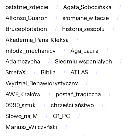
ostatnie_zdjęcie
Agata_Sobocińska
Alfonso_Cuaron
słomiane_witacze
Bruceploitation
historia_zespołu
Akademia_Pana_Kleksa
młodzi_mechanicy
Aga_Laura
Adamczycha
Siedmiu_wspaniałych
StrefaX
Biblia
ATLAS
Wydział_Behawiorystyczny
AWF_Kraków
postać_tragiczna
9999_sztuk
chrześcijaństwo
Słowo_na_M
Q1_PC
Mariusz_Wilczyński