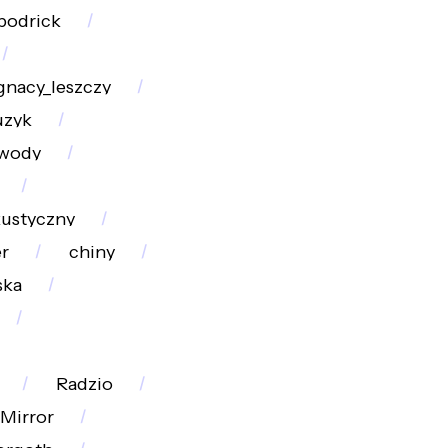
podrick
gnacy_leszczy
uzyk
_wody
kustyczny
r
chiny
ska
Radzio
_Mirror