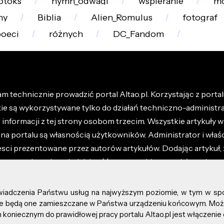
otoks
hymn_odwagi
wspieranie
mo
ny
Biblia
Alien_Romulus
fotograf
oeci
różnych
DC_Fandom
m technicznie prowadzić portal Altao.pl. Korzystając z portalu
kie są wykorzystywane tylko do działań techniczno-administra
nformacji z tej strony osobom trzecim. Wszystkie artykuły wr
na portalu są własnością użytkowników. Administrator i właśc
esci prezentowane przez autorów artykułów. Dodając artykuł, 
z ponosisz odpowiedzialność za wszystkie materiały umieszc
óły dostępne w regulaminie portalu.
świadczenia Państwu usług na najwyższym poziomie, w tym w sp
kie prawa zastrzeżone.
, że będą one zamieszczane w Państwa urządzeniu końcowym. M
koniecznym do prawidłowej pracy portalu Altao.pl jest włączenie 