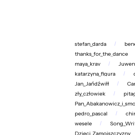
stefan_darda
ben
thanks_for_the_dance
maya_krav
Juwena
katarzyna_figura
Jan_Jańdźwiłł
Ca
zły_człowiek
pita
Pan_Abakanowicz_i_smo
pedro_pascal
chi
wesele
Song_Wri
Dzieci_Zamojszczyzny