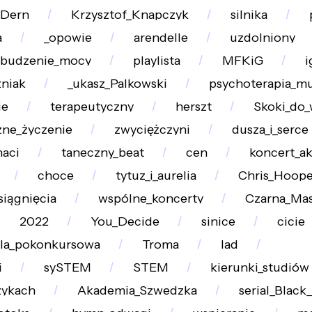
_Dern
Krzysztof_Knapczyk
silnika
a
_opowie
arendelle
uzdolniony
ebudzenie_mocy
playlista
MFKiG
i
niak
_ukasz_Palkowski
psychoterapia_m
ie
terapeutyczny
herszt
Skoki_do
zne_życzenie
zwyciężczyni
dusza_i_serce
naci
taneczny_beat
cen
koncert_a
choce
tytuz_i_aurelia
Chris_Hoope
siągnięcia
wspólne_koncerty
Czarna_Ma
2022
You_Decide
sinice
cicie
la_pokonkursowa
Troma
lad
i
sySTEM
STEM
kierunki_studiów
zykach
Akademia_Szwedzka
serial_Black