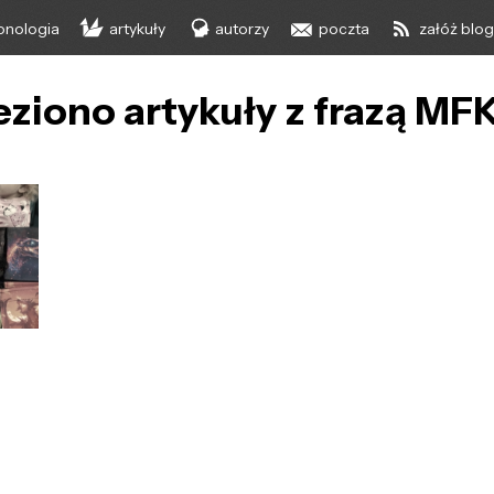
onologia
artykuły
autorzy
poczta
załóż blo
eziono artykuły z frazą MF