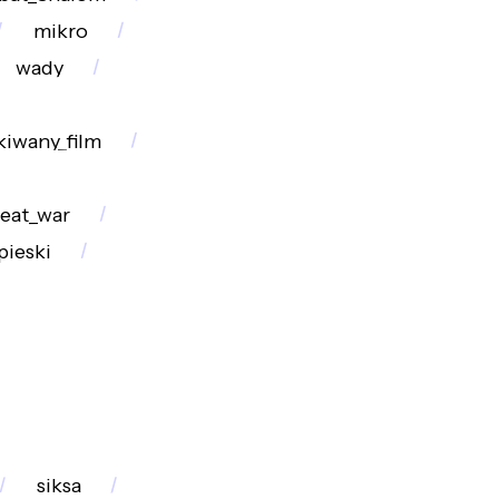
mikro
wady
kiwany_film
eat_war
pieski
siksa