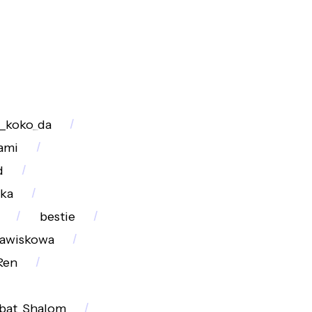
i_koko_da
ami
d
ka
bestie
jawiskowa
Ren
bat_Shalom