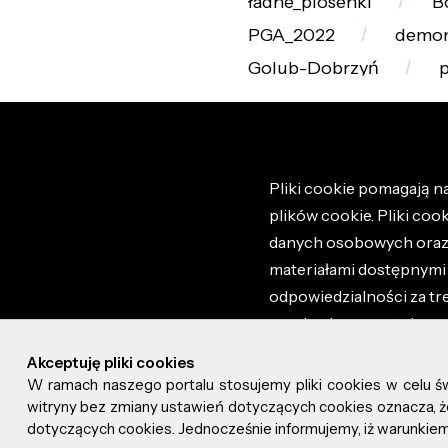
ładne_piosenki
B
PGA_2022
demo
Golub-Dobrzyń
p
Pliki cookie pomagają na
plików cookie. Pliki coo
danych osobowych oraz i
materiałami dostępnymi 
odpowiedzialności za tr
regulaminem portalu ora
stronie altao.pl. Szczeg
Akceptuję pliki cookies
W ramach naszego portalu stosujemy pliki cookies w celu 
© 2026 altao.pl. Wszyst
witryny bez zmiany ustawień dotyczących cookies oznacza
dotyczących cookies. Jednocześnie informujemy, iż warunkiem 
0.049