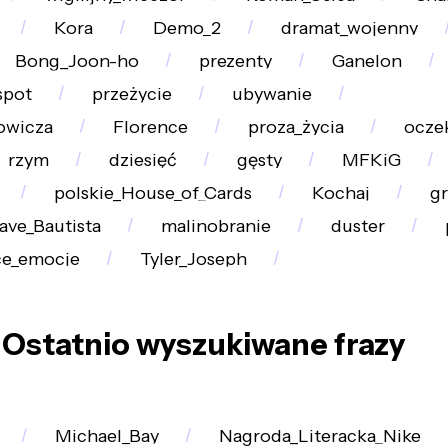
Kora
Demo_2
dramat_wojenny
Bong_Joon-ho
prezenty
Ganelon
spot
przeżycie
ubywanie
owicza
Florence
proza_życia
ocze
rzym
dziesięć
gęsty
MFKiG
polskie_House_of_Cards
Kochaj
gr
ave_Bautista
malinobranie
duster
ce_emocje
Tyler_Joseph
Ostatnio wyszukiwane frazy
Michael_Bay
Nagroda_Literacka_Nike