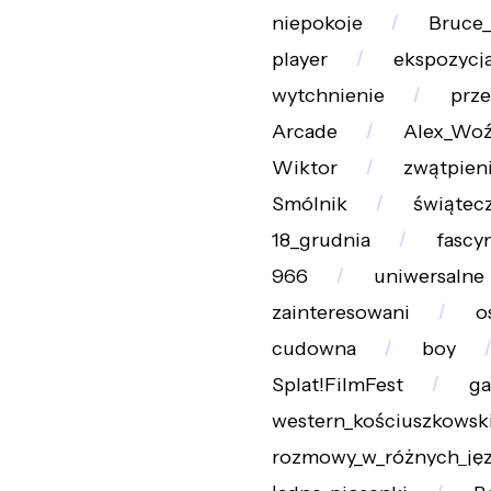
niepokoje
Bruce
player
ekspozycj
wytchnienie
prz
Arcade
Alex_Woź
Wiktor
zwątpien
Smólnik
świątec
18_grudnia
fascy
966
uniwersalne
zainteresowani
o
cudowna
boy
Splat!FilmFest
ga
western_kościuszkowsk
rozmowy_w_różnych_ję