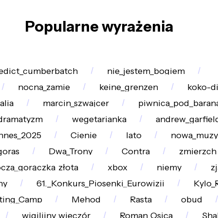
Popularne wyrażenia
edict_cumberbatch
nie_jestem_bogiem
nocna_zamie
keine_grenzen
koko-d
lia
marcin_szwajcer
piwnica_pod_baran
dramatyzm
wegetarianka
andrew_garfiel
nnes_2025
Cienie
lato
nowa_muzy
goras
Dwa_Trony
Contra
zmierzch
cza_gorączka_złota
xbox
niemy
z
ny
61._Konkurs_Piosenki_Eurowizji
Kylo_
ting_Camp
Mehod
Rasta
obud
wigilijny_wieczór
Roman_Osica
Sha