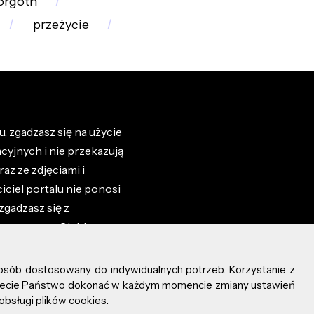
rgoth
przeżycie
, zgadzasz się na użycie
cyjnych i nie przekazują
az ze zdjęciami i
iciel portalu nie ponosi
zgadzasz się z
zone przez Ciebie na
osób dostosowany do indywidualnych potrzeb. Korzystanie z
ożecie Państwo dokonać w każdym momencie zmiany ustawień
obsługi plików cookies.