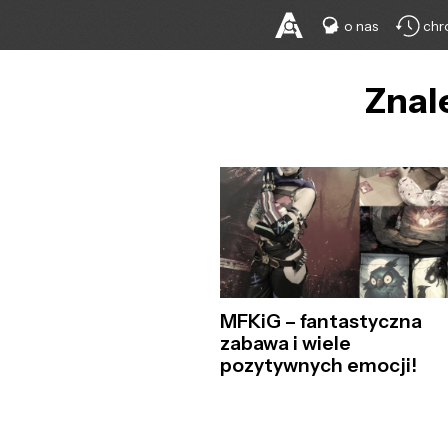
o nas
chr
Znal
MFKiG – fantastyczna
zabawa i wiele
pozytywnych emocji!