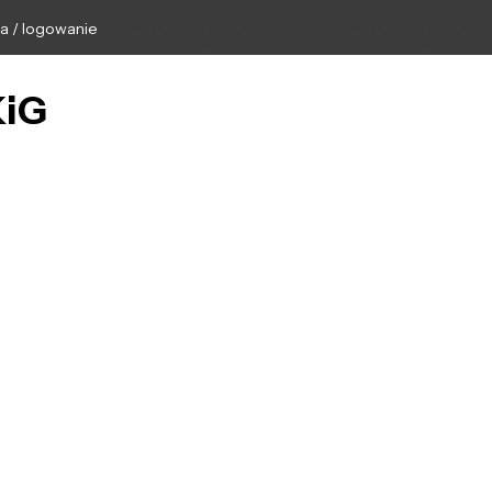
ga / logowanie
KiG