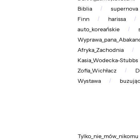
Biblia
supernova
Finn
harissa
auto_koreańskie
Wyprawa_pana_Abakan
Afryka_Zachodnia
Kasia_Wodecka-Stubbs
Zofia_Wichłacz
D
Wystawa
buzują
Tylko_nie_mów_nikomu