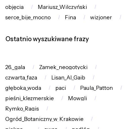
objęcia
Mariusz_Wilczyński
serce_bije_mocno
Fina
wizjoner
Ostatnio wyszukiwane frazy
26._gala
Zamek_neogotycki
czwarta_faza
Lisan_Al_Gaib
głęboka_woda
paci
Paula_Patton
pieśni_klezmerskie
Mowgli
Rymko_Ragis
Ogród_Botaniczny_w_Krakowie