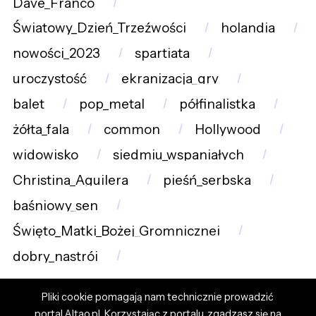
Dave_Franco
Światowy_Dzień_Trzeźwości
holandia
nowości_2023
spartiata
uroczystość
ekranizacja_gry
balet
pop_metal
półfinalistka
żółta_fala
common
Hollywood
widowisko
siedmiu_wspaniałych
Christina_Aguilera
pieśń_serbska
baśniowy_sen
Święto_Matki_Bożej_Gromnicznej
dobry_nastrój
Pliki cookie pomagają nam technicznie prowadzić
portal Altao.pl. Korzystając z portalu, zgadzasz się na