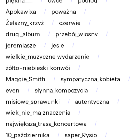
piękna___
owce
podłóg
Apokawixa
poważna
Żelazny_krzyż
czerwie
drugi_album
przebój_wiosny
jeremiasze
jesie
wielkie_muzyczne_wydarzenie
żółto-niebieski_konwój
Maggie_Smith
sympatyczna_kobieta
even
słynna_kompozycja
misiowe_sprawunki
autentyczna
wiek_nie_ma_znaczenia
największa_trasa_koncertowa
10_października
saper_Rysio