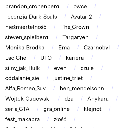
brandon_cronenberg
owce
recenzja_Dark_Souls
Avatar_2
nieśmiertelność
The_Crown
steven_spielberg
Targaryen
Monika_Brodka
Ema
Czarnobyl
Lao_Che
UFO
kariera
silny_jak_Hulk
even
czuję
oddalanie_się
justine_triet
Alfa_Romeo_Suv
ben_mendelsohn
Wojtek_Cugowski
dza
Anykara
seria_GTA
gra_online
klejnot
fest_makabra
złość