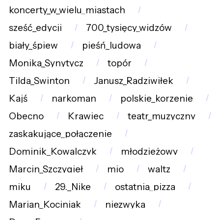
koncerty_w_wielu_miastach
sześć_edycji
700_tysięcy_widzów
biały_śpiew
pieśń_ludowa
Monika_Synytycz
topór
Tilda_Swinton
Janusz_Radziwiłek
Kajś
narkoman
polskie_korzenie
Obecno
Krawiec
teatr_muzyczny
zaskakujące_połączenie
Dominik_Kowalczyk
młodzieżowy
Marcin_Szczygieł
mio
waltz
miku
29._Nike
ostatnia_pizza
Marian_Kociniak
niezwyka