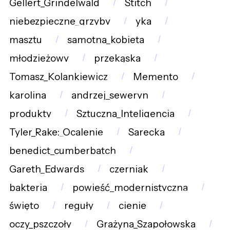
Gellert_Grindelwald
Stitch
niebezpieczne_grzyby
yka
masztu
samotna_kobieta
młodzieżowy
przekąska
Tomasz_Kolankiewicz
Memento
karolina
andrzej_seweryn
produkty
Sztuczna_Inteligencja
Tyler_Rake:_Ocalenie
Sarecka
benedict_cumberbatch
Gareth_Edwards
czerniak
bakteria
powieść_modernistyczna
święto
reguły
cienie
oczy_pszczoły
Grażyna_Szapołowska