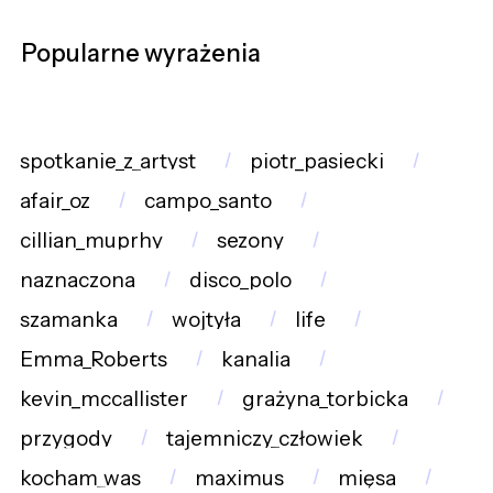
Popularne wyrażenia
spotkanie_z_artyst
piotr_pasiecki
afair_oz
campo_santo
cillian_muprhy
sezony
naznaczona
disco_polo
szamanka
wojtyła
life
Emma_Roberts
kanalia
kevin_mccallister
grażyna_torbicka
przygody
tajemniczy_człowiek
kocham_was
maximus
mięsa