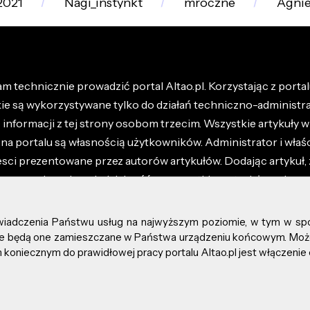
2021
Nagi_instynkt
mroczne
Agnie
m technicznie prowadzić portal Altao.pl. Korzystając z portalu
kie są wykorzystywane tylko do działań techniczno-administra
nformacji z tej strony osobom trzecim. Wszystkie artykuły wr
na portalu są własnością użytkowników. Administrator i właśc
esci prezentowane przez autorów artykułów. Dodając artykuł, 
z ponosisz odpowiedzialność za wszystkie materiały umieszc
óły dostępne w regulaminie portalu.
świadczenia Państwu usług na najwyższym poziomie, w tym w sp
kie prawa zastrzeżone.
, że będą one zamieszczane w Państwa urządzeniu końcowym. M
koniecznym do prawidłowej pracy portalu Altao.pl jest włączenie 