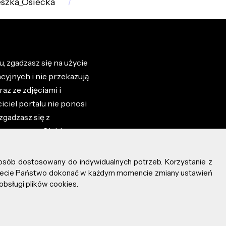
szka_Osiecka
, zgadzasz się na użycie
cyjnych i nie przekazują
az ze zdjęciami i
iciel portalu nie ponosi
zgadzasz się z
zone przez Ciebie na
osób dostosowany do indywidualnych potrzeb. Korzystanie z
ożecie Państwo dokonać w każdym momencie zmiany ustawień
obsługi plików cookies.