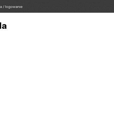
ga / logowanie
la