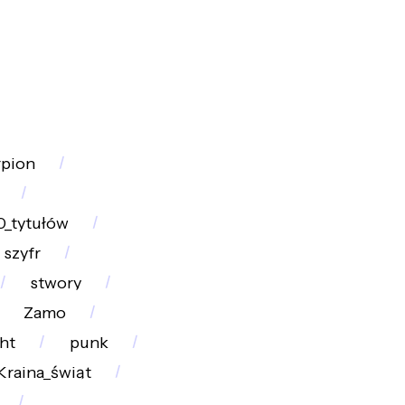
rpion
0_tytułów
szyfr
stwory
Zamo
ht
punk
Kraina_świąt