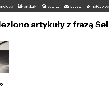
onologia
artykuły
autorzy
poczta
załóż blo
eziono artykuły z frazą Sei
to