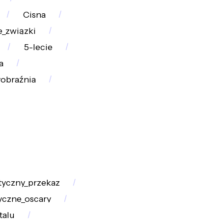
Cisna
_związki
5-lecie
a
obraźnia
yczny_przekaz
czne_oscary
talu