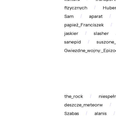
fizycznych
Huber
Sam
aparat
papież_Franciszek
jaskier
slasher
sanepid
suszone_
Gwiezdne_wojny:_Epizod
the_rock
niespeł
deszcze_meteorw
Szabas
alanis