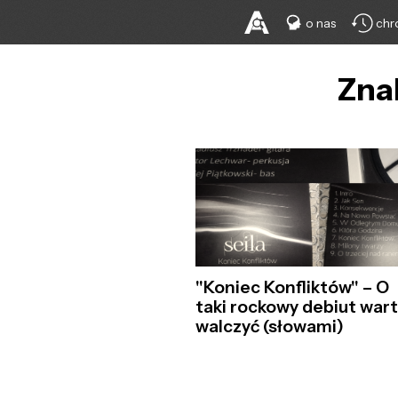
o nas
chr
Znal
"Koniec Konfliktów" – O
taki rockowy debiut war
walczyć (słowami)