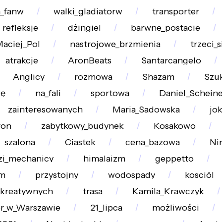
a_fanw
walki_gladiatorw
transporter
refleksje
dżingiel
barwne_postacie
aciej_Pol
nastrojowe_brzmienia
trzeci_s
atrakcje
AronBeats
Santarcangelo
Anglicy
rozmowa
Shazam
Szu
ię
na_fali
sportowa
Daniel_Scheine
zainteresowanych
Maria_Sadowska
jo
ron
zabytkowy_budynek
Kosakowo
szalona
Ciastek
cena_bazowa
Ni
zi_mechanicy
himalaizm
geppetto
lm
przystojny
wodospady
kosciól
_kreatywnych
trasa
Kamila_Krawczyk
er_w_Warszawie
21_lipca
możliwości