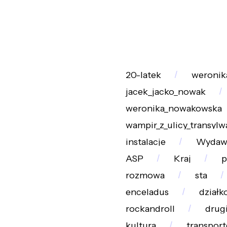
20-latek
weronik
jacek_jacko_nowak
weronika_nowakowska
wampir_z_ulicy_transylw
instalacje
Wydawn
ASP
Kraj
p
rozmowa
sta
enceladus
działk
rockandroll
drug
kultura
transport