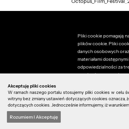
Octopus_Film_Festival_
Pliki cookie pomagają na
plików cookie. Pliki coo
danych osobowych oraz i
materiałami dostępnymi 
odpowiedzialności za tr
regulaminem portalu ora
stronie altao.pl. Szczeg
Akceptuję pliki cookies
W ramach naszego portalu stosujemy pliki cookies w celu 
© 2026 altao.pl. Wszyst
witryny bez zmiany ustawień dotyczących cookies oznacza
dotyczących cookies. Jednocześnie informujemy, iż warunkiem 
0.076
Rozumiem I Akceptuję