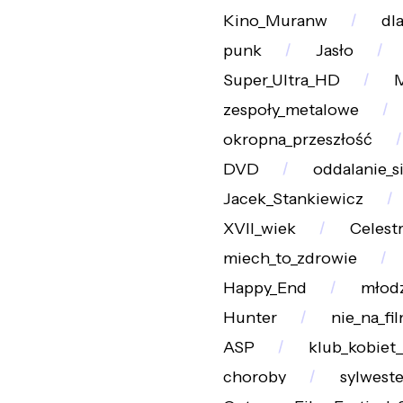
Kino_Muranw
dl
punk
Jasło
Super_Ultra_HD
M
zespoły_metalowe
okropna_przeszłość
DVD
oddalanie_s
Jacek_Stankiewicz
XVII_wiek
Celest
miech_to_zdrowie
Happy_End
młod
Hunter
nie_na_fi
ASP
klub_kobiet
choroby
sylwest