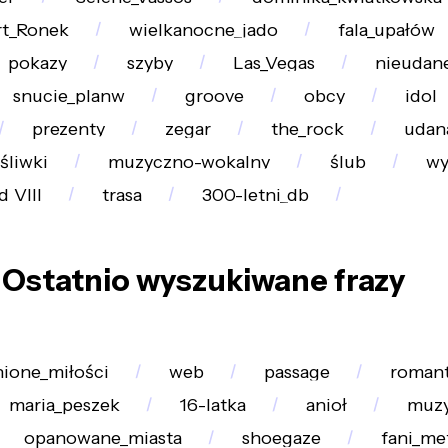
t_Ronek
wielkanocne_jado
fala_upałów
pokazy
szyby
Las_Vegas
nieudane
snucie_planw
groove
obcy
idol
prezenty
zegar
the_rock
udan
śliwki
muzyczno-wokalny
ślub
wy
_VIII
trasa
300-letni_db
Ostatnio wyszukiwane frazy
nione_miłości
web
passage
romant
maria_peszek
16-latka
anioł
muzy
opanowane_miasta
shoegaze
fani_me