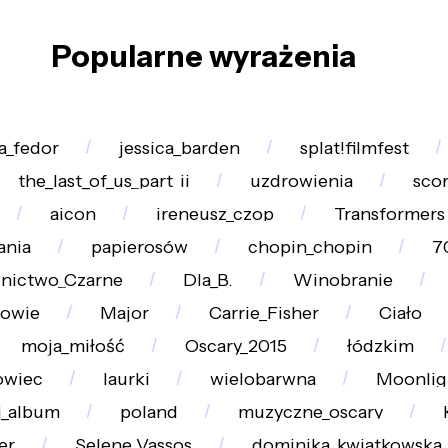
Popularne wyrażenia
a_fedor
jessica_barden
splat!filmfest
the_last_of_us_part_ii
uzdrowienia
sco
aicon
ireneusz_czop
Transformers
ania
papierosów
chopin_chopin
7
ictwo_Czarne
Dla_B.
Winobranie
owie
Major
Carrie_Fisher
Ciało
moja_miłość
Oscary_2015
łódzkim
owiec
laurki
wielobarwna
Moonlig
i_album
poland
muzyczne_oscary
er
Selene_Vassos
dominika_kwiatkowska