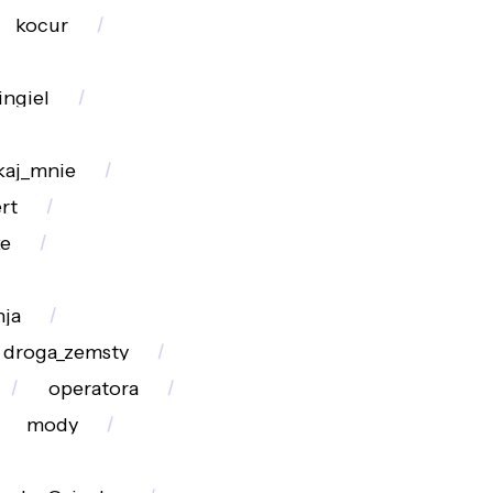
kocur
ingiel
kaj_mnie
rt
ke
nja
droga_zemsty
operatora
mody