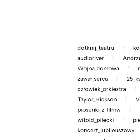
dotknij_teatru
ko
audioriver
Andrz
Wojna_domowa
zawał_serca
25_k
człowiek_orkiestra
Taylor_Hickson
V
piosenki_z_filmw
witold_pilecki
pi
koncert_jubileuszowy