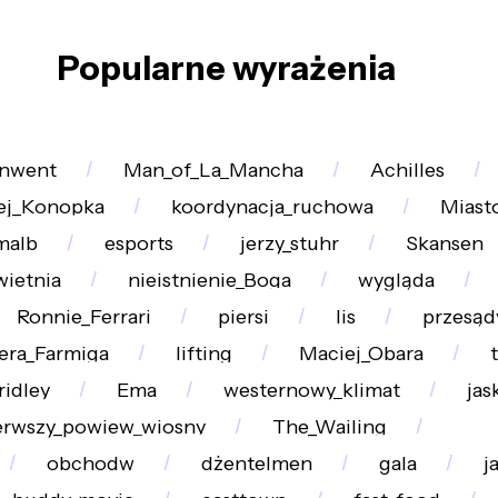
Popularne wyrażenia
nwent
Man_of_La_Mancha
Achilles
ej_Konopka
koordynacja_ruchowa
Miast
malb
esports
jerzy_stuhr
Skansen
wietnia
nieistnienie_Boga
wygląda
Ronnie_Ferrari
piersi
lis
przesąd
era_Farmiga
lifting
Maciej_Obara
ridley
Ema
westernowy_klimat
jas
erwszy_powiew_wiosny
The_Wailing
obchodw
dżentelmen
gala
j