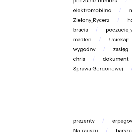
poczucie_humoru
elektromobilno
m
Zielony_Rycerz
h
bracia
poczucie_
madlen
Uciekaj!
wygodny
zasięg
chris
dokument
Sprawa_Gorgonowej
prezenty
erpego
Na_rauszu
barszc