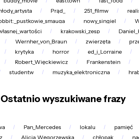
buddy_movie
easttown
fast_food
łody_artysta
Prąd_
251_filmw
real
obbit:_pustkowie_smauga
nowy_singiel
W
własnej_wartości
krakowski_zesp
Daniel_
Wernher_von_Braun
zwierzęta
prz
krytyka
horror
ed_i_Lorraine
Robert_Więckiewicz
Frankenstein
studentw
muzyka_elektroniczna
hra
Ostatnio wyszukiwane frazy
wa
Pan_Mercedes
lokalu
pamięć
z
Alicja_Węgorzewska
chłopak
na