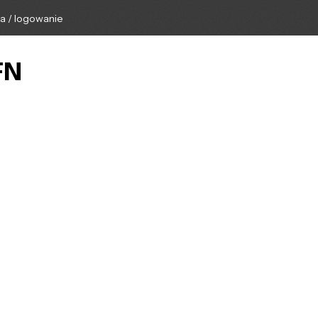
ga / logowanie
FN