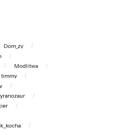
Dom_zy
o
Modlitwa
timmy
y
tyranozaur
kier
ak_kocha