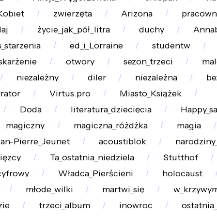
Kobiet
zwierzęta
Arizona
pracown
aj
życie_jak_pół_litra
duchy
Annab
_starzenia
ed_i_Lorraine
studentw
skarżenie
otwory
sezon_trzeci
mal
niezależny
diler
niezależna
be
rator
Virtus.pro
Miasto_Książek
Doda
literatura_dziecięcia
Happy_s
magiczny
magiczna_różdżka
magia
an-Pierre_Jeunet
acoustiblok
narodziny
ięzcy
Ta_ostatnia_niedziela
Stutthof
cyfrowy
Władca_Pierścieni
holocaust
młode_wilki
martwi_się
w_krzywym
zie
trzeci_album
inowroc
ostatnia