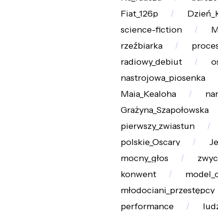
Fiat_126p
Dzień_
science-fiction
M
rzeźbiarka
proces
radiowy_debiut
o
nastrojowa_piosenka
Maia_Kealoha
nar
Grażyna_Szapołowska
pierwszy_zwiastun
polskie_Oscary
Je
mocny_głos
zwyc
konwent
model_
młodociani_przestępcy
performance
lud