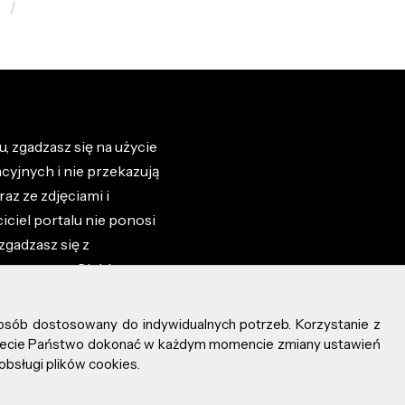
, zgadzasz się na użycie
cyjnych i nie przekazują
az ze zdjęciami i
iciel portalu nie ponosi
zgadzasz się z
zone przez Ciebie na
osób dostosowany do indywidualnych potrzeb. Korzystanie z
ożecie Państwo dokonać w każdym momencie zmiany ustawień
obsługi plików cookies.