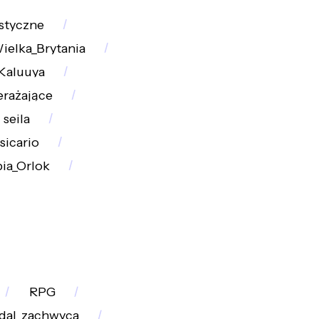
istyczne
ielka_Brytania
Kaluuya
erażające
seila
sicario
bia_Orlok
RPG
dal_zachwyca