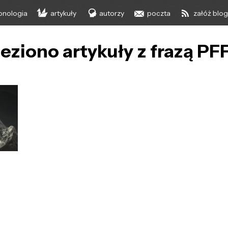
onologia
artykuły
autorzy
poczta
załóż blo
eziono artykuły z frazą PF