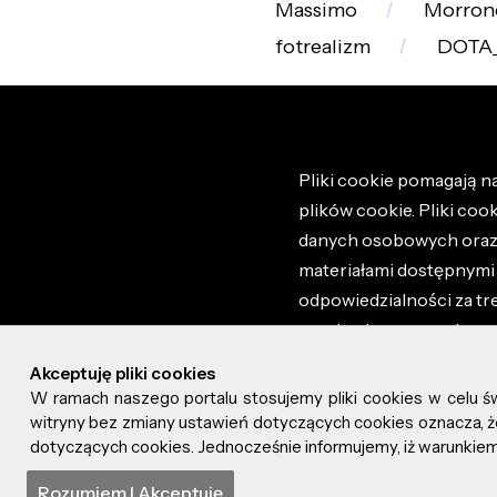
Massimo
Morron
fotrealizm
DOTA
Pliki cookie pomagają na
plików cookie. Pliki coo
danych osobowych oraz i
materiałami dostępnymi 
odpowiedzialności za tr
regulaminem portalu ora
stronie altao.pl. Szczeg
Akceptuję pliki cookies
W ramach naszego portalu stosujemy pliki cookies w celu 
© 2026 altao.pl. Wszyst
witryny bez zmiany ustawień dotyczących cookies oznacza
dotyczących cookies. Jednocześnie informujemy, iż warunkiem 
0.066
Rozumiem I Akceptuję