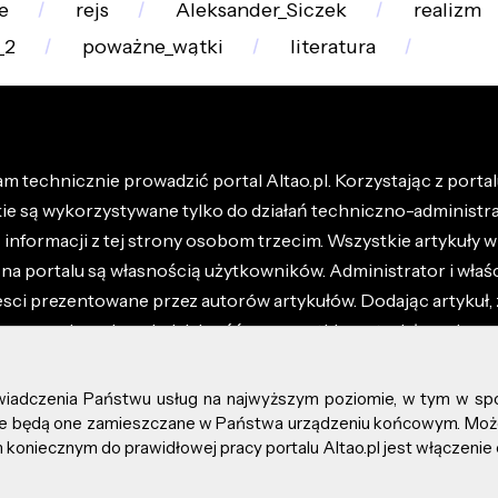
e
rejs
Aleksander_Siczek
realizm
_2
poważne_wątki
literatura
m technicznie prowadzić portal Altao.pl. Korzystając z portalu
kie są wykorzystywane tylko do działań techniczno-administra
nformacji z tej strony osobom trzecim. Wszystkie artykuły wr
na portalu są własnością użytkowników. Administrator i właśc
esci prezentowane przez autorów artykułów. Dodając artykuł, 
z ponosisz odpowiedzialność za wszystkie materiały umieszc
óły dostępne w regulaminie portalu.
świadczenia Państwu usług na najwyższym poziomie, w tym w sp
kie prawa zastrzeżone.
, że będą one zamieszczane w Państwa urządzeniu końcowym. M
koniecznym do prawidłowej pracy portalu Altao.pl jest włączenie 