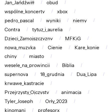
Jan_Jańdźwiłł
obud
wspólne_koncerty
xbox
pedro_pascal
wyniki
niemy
Contra
tytuz_i_aurelia
Dzieci_Zamojszczyzny
MFKiG
nowa_muzyka
Cienie
Kare_konie
chiny
miasto
wesele_na_prowincji
Biblia
supernova
18_grudnia
Dua_Lipa
krwawe_kastracje
Przejrzysty_Ojczysty
animacja
Tyler_Joseph
Orły_2023
kinomani
profesorx