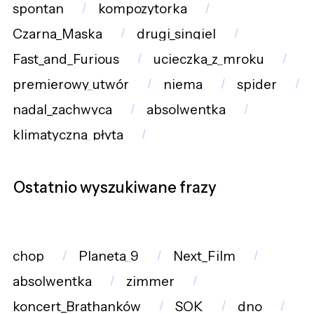
spontan
kompozytorka
Czarna_Maska
drugi_singiel
Fast_and_Furious
ucieczka_z_mroku
premierowy_utwór
niema
spider
nadal_zachwyca
absolwentka
klimatyczna_płyta
Ostatnio wyszukiwane frazy
chop
Planeta_9
Next_Film
absolwentka
zimmer
koncert_Brathanków
SOK
dno