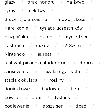
głazy
brak_honoru
na_żywo
rymy
niełatwy
drużyna_pierścienia
nowa_jakość
Kare_konie
tysiące_uczestników
hiszpańska
ekran
mycie_liści
następca
małpy
1-2-Switch
Nintendo
laureat
festiwal_piosenki_studenckiej
dobro
sansewieria
niezależny_artysta
stacja_dokująca
rośliny
doniczkowe
budowa
tlen
powrót
dom
dystans
podlewanie
lepszy_sen
dbać