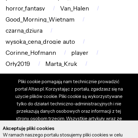
horror_fantasy
Van_Halen
Good_Morning_Wietnam
czarna_dziura
wysoka_cena_drogie_auto
Corinne_Hofmann
player
Orły2019
Marta_Kruk
Pliki cookie pomagają nam technicznie prowadzić
portal Altao.pl. Korzystając z portalu, zgadzasz się na
użycie plików cookie. Pliki cookie są wykorzystywane
tylko do działań techniczno-administracyjnych i nie
przekazują danych osobowych oraz informacji z tej
strony osobom trzecim. Wszystkie artykuły wraz ze
zdjęciami i materiałami dostępnymi na portalu są
Akceptuję pliki cookies
własnością użytkowników. Administrator i właściciel
W ramach naszego portalu stosujemy pliki cookies w celu