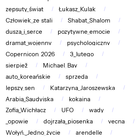
zepsuty_świat
Łukasz_Kulak
Człowiek_ze_stali
Shabat_Shalom
dusza_i_serce
pozytywne_emocje
dramat_wojenny
psychologiczny
Copernicon_2026
3_lutego
sierpiež
Michael_Bay
auto_koreańskie
sprzeda
lepszy_sen
Katarzyna_Jaroszewska
Arabia_Saudyjska
kokaina
Zofia_Wichłacz
UFO
wady
_opowie
dojrzała_piosenka
vecna
Wołyń._Jedno_życie
arendelle