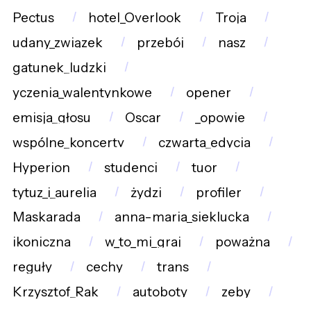
Pectus
hotel_Overlook
Troja
udany_związek
przebój
nasz
gatunek_ludzki
yczenia_walentynkowe
opener
emisja_głosu
Oscar
_opowie
wspólne_koncerty
czwarta_edycja
Hyperion
studenci
tuor
tytuz_i_aurelia
żydzi
profiler
Maskarada
anna-maria_sieklucka
ikoniczna
w_to_mi_graj
poważna
reguły
cechy
trans
Krzysztof_Rak
autoboty
zeby