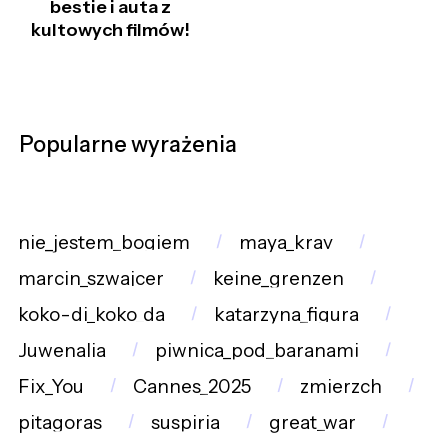
bestie i auta z
kultowych filmów!
Popularne wyrażenia
nie_jestem_bogiem
maya_krav
marcin_szwajcer
keine_grenzen
koko-di_koko_da
katarzyna_figura
Juwenalia
piwnica_pod_baranami
Fix_You
Cannes_2025
zmierzch
pitagoras
suspiria
great_war