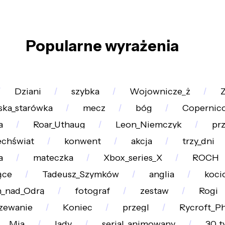
Popularne wyrażenia
Dziani
szybka
Wojownicze_ż
Z
ska_starówka
mecz
bóg
Copernic
a
Roar_Uthaug
Leon_Niemczyk
pr
echświat
konwent
akcja
trzy_dni
a
mateczka
Xbox_series_X
ROCH
ące
Tadeusz_Szymków
anglia
koci
n_nad_Odrą
fotograf
zestaw
Rogi
zewanie
Koniec
przegl
Rycroft_Ph
Mia
lady
serial_animowany
30_t