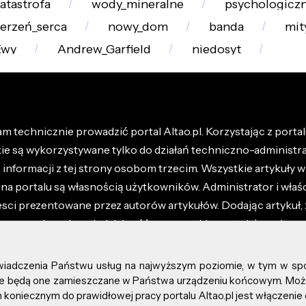
atastrofa
wody_mineralne
psychologicz
erzeń_serca
nowy_dom
banda
mit
Ewy
Andrew_Garfield
niedosyt
m technicznie prowadzić portal Altao.pl. Korzystając z portalu
kie są wykorzystywane tylko do działań techniczno-administra
nformacji z tej strony osobom trzecim. Wszystkie artykuły wr
na portalu są własnością użytkowników. Administrator i właśc
esci prezentowane przez autorów artykułów. Dodając artykuł, 
z ponosisz odpowiedzialność za wszystkie materiały umieszc
óły dostępne w regulaminie portalu.
świadczenia Państwu usług na najwyższym poziomie, w tym w sp
kie prawa zastrzeżone.
, że będą one zamieszczane w Państwa urządzeniu końcowym. M
koniecznym do prawidłowej pracy portalu Altao.pl jest włączenie 