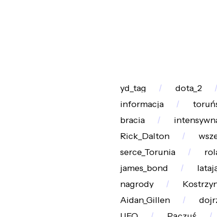
yd_tag
dota_2
informacja
toruń
bracia
intensywn
Rick_Dalton
wsz
serce_Torunia
rol
james_bond
lataj
nagrody
Kostrzy
Aidan_Gillen
dojr
UFO
Pączuś