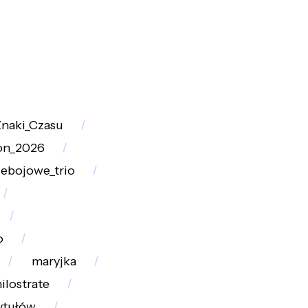
naki_Czasu
on_2026
zebojowe_trio
o
maryjka
ilostrate
ytułów