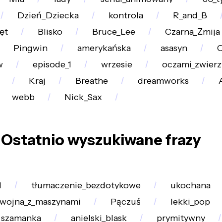
Dzień_Dziecka
kontrola
R_and_B
ęt
Blisko
Bruce_Lee
Czarna_Żmija
Pingwin
amerykańska
asasyn
O
w
episode_1
wrzesie
oczami_zwierz
Kraj
Breathe
dreamworks
webb
Nick_Sax
Ostatnio wyszukiwane frazy
l
tłumaczenie_bezdotykowe
ukochana
wojna_z_maszynami
Pączuś
lekki_pop
szamanka
anielski_blask
prymitywny