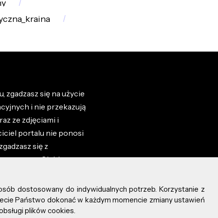
ny
yczna_kraina
, zgadzasz się na użycie
cyjnych i nie przekazują
az ze zdjęciami i
iciel portalu nie ponosi
zgadzasz się z
zone przez Ciebie na
osób dostosowany do indywidualnych potrzeb. Korzystanie z
ożecie Państwo dokonać w każdym momencie zmiany ustawień
obsługi plików cookies.