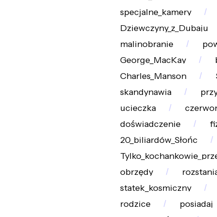
specjalne_kamery
Dziewczyny_z_Dubaju
malinobranie
pow
George_MacKay
Charles_Manson
skandynawia
prz
ucieczka
czerwon
doświadczenie
f
20_biliardów_Słońc
Tylko_kochankowie_prz
obrzędy
rozstani
statek_kosmiczny
rodzice
posiadaj