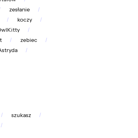
zesłanie
koczy
wlKitty
t
zebiec
Astryda
szukasz