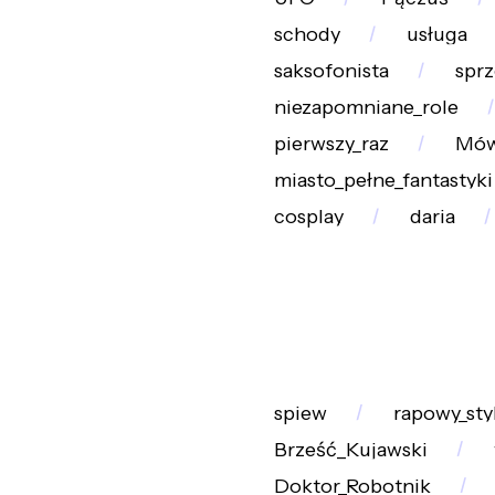
schody
usługa
saksofonista
sprz
niezapomniane_role
pierwszy_raz
Mó
miasto_pełne_fantastyki
cosplay
daria
spiew
rapowy_sty
Brześć_Kujawski
Doktor_Robotnik