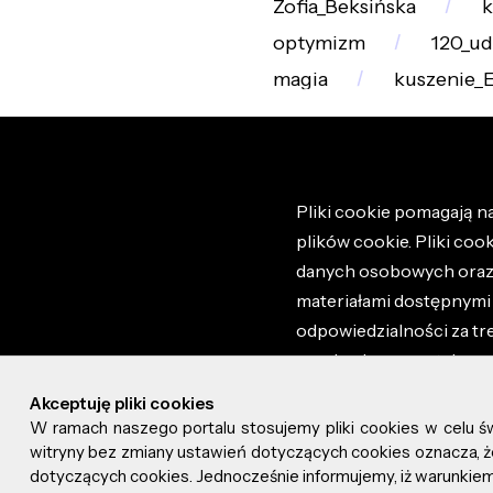
Zofia_Beksińska
k
optymizm
120_ud
magia
kuszenie_
Pliki cookie pomagają na
plików cookie. Pliki coo
danych osobowych oraz i
materiałami dostępnymi 
odpowiedzialności za tr
regulaminem portalu ora
stronie altao.pl. Szczeg
Akceptuję pliki cookies
W ramach naszego portalu stosujemy pliki cookies w celu 
© 2026 altao.pl. Wszyst
witryny bez zmiany ustawień dotyczących cookies oznacza
dotyczących cookies. Jednocześnie informujemy, iż warunkiem 
0.045