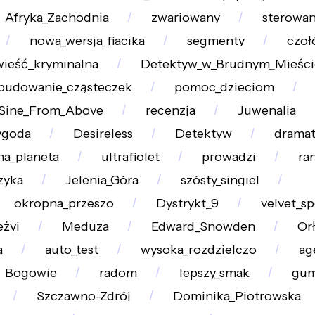
Afryka_Zachodnia
zwariowany
sterowan
nowa_wersja_fiacika
segmenty
czoł
ieść_kryminalna
Detektyw_w_Brudnym_Mieści
budowanie_cząsteczek
pomoc_dzieciom
Sine_From_Above
recenzja
Juwenalia
ygoda
Desireless
Detektyw
drama
a_planeta
ultrafiolet
prowadzi
ra
izyka
Jelenia_Góra
szósty_singiel
okropna_przeszo
Dystrykt_9
velvet_s
eżyj
Meduza
Edward_Snowden
Or
a
auto_test
wysoka_rozdzielczo
ag
Bogowie
radom
lepszy_smak
gum
Szczawno-Zdrój
Dominika_Piotrowska