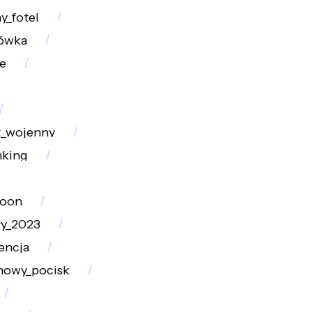
y_fotel
ówka
e
t_wojenny
nking
poon
ły_2023
encja
owy_pocisk