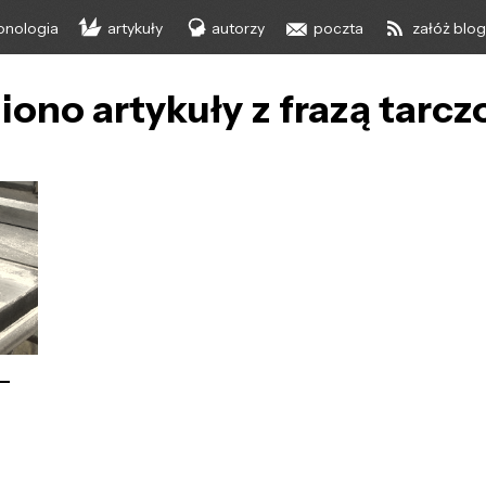
onologia
artykuły
autorzy
poczta
załóż blo
iono artykuły z frazą tarc
 –