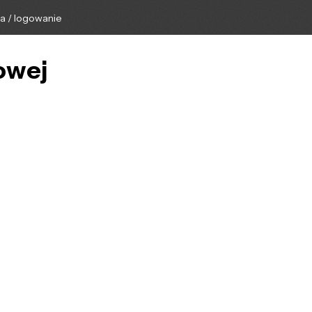
ga / logowanie
zowej