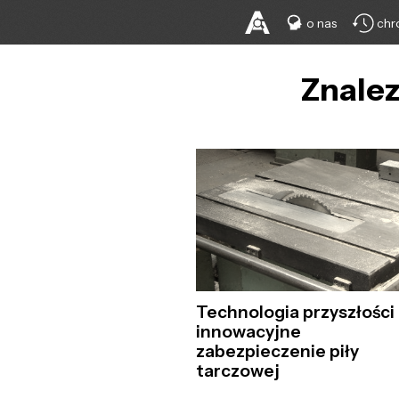
o nas
chr
Znalez
Technologia przyszłości
innowacyjne
zabezpieczenie piły
tarczowej