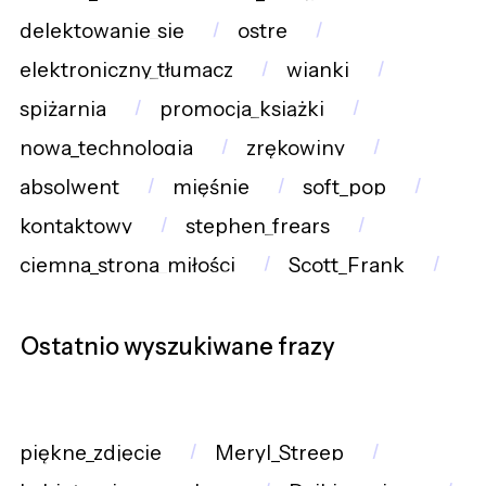
delektowanie_się
ostre
elektroniczny_tłumacz
wianki
spiżarnia
promocja_książki
nowa_technologia
zrękowiny
absolwent
mięśnie
soft_pop
kontaktowy
stephen_frears
ciemna_strona_miłości
Scott_Frank
Ostatnio wyszukiwane frazy
piękne_zdjęcie
Meryl_Streep