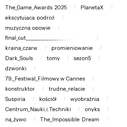
The_Game_Awards_2025
PlanetaX
ekscytująca_podroż
muzyczna_opowie
final_cut_________________________
kraina_czarw
promieniowanie
Dark_Souls
tomy
sezon5
dzwonki
79._Festiwal_Filmowy_w_Cannes
konstruktor
trudne_relacje
Suspiria
kościół
wyobraźnia
Centrum_Nauki_i_Techniki
onyks
na_żywo
The_Impossible_Dream