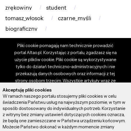
zrękowiny
student
tomasz_włosok
czarne_myśli
biograficzny
Pliki cookie pomagają nam technicznie prowadzić
portal Altao.pl. Korzystając z portalu, zgadzasz się na
użycie plików cookie. Pliki cookie są wykorzystywane
tylko do działań techniczno-administracyjnych i nie
przekazują danych osobowych oraz informacji z tej
strony osobom trzecim. Wszystkie artykuły wraz ze
zdjęciami i materiałami dostępnymi na portalu są
Akceptuję pliki cookies
własnością użytkowników. Administrator i właściciel
W ramach naszego portalu stosujemy pliki cookies w celu
portalu nie ponosi odpowiedzialności za tresci
świadczenia Państwu usług na najwyższym poziomie, w tym w
sposób dostosowany do indywidualnych potrzeb. Korzystanie
prezentowane przez autorów artykułów. Dodając
z witryny bez zmiany ustawień dotyczących cookies oznacza,
artykuł, zgadzasz się z regulaminem portalu oraz
że będą one zamieszczane w Państwa urządzeniu końcowym.
ponosisz odpowiedzialność za wszystkie materiały
Możecie Państwo dokonać w każdym momencie zmiany
umieszczone przez Ciebie na stronie altao.pl.