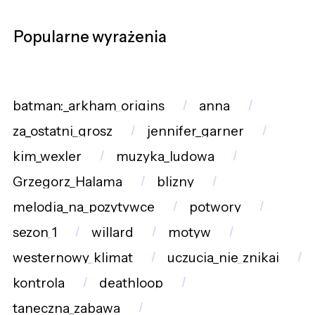
Popularne wyrażenia
batman:_arkham_origins
anna
za_ostatni_grosz
jennifer_garner
kim_wexler
muzyka_ludowa
Grzegorz_Halama
blizny
melodia_na_pozytywce
potwory
sezon_1
willard
motyw
westernowy_klimat
uczucia_nie_znikaj
kontrola
deathloop
taneczna_zabawa