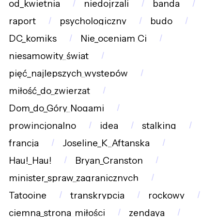
od_kwietnia
niedojrzali
banda
raport
psychologiczny
budo
DC_komiks
Nie_oceniam_Ci
niesamowity_świat
pięć_najlepszych_występów
miłość_do_zwierząt
Dom_do_Góry_Nogami
prowincjonalno
idea
stalking
francja
Joseline_K_Aftanska
Hau!_Hau!
Bryan_Cranston
minister_spraw_zagranicznych
Tatooine
transkrypcja
rockowy
ciemna_strona_miłości
zendaya