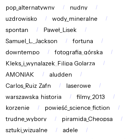
pop_alternatywny
nudny
uzdrowisko
wody_mineralne
spontan
Paweł_Lisek
Samuel_L._Jackson
fortuna
downtempo
fotografia_górska
Kleks_i_wynalazek_Filipa_Golarza
AMONIAK
aludden
Carlos_Ruiz_Zafn
laserowe
warszawska_historia
filmy_2013
korzenie
powieść_science_fiction
trudne_wybory
piramida_Cheopsa
sztuki_wizualne
adele