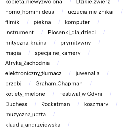
kobieta_niewyzwolona
Dzikie_zwierz
homo_homini_deus
uczucia_nie_znikaj
filmik
piękna
komputer
instrument
Piosenki_dla_dzieci
mityczna_kraina
prymitywny
magia
specjalne_kamery
Afryka_Zachodnia
elektroniczny_tłumacz
juwenalia
przebj
Graham_Chapman
kotlety_mielone
Festiwal_w_Gdyni
Duchess
Rocketman
koszmary
muzyczna_uczta
klaudia_andrzejewska