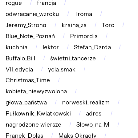
rogue
francja
odwracanie_wzroku
Troma
Jeremy_Strong
kraina_za
Toro
Blue_Note_Poznań
Primordia
kuchnia
lektor
Stefan_Darda
Buffalo_Bill
świetni_tancerze
VII_edycja
ycia_smak
Christmas_Time
kobieta_niewyzwolona
głowa_państwa
norweski_realizm
Pułkownik_Kwiatkowski
adres:
nagrodzone_wiersze
Słowo_na_M
Franek_Dolas
Maks_Okrągły