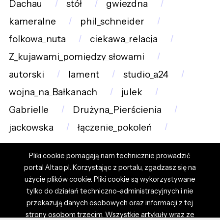
Dachau
stół
gwiezdna
kameralne
phil_schneider
folkowa_nuta
ciekawa_relacja
Z_kujawami_pomiędzy_słowami
autorski
lament
studio_a24
wojna_na_Bałkanach
julek
Gabrielle
Drużyna_Pierścienia
jackowska
łączenie_pokoleń
Pliki cookie pomagają nam technicznie prowadzić
portal Altao.pl. Korzystając z portalu, zgadzasz się na
użycie plików cookie. Pliki cookie są wykorzystywane
tylko do działań techniczno-administracyjnych i nie
przekazują danych osobowych oraz informacji z tej
strony osobom trzecim. Wszystkie artykuły wraz ze