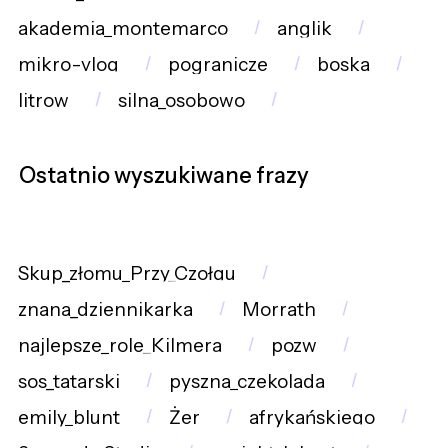
akademia_montemarco
anglik
mikro-vlog
pogranicze
boska
litrow
silna_osobowo
Ostatnio wyszukiwane frazy
Skup_złomu_Przy_Czołgu
znana_dziennikarka
Morrath
najlepsze_role_Kilmera
pozw
sos_tatarski
pyszna_czekolada
emily_blunt
Żer
afrykańskiego