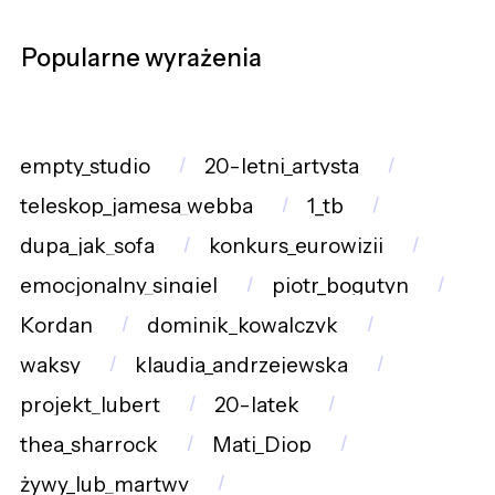
Popularne wyrażenia
empty_studio
20-letni_artysta
teleskop_jamesa_webba
1_tb
dupa_jak_sofa
konkurs_eurowizji
emocjonalny_singiel
piotr_bogutyn
Kordan
dominik_kowalczyk
waksy
klaudia_andrzejewska
projekt_lubert
20-latek
thea_sharrock
Mati_Diop
żywy_lub_martwy