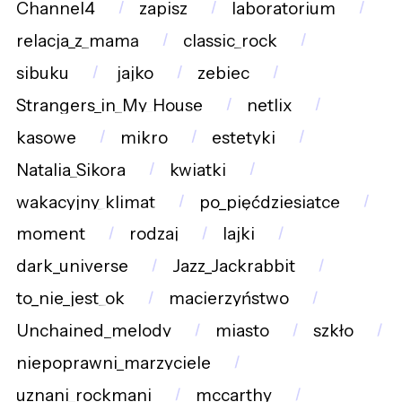
Channel4
zapisz
laboratorium
relacja_z_mamą
classic_rock
sibuku
jajko
zebiec
Strangers_in_My_House
netlix
kasowe
mikro
estetyki
Natalia_Sikora
kwiatki
wakacyjny_klimat
po_pięćdziesiątce
moment
rodzaj
lajki
dark_universe
Jazz_Jackrabbit
to_nie_jest_ok
macierzyństwo
Unchained_melody
miasto
szkło
niepoprawni_marzyciele
uznani_rockmani
mccarthy