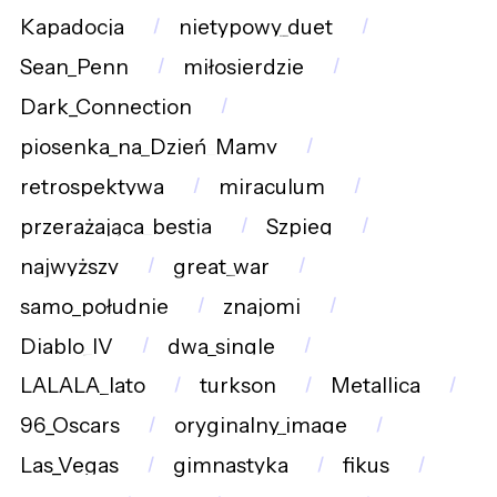
Kapadocja
nietypowy_duet
Sean_Penn
miłosierdzie
Dark_Connection
piosenka_na_Dzień_Mamy
retrospektywa
miraculum
przerażająca_bestia
Szpieg
najwyższy
great_war
samo_południe
znajomi
Diablo_IV
dwa_single
LALALA_lato
turkson
Metallica
96_Oscars
oryginalny_image
Las_Vegas
gimnastyka
fikus