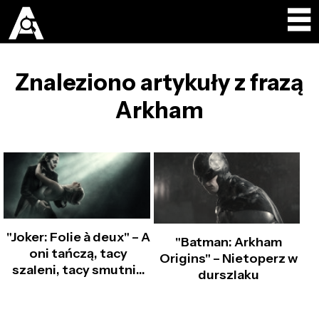
Znaleziono artykuły z frazą
Arkham
"Joker: Folie à deux" – A
"Batman: Arkham
oni tańczą, tacy
Origins" – Nietoperz w
szaleni, tacy smutni...
durszlaku