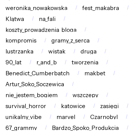
weronika_nowakowska
fest_makabra
Klątwa
na_fali
koszty_prowadzenia_bloga
kompromis
gramy_z_serca
lustrzanka
wistak
druga
90_lat
r_and_b
tworzenia
Benedict_Cumberbatch
makbet
Artur_Soko_Soczewica
nie_jestem_bogiem
wszczepy
survival_horror
katowice
zasięgi
unikalny_vibe
marvel
Czarnobyl
67_grammy
Bardzo_Spoko_Produkcja