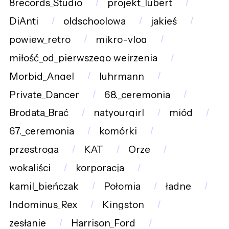
8records_Studio
projekt_lubert
DiAnti
oldschoolowa
jakieś
powiew_retro
mikro-vlog
miłość_od_pierwszego_wejrzenia
Morbid_Angel
luhrmann
Private_Dancer
68._ceremonia
Brodata_Brać
natyourgirl
miód
67._ceremonia
komórki
przestroga
KAT
Orze
wokaliści
korporacja
kamil_bieńczak
Połomia
ładne
Indominus_Rex
Kingston
zesłanie
Harrison_Ford