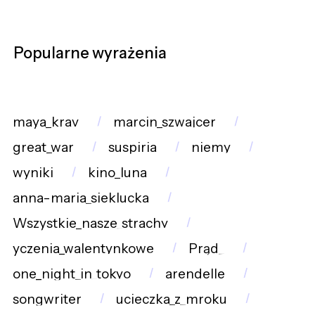
Popularne wyrażenia
maya_krav
marcin_szwajcer
great_war
suspiria
niemy
wyniki
kino_luna
anna-maria_sieklucka
Wszystkie_nasze_strachy
yczenia_walentynkowe
Prąd_
one_night_in_tokyo
arendelle
songwriter
ucieczka_z_mroku