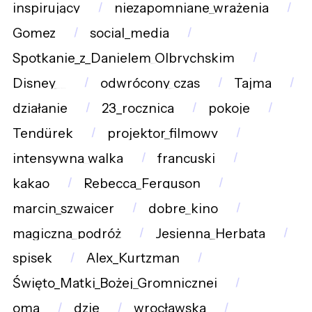
inspirujący
niezapomniane_wrażenia
Gomez
social_media
Spotkanie_z_Danielem_Olbrychskim
Disney__
odwrócony_czas
Tajma
działanie
23_rocznica
pokoje
Tendürek
projektor_filmowy
intensywna_walka
francuski
kakao
Rebecca_Ferguson
marcin_szwajcer
dobre_kino
magiczna_podróż
Jesienna_Herbata
spisek
Alex_Kurtzman
Święto_Matki_Bożej_Gromnicznej
oma
dzie
wrocławska