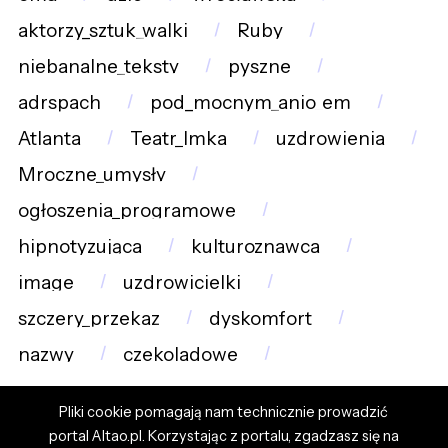
aktorzy_sztuk_walki
Ruby
niebanalne_teksty
pyszne
adrspach
pod_mocnym_anio_em
Atlanta
Teatr_Imka
uzdrowienia
Mroczne_umysły
ogłoszenia_programowe
hipnotyzująca
kulturoznawca
image
uzdrowicielki
szczery_przekaz
dyskomfort
nazwy
czekoladowe
Pliki cookie pomagają nam technicznie prowadzić
portal Altao.pl. Korzystając z portalu, zgadzasz się na