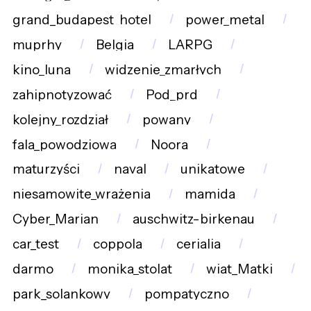
grand_budapest_hotel
power_metal
muprhy
Belgia
LARPG
kino_luna
widzenie_zmarłych
zahipnotyzować
Pod_prd
kolejny_rozdział
powany
fala_powodziowa
Noora
maturzyści
naval
unikatowe
niesamowite_wrażenia
mamida
Cyber_Marian
auschwitz-birkenau
car_test
coppola
cerialia
darmo
monika_stolat
wiat_Matki
park_solankowy
pompatyczno