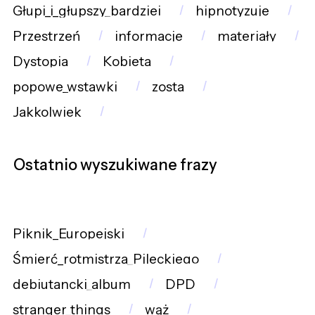
Głupi_i_głupszy_bardziej
hipnotyzuje
Przestrzeń
informacje
materiały
Dystopia
Kobieta
popowe_wstawki
zosta
Jakkolwiek
Ostatnio wyszukiwane frazy
Piknik_Europejski
Śmierć_rotmistrza_Pileckiego
debiutancki_album
DPD
stranger_things
wąż