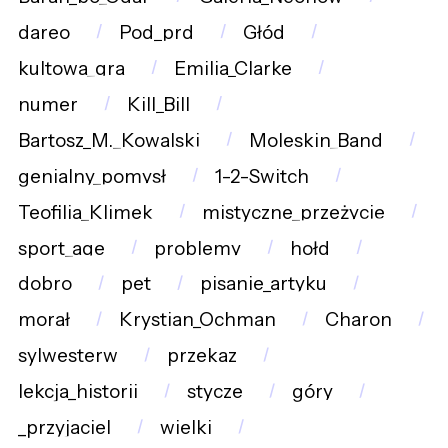
dareo
Pod_prd
Głód
kultowa_gra
Emilia_Clarke
numer
Kill_Bill
Bartosz_M._Kowalski
Moleskin_Band
genialny_pomysł
1-2-Switch
Teofilia_Klimek
mistyczne_przeżycie
sport_age
problemy
hołd
dobro
pet
pisanie_artyku
morał
Krystian_Ochman
Charon
sylwesterw
przekaz
lekcja_historii
stycze
góry
_przyjaciel
wielki