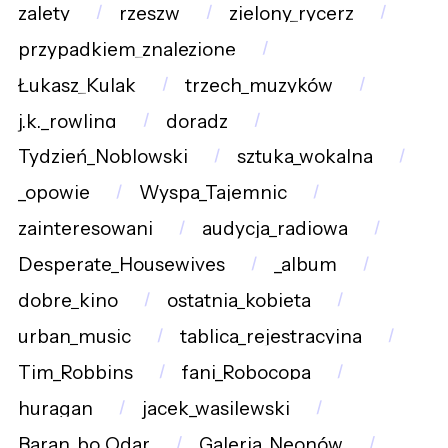
zalety
rzeszw
zielony_rycerz
przypadkiem_znalezione
Łukasz_Kulak
trzech_muzyków
j.k._rowling
doradz
Tydzień_Noblowski
sztuka_wokalna
_opowie
Wyspa_Tajemnic
zainteresowani
audycja_radiowa
Desperate_Housewives
_album
dobre_kino
ostatnia_kobieta
urban_music
tablica_rejestracyjna
Tim_Robbins
fani_Robocopa
huragan
jacek_wasilewski
Baran_bo_Odar
Galeria_Neonów