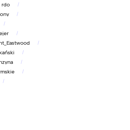
rdo
lony
ejer
int_Eastwood
kański
nzyna
ymskie