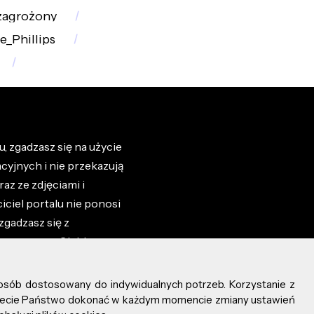
zagrożony
e_Phillips
, zgadzasz się na użycie
cyjnych i nie przekazują
az ze zdjęciami i
iciel portalu nie ponosi
zgadzasz się z
zone przez Ciebie na
osób dostosowany do indywidualnych potrzeb. Korzystanie z
ożecie Państwo dokonać w każdym momencie zmiany ustawień