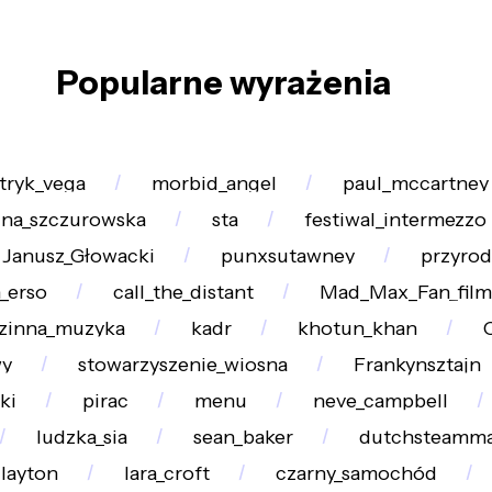
Popularne wyrażenia
tryk_vega
morbid_angel
paul_mccartney
ina_szczurowska
sta
festiwal_intermezzo
Janusz_Głowacki
punxsutawney
przyrod
n_erso
call_the_distant
Mad_Max_Fan_film
zinna_muzyka
kadr
khotun_khan
wy
stowarzyszenie_wiosna
Frankynsztajn
ki
pirac
menu
neve_campbell
ludzka_sia
sean_baker
dutchsteamma
layton
lara_croft
czarny_samochód