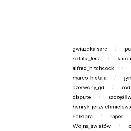
gwiazdka_serc
pa
natalia_lesz
karol
alfred_hitchcock
marco_hietala
jy
czerwony_gd
rod
dispute
szczęśli
henryk_jerzy_chmielews
Folklore
raper
Wojna_światów
c