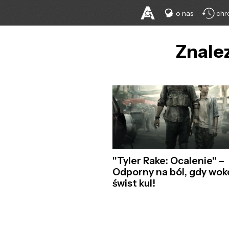
o nas
chr
Znalez
"Tyler Rake: Ocalenie" –
Odporny na ból, gdy wok
świst kul!