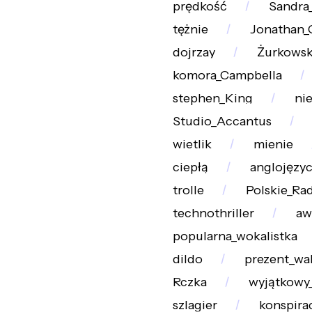
prędkość
Sandra
tężnie
Jonathan_
dojrzay
Żurkowsk
komora_Campbella
stephen_King
ni
Studio_Accantus
wietlik
mienie
ciepłą
anglojęzyc
trolle
Polskie_Ra
technothriller
aw
popularna_wokalistka
dildo
prezent_wa
Rczka
wyjątkowy
szlagier
konspira