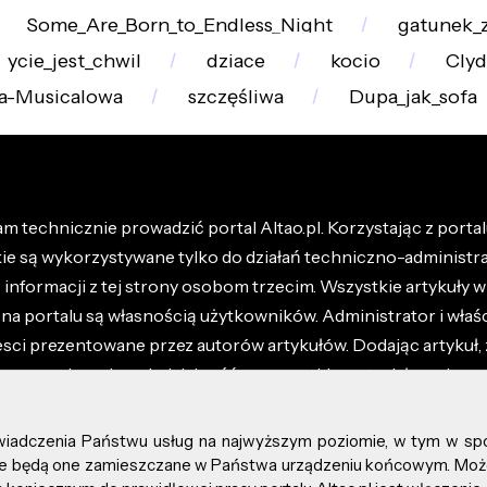
Some_Are_Born_to_Endless_Night
gatunek_
ycie_jest_chwil
dziace
kocio
Clyd
a-Musicalowa
szczęśliwa
Dupa_jak_sofa
m technicznie prowadzić portal Altao.pl. Korzystając z portalu
kie są wykorzystywane tylko do działań techniczno-administra
nformacji z tej strony osobom trzecim. Wszystkie artykuły wr
na portalu są własnością użytkowników. Administrator i właśc
esci prezentowane przez autorów artykułów. Dodając artykuł, 
z ponosisz odpowiedzialność za wszystkie materiały umieszc
óły dostępne w regulaminie portalu.
świadczenia Państwu usług na najwyższym poziomie, w tym w sp
kie prawa zastrzeżone.
, że będą one zamieszczane w Państwa urządzeniu końcowym. M