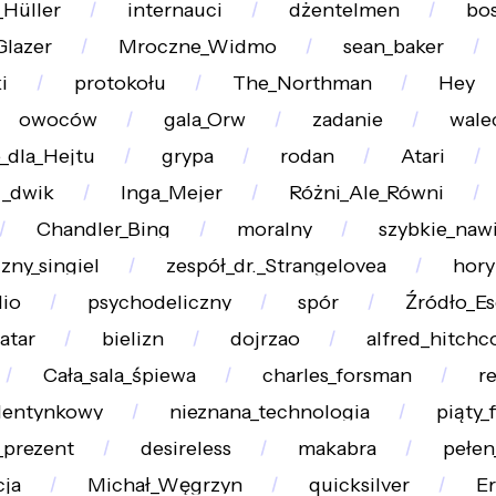
_Hüller
internauci
dżentelmen
bo
Glazer
Mroczne_Widmo
sean_baker
i
protokołu
The_Northman
Hey
owoców
gala_Orw
zadanie
wale
e_dla_Hejtu
grypa
rodan
Atari
_dwik
Inga_Mejer
Różni_Ale_Równi
Chandler_Bing
moralny
szybkie_nawi
zny_singiel
zespół_dr._Strangelovea
hory
dio
psychodeliczny
spór
Źródło_Es
atar
bielizn
dojrzao
alfred_hitchc
Cała_sala_śpiewa
charles_forsman
r
lentynkowy
nieznana_technologia
piąty_
_prezent
desireless
makabra
pełen
cja
Michał_Węgrzyn
quicksilver
Er