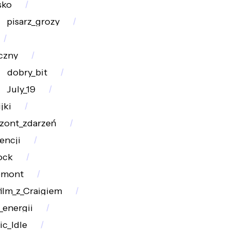
sko
pisarz_grozy
czny
dobry_bit
July_19
jki
zont_zdarzeń
encji
ock
emont
film_z_Craigiem
_energii
ic_Idle