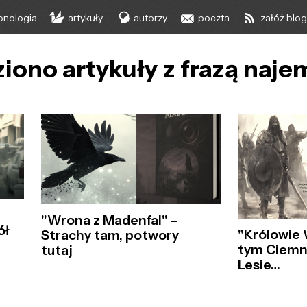
onologia
artykuły
autorzy
poczta
załóż blo
iono artykuły z frazą naje
"Wrona z Madenfal" –
ół
"Królowie 
Strachy tam, potwory
tym Ciem
tutaj
Lesie…