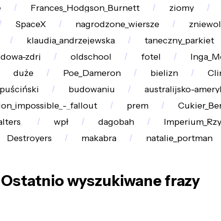
e
Frances_Hodgson_Burnett
ziomy
SpaceX
nagrodzone_wiersze
zniewo
klaudia_andrzejewska
taneczny_parkiet
dowa-zdrj
oldschool
fotel
Inga_M
duże
Poe_Dameron
bielizn
Cl
puściński
budowaniu
australijsko-amery
ion_impossible_-_fallout
prem
Cukier_Be
lters_
wpł
dagobah
Imperium_Rz
Destroyers
makabra
natalie_portman
Ostatnio wyszukiwane frazy