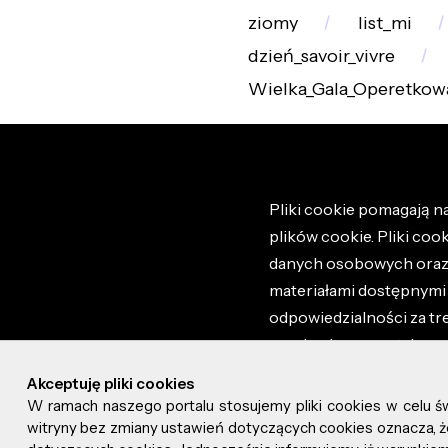
ziomy
list_mi
dzień_savoir_vivre
Wielka_Gala_Operetkow
Pliki cookie pomagają na
plików cookie. Pliki coo
danych osobowych oraz i
materiałami dostępnymi 
odpowiedzialności za tr
regulaminem portalu ora
stronie altao.pl. Szczeg
Akceptuję pliki cookies
W ramach naszego portalu stosujemy pliki cookies w celu 
© 2026 altao.pl. Wszyst
witryny bez zmiany ustawień dotyczących cookies oznacza