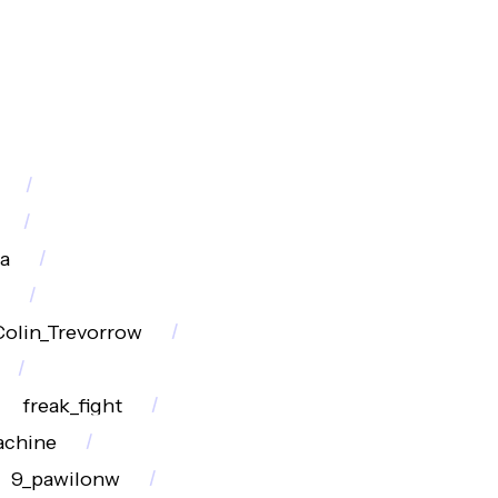
a
Colin_Trevorrow
freak_fight
chine
9_pawilonw