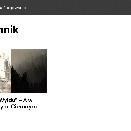
ga / logowanie
mnik
Wyldu" – A w
nym, Ciemnym