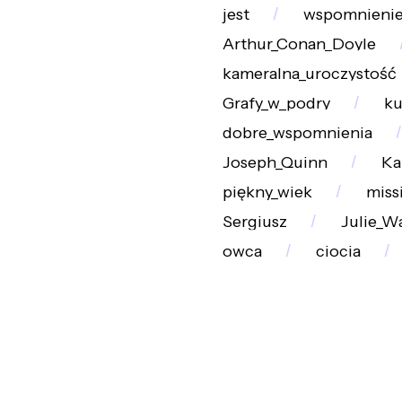
jest
wspomnieni
Arthur_Conan_Doyle
kameralna_uroczystość
Grafy_w_podry
ku
dobre_wspomnienia
Joseph_Quinn
Ka
piękny_wiek
miss
Sergiusz
Julie_Wa
owca
ciocia