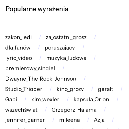
Popularne wyrażenia
zakon_jedi
za_ostatni_grosz
dla_fanów
poruszający
lyric_video
muzyka_ludowa
premierowy_singiel
Dwayne_The_Rock_Johnson
Studio_Trigger
kino_grozy
geralt
Gabi
kim_wexler
kapsuła_Orion
wszechświat
Grzegorz_Halama
jennifer_garner
mileena
Azja