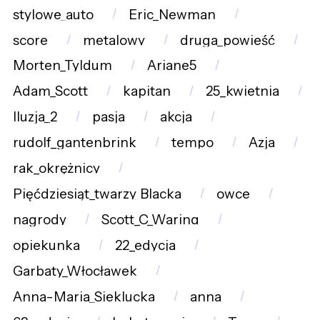
stylowe_auto
Eric_Newman
score
metalowy
druga_powieść
Morten_Tyldum
Ariane5
Adam_Scott
kapitan
25_kwietnia
Iluzja_2
pasja
akcja
rudolf_gantenbrink
tempo
Azja
rak_okrężnicy
Pięćdziesiąt_twarzy_Blacka
owce
nagrody
Scott_C_Waring
opiekunka
22_edycja
Garbaty_Włocławek
Anna-Maria_Sieklucka
anna