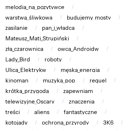
melodia_na_pozytywce
warstwa_śliwkowa
budujemy_mosty
zasilanie
pan_i_władca
Mateusz_Mati_Strupiński
zła_czarownica
owca_Androidw
Lady_Bird
roboty
Ulica_Elektrykw
męska_energia
kinoman
muzyka_pop
requel
krótka_przygoda
zapewniam
telewizyjne_Oscary
znaczenia
treści
aliens
fantastyczne
kotojady
ochrona_przyrody
3K6