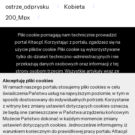
ostrze_odprysku
Kobieta
200_Mpx
Pliki cookie pomagają nam technicznie prowadzić
portal Altao.pl. Korzystając z portalu, zgadzasz się na
użycie plików cookie. Pliki cookie są wykorzystywane
tylko do działań techniczno-administracyjnych i nie
przekazują danych osobowych oraz informacji z tej
strony osobom trzecim. Wszystkie artykuły wraz ze
zdjęciami i materiałami dostępnymi na portalu są
Akceptuję pliki cookies
własnością użytkowników. Administrator i właściciel
W ramach naszego portalu stosujemy pliki cookies w celu
portalu nie ponosi odpowiedzialności za tresci
świadczenia Państwu usług na najwyższym poziomie, w tym w
sposób dostosowany do indywidualnych potrzeb. Korzystanie
prezentowane przez autorów artykułów. Dodając
z witryny bez zmiany ustawień dotyczących cookies oznacza,
artykuł, zgadzasz się z regulaminem portalu oraz
że będą one zamieszczane w Państwa urządzeniu końcowym.
ponosisz odpowiedzialność za wszystkie materiały
Możecie Państwo dokonać w każdym momencie zmiany
umieszczone przez Ciebie na stronie altao.pl.
ustawień dotyczących cookies. Jednocześnie informujemy, iż
Szczegóły dostępne w regulaminie portalu.
warunkiem koniecznym do prawidłowej pracy portalu Altao.pl