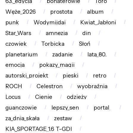
63._edycja
bohaterowie
Toro
Węże_2026
prostota
album
punk
Wodymijdaj
Kwiat_Jabłoni
Star_Wars
amnezja
din
czowiek
Torbicka
Słoń
planetarium
zadanie
lata_80.
emocja
pokazy_magii
autorski_projekt
pieski
retro
ROCH
Celestron
wyobraźnia
Locus
Cienie
odzieży
guanczowie
lepszy_sen
portal_
za_dnia_skała
zestaw
KIA_SPORTAGE_1.6_T-GDI