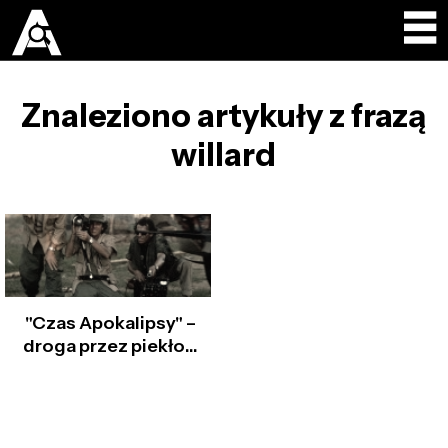
Znaleziono artykuły z frazą
willard
"Czas Apokalipsy" –
droga przez piekło…