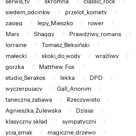
serwis_tv
skromna
classic_rock
siedem_odcinkw
przelot_komety
zasięg
lepy_Mieszko
rower
Mars
Shaggy
Prawdziwy_romans
lorraine
Tomasz_Beksiński
małecki
skoki_do_wody
wrażliwy
gorzka
Matthew_Fox
studio_Serakos
lekka
DPD
wyczerpujący
Gall_Anonim
taneczna_zabawa
Rzeczywisto
Agnieszka_Żulewska
Dzisiaj
klasyczny_skład
sympatyczni
ycia_smak
magiczne_drzewo