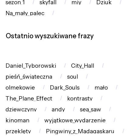
sezon_1
skyfall
miy
Dziuk
Na_mały_palec
Ostatnio wyszukiwane frazy
Daniel_Tyborowski
City_Hall
pieśń_świąteczna
soul
olmekowie
Dark_Souls
mało
The_Plane_Effect
kontrasty
dziewczyny
andy
sea_saw
kinoman
wyjątkowe_wydarzenie
przeklęty
Pingwiny_z_Madagaskaru