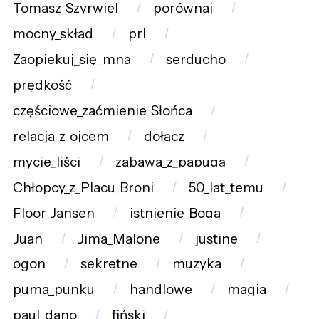
Tomasz_Szyrwiel
porównaj
mocny_skład
prl
Zaopiekuj_się_mną
serducho
prędkość
częściowe_zaćmienie_Słońca
relacja_z_ojcem
dołącz
mycie_liści
zabawa_z_papugą
Chłopcy_z_Placu_Broni
50_lat_temu
Floor_Jansen
istnienie_Boga
Juan
Jima_Malone
justine
ogon
sekretne
muzyka
puma_punku
handlowe
magia
paul_dano
fiński