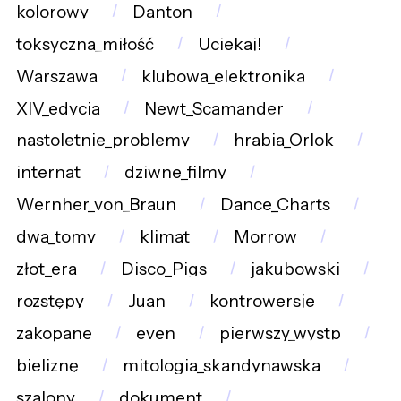
kolorowy
Danton
toksyczna_miłość
Uciekaj!
Warszawa
klubowa_elektronika
XIV_edycja
Newt_Scamander
nastoletnie_problemy
hrabia_Orlok
internat
dziwne_filmy
Wernher_von_Braun
Dance_Charts
dwa_tomy
klimat
Morrow
złot_era
Disco_Pigs
jakubowski
rozstępy
Juan
kontrowersje
zakopane
even
pierwszy_wystp
bieliznę
mitologia_skandynawska
szalony
dokument