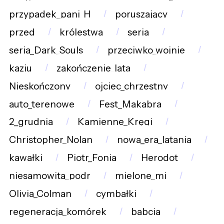
przypadek_pani_H
poruszający
przed
królestwa
seria
seria_Dark_Souls
przeciwko_wojnie
kaziu
zakończenie_lata
Nieskończony
ojciec_chrzestny
auto_terenowe
Fest_Makabra
2_grudnia
Kamienne_Kręgi
Christopher_Nolan
nowa_era_latania
kawałki
Piotr_Fonia
Herodot
niesamowita_podr
mielone_mi
Olivia_Colman
cymbałki
regeneracja_komórek
babcia