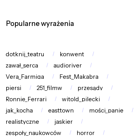
Popularne wyrażenia
dotknij_teatru
konwent
zawał_serca
audioriver
Vera_Farmiga
Fest_Makabra
piersi
251_filmw
przesądy
Ronnie_Ferrari
witold_pilecki
jak_kocha
easttown
mości_panie
realistyczne
jaskier
zespoły_naukowców
horror