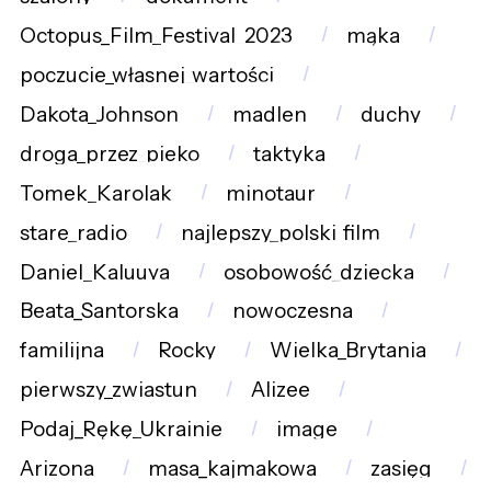
Octopus_Film_Festival_2023
mąka
poczucie_własnej_wartości
Dakota_Johnson
madlen
duchy
droga_przez_pieko
taktyka
Tomek_Karolak
minotaur
stare_radio
najlepszy_polski_film
Daniel_Kaluuya
osobowość_dziecka
Beata_Santorska
nowoczesna
familijna
Rocky
Wielka_Brytania
pierwszy_zwiastun
Alizee
Podaj_Rękę_Ukrainie
image
Arizona
masa_kajmakowa
zasięg