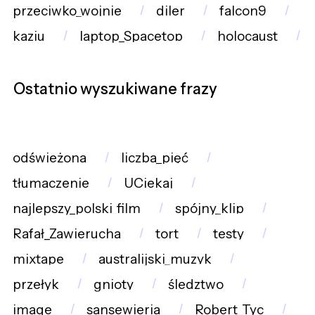
przeciwko_wojnie
diler
falcon9
kaziu
laptop_Spacetop
holocaust
Ostatnio wyszukiwane frazy
odświeżona
liczba_pięć
tłumaczenie
UCiekaj
najlepszy_polski_film
spójny_klip
Rafał_Zawierucha
tort
testy
mixtape
australijski_muzyk
przełyk
gnioty
śledztwo
image
sansewieria
Robert_Tyc