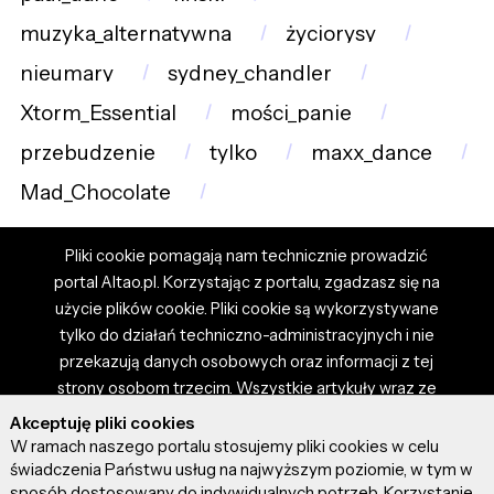
muzyka_alternatywna
życiorysy
nieumary
sydney_chandler
Xtorm_Essential
mości_panie
przebudzenie
tylko
maxx_dance
Mad_Chocolate
Pliki cookie pomagają nam technicznie prowadzić
portal Altao.pl. Korzystając z portalu, zgadzasz się na
użycie plików cookie. Pliki cookie są wykorzystywane
tylko do działań techniczno-administracyjnych i nie
przekazują danych osobowych oraz informacji z tej
strony osobom trzecim. Wszystkie artykuły wraz ze
zdjęciami i materiałami dostępnymi na portalu są
Akceptuję pliki cookies
własnością użytkowników. Administrator i właściciel
W ramach naszego portalu stosujemy pliki cookies w celu
portalu nie ponosi odpowiedzialności za tresci
świadczenia Państwu usług na najwyższym poziomie, w tym w
sposób dostosowany do indywidualnych potrzeb. Korzystanie
prezentowane przez autorów artykułów. Dodając