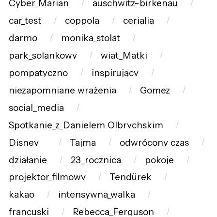
Cyber_Marian
auschwitz-birkenau
car_test
coppola
cerialia
darmo
monika_stolat
park_solankowy
wiat_Matki
pompatyczno
inspirujący
niezapomniane_wrażenia
Gomez
social_media
Spotkanie_z_Danielem_Olbrychskim
Disney__
Tajma
odwrócony_czas
działanie
23_rocznica
pokoje
projektor_filmowy
Tendürek
kakao
intensywna_walka
francuski
Rebecca_Ferguson