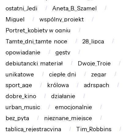
ostatni_Jedi
Aneta_B._Szamel
Miguel
wspólny_projekt
Portret_kobiety_w_ogniu
Tamte_dni_tamte_noce
28_lipca
opowiadanie
gęsty
debiutancki_materiał
Dwoje_Troje
unikatowe
ciepłe_dni
zegar
sport_age
królowa
adrspach
dobre_kino
działanie
urban_music
emocjonalnie
bez_pyta
nieznane_miejsce
tablica_rejestracyjna
Tim_Robbins