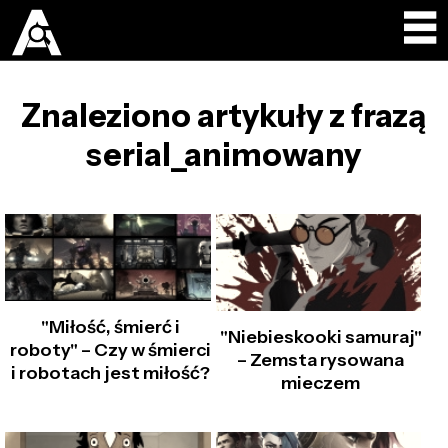
Znaleziono artykuły z frazą
serial_animowany
"Miłość, śmierć i
"Niebieskooki samuraj"
roboty" – Czy w śmierci
– Zemsta rysowana
i robotach jest miłość?
mieczem