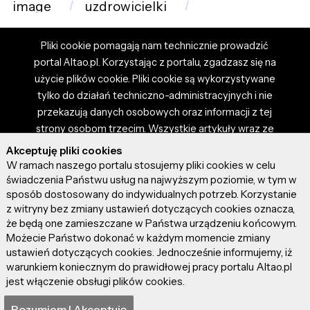
image
uzdrowicielki
Pliki cookie pomagają nam technicznie prowadzić
portal Altao.pl. Korzystając z portalu, zgadzasz się na
użycie plików cookie. Pliki cookie są wykorzystywane
tylko do działań techniczno-administracyjnych i nie
przekazują danych osobowych oraz informacji z tej
strony osobom trzecim. Wszystkie artykuły wraz ze
zdjęciami i materiałami dostępnymi na portalu są
Akceptuję pliki cookies
własnością użytkowników. Administrator i właściciel
W ramach naszego portalu stosujemy pliki cookies w celu
portalu nie ponosi odpowiedzialności za tresci
świadczenia Państwu usług na najwyższym poziomie, w tym w
sposób dostosowany do indywidualnych potrzeb. Korzystanie
prezentowane przez autorów artykułów. Dodając
z witryny bez zmiany ustawień dotyczących cookies oznacza,
artykuł, zgadzasz się z regulaminem portalu oraz
że będą one zamieszczane w Państwa urządzeniu końcowym.
ponosisz odpowiedzialność za wszystkie materiały
Możecie Państwo dokonać w każdym momencie zmiany
umieszczone przez Ciebie na stronie altao.pl.
ustawień dotyczących cookies. Jednocześnie informujemy, iż
Szczegóły dostępne w regulaminie portalu.
warunkiem koniecznym do prawidłowej pracy portalu Altao.pl
jest włączenie obsługi plików cookies.
© 2026 altao.pl. Wszystkie prawa zastrzeżone.
Rozumiem I Akceptuję