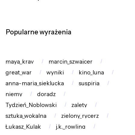
Popularne wyrażenia
maya_krav
marcin_szwajcer
great_war
wyniki
kino_luna
anna-maria_sieklucka
suspiria
niemy
doradz
Tydzień_Noblowski
zalety
sztuka_wokalna
zielony_rycerz
Łukasz_Kulak
j.k._rowling