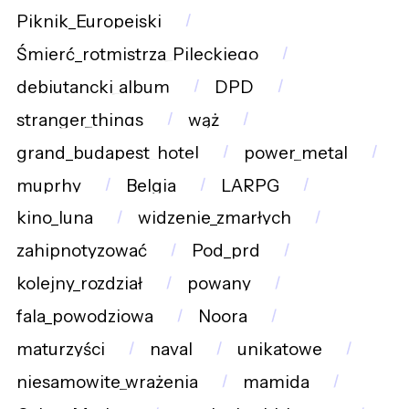
Piknik_Europejski
Śmierć_rotmistrza_Pileckiego
debiutancki_album
DPD
stranger_things
wąż
grand_budapest_hotel
power_metal
muprhy
Belgia
LARPG
kino_luna
widzenie_zmarłych
zahipnotyzować
Pod_prd
kolejny_rozdział
powany
fala_powodziowa
Noora
maturzyści
naval
unikatowe
niesamowite_wrażenia
mamida