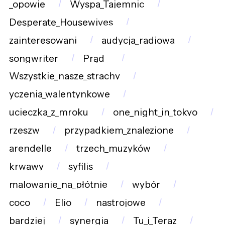
_opowie
Wyspa_Tajemnic
Desperate_Housewives
zainteresowani
audycja_radiowa
songwriter
Prąd_
Wszystkie_nasze_strachy
yczenia_walentynkowe
ucieczka_z_mroku
one_night_in_tokyo
rzeszw
przypadkiem_znalezione
arendelle
trzech_muzyków
krwawy
syfilis
malowanie_na_płótnie
wybór
coco
Elio
nastrojowe
bardziej
synergia
Tu_i_Teraz