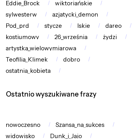
Eddie_Brock
wiktoriańskie
sylwesterw
azjatycki_demon
Pod_prd
stycze
lskie
dareo
kostiumowy
26_września
żydzi
artystka_wielowymiarowa
Teofilia_Klimek
dobro
ostatnia_kobieta
Ostatnio wyszukiwane frazy
nowoczesno
Szansa_na_sukces
widowisko
Dunk_i_Jajo