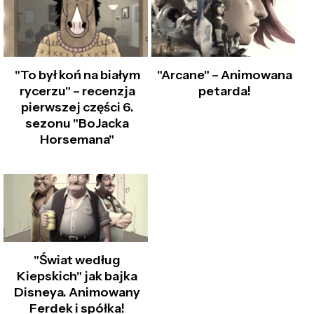
"To był koń na białym
"Arcane" – Animowana
rycerzu" – recenzja
petarda!
pierwszej części 6.
sezonu "BoJacka
Horsemana"
"Świat według
Kiepskich" jak bajka
Disneya. Animowany
Ferdek i spółka!