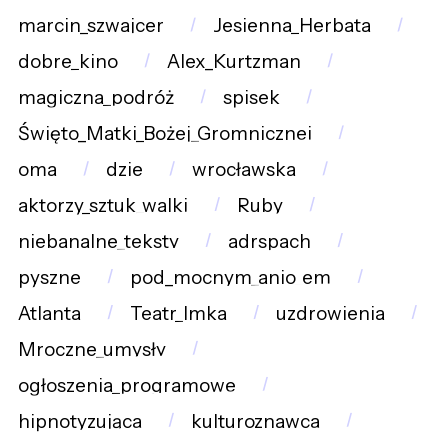
marcin_szwajcer
Jesienna_Herbata
dobre_kino
Alex_Kurtzman
magiczna_podróż
spisek
Święto_Matki_Bożej_Gromnicznej
oma
dzie
wrocławska
aktorzy_sztuk_walki
Ruby
niebanalne_teksty
adrspach
pyszne
pod_mocnym_anio_em
Atlanta
Teatr_Imka
uzdrowienia
Mroczne_umysły
ogłoszenia_programowe
hipnotyzująca
kulturoznawca