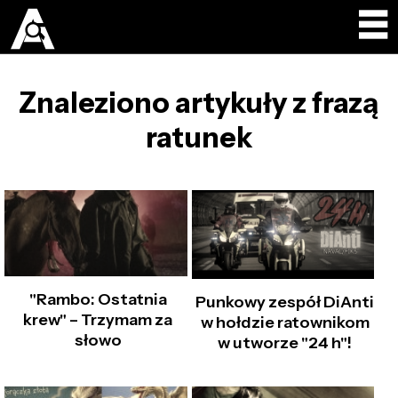
Znaleziono artykuły z frazą
ratunek
"Rambo: Ostatnia
Punkowy zespół DiAnti
krew" – Trzymam za
w hołdzie ratownikom
słowo
w utworze "24 h"!