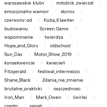
warszawskie_kluby
miłośnik_zwierząt
emocjonalny_wampir
słynny
czerwony_gd
Kuba_Klawiter
budowaniu
Screen_Gems
wspominanie
twierdza
Hope_and_Glory
oldschool
Sun_Day
Motor_Show_2019
konsekwencje
kwiecień
Fitzgerald
festiwal_intermezzo
Shane_Black
Zdania_nie_zmienię
brutalne_praktyki
oszczednosc
Iron_Man
Mark_Owen
ćwirlej
czesto
sanah