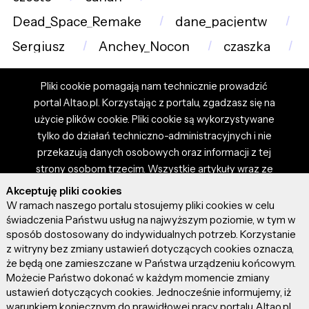
Dead_Space_Remake
dane_pacjentw
Sergiusz
Anchey_Nocon
czaszka
Pliki cookie pomagają nam technicznie prowadzić
portal Altao.pl. Korzystając z portalu, zgadzasz się na
użycie plików cookie. Pliki cookie są wykorzystywane
tylko do działań techniczno-administracyjnych i nie
przekazują danych osobowych oraz informacji z tej
strony osobom trzecim. Wszystkie artykuły wraz ze
zdjęciami i materiałami dostępnymi na portalu są
Akceptuję pliki cookies
własnością użytkowników. Administrator i właściciel
W ramach naszego portalu stosujemy pliki cookies w celu
portalu nie ponosi odpowiedzialności za tresci
świadczenia Państwu usług na najwyższym poziomie, w tym w
sposób dostosowany do indywidualnych potrzeb. Korzystanie
prezentowane przez autorów artykułów. Dodając
z witryny bez zmiany ustawień dotyczących cookies oznacza,
artykuł, zgadzasz się z regulaminem portalu oraz
że będą one zamieszczane w Państwa urządzeniu końcowym.
ponosisz odpowiedzialność za wszystkie materiały
Możecie Państwo dokonać w każdym momencie zmiany
umieszczone przez Ciebie na stronie altao.pl.
ustawień dotyczących cookies. Jednocześnie informujemy, iż
Szczegóły dostępne w regulaminie portalu.
warunkiem koniecznym do prawidłowej pracy portalu Altao.pl