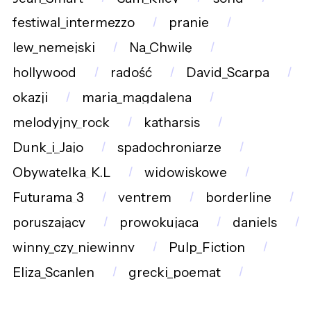
festiwal_intermezzo
pranie
lew_nemejski
Na_Chwilę
hollywood
radość
David_Scarpa
okazji
maria_magdalena
melodyjny_rock
katharsis
Dunk_i_Jajo
spadochroniarze
Obywatelka_K.L
widowiskowe
Futurama_3
ventrem
borderline
poruszający
prowokująca
daniels
winny_czy_niewinny
Pulp_Fiction
Eliza_Scanlen
grecki_poemat