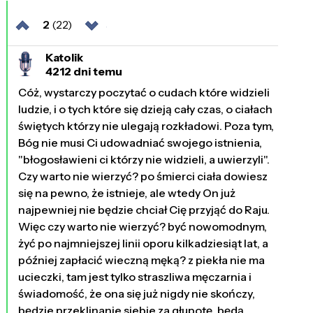
2
(22)
Katolik
4212 dni temu
Cóż, wystarczy poczytać o cudach które widzieli
ludzie, i o tych które się dzieją cały czas, o ciałach
świętych którzy nie ulegają rozkładowi. Poza tym,
Bóg nie musi Ci udowadniać swojego istnienia,
"błogosławieni ci którzy nie widzieli, a uwierzyli".
Czy warto nie wierzyć? po śmierci ciała dowiesz
się na pewno, że istnieje, ale wtedy On już
najpewniej nie będzie chciał Cię przyjąć do Raju.
Więc czy warto nie wierzyć? być nowomodnym,
żyć po najmniejszej linii oporu kilkadziesiąt lat, a
później zapłacić wieczną męką? z piekła nie ma
ucieczki, tam jest tylko straszliwa męczarnia i
świadomość, że ona się już nigdy nie skończy,
będzie przeklinanie siebie za głupotę, będą