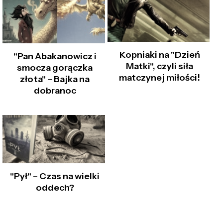
Kopniaki na "Dzień
"Pan Abakanowicz i
Matki", czyli siła
smocza gorączka
matczynej miłości!
złota" – Bajka na
dobranoc
"Pył" – Czas na wielki
oddech?