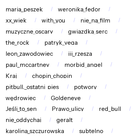
maria_peszek
weronika_fedor
xx_wiek
with_you
nie_na_film
muzyczne_oscary
gwiazdka_serc
the_rock
patryk_vega
leon_zawodowiec
iii_rzesza
paul_mccartney
morbid_angel
Kraj
chopin_chopin
pitbull._ostatni_pies
potwory
wędrowiec
Goldeneye
Jeśli_to_sen
Prawo_ulicy
red_bull
nie_oddychaj
geralt
karolina_szczurowska
subtelno