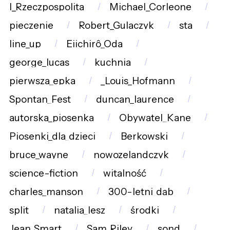
I_Rzeczpospolita
Michael_Corleone
pieczenie
Robert_Gulaczyk
sta
line_up
Eiichirô_Oda
george_lucas
kuchnia
pierwsza_epka
_Louis_Hofmann
Spontan_Fest
duncan_laurence
autorska_piosenka
Obywatel_Kane
Piosenki_dla_dzieci
Berkowski
bruce_wayne
nowozelandczyk
science-fiction
witalność
charles_manson
300-letni_dąb
split
natalia_lesz
środki
Jean_Smart
Sam_Riley
sond