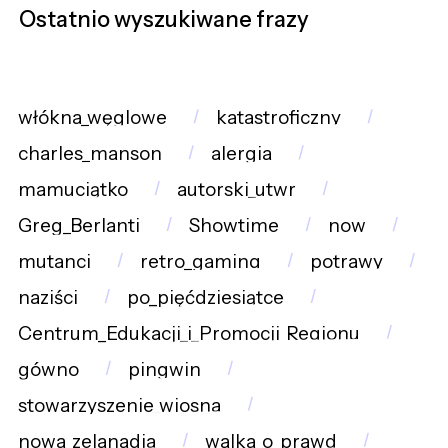
Ostatnio wyszukiwane frazy
włókna_węglowe
katastroficzny
charles_manson
alergia
mamuciątko
autorski_utwr
Greg_Berlanti
Showtime
now
mutanci
retro_gaming
potrawy
naziści
po_pięćdziesiątce
Centrum_Edukacji_i_Promocji_Regionu
gówno
pingwin
stowarzyszenie_wiosna
nowa_zelanadia
walka_o_prawd