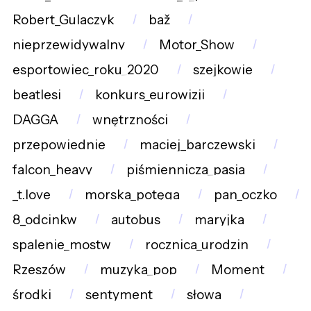
Robert_Gulaczyk
baž
nieprzewidywalny
Motor_Show
esportowiec_roku_2020
szejkowie
beatlesi
konkurs_eurowizji
DAGGA
wnętrzności
przepowiednie
maciej_barczewski
falcon_heavy
piśmiennicza_pasja
_t.love
morska_potęga
pan_oczko
8_odcinkw
autobus
maryjka
spalenie_mostw
rocznica_urodzin
Rzeszów
muzyka_pop
Moment
środki
sentyment
słowa