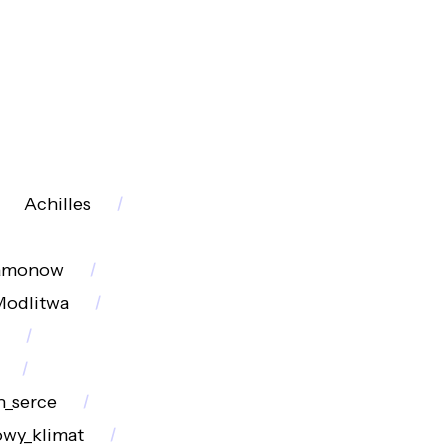
Achilles
tamonow
odlitwa
h_serce
wy_klimat