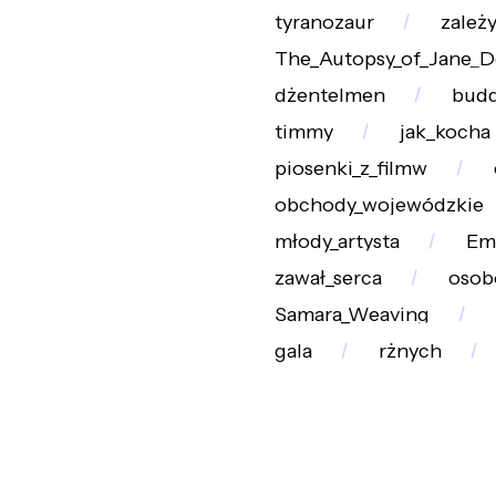
tyranozaur
zależ
The_Autopsy_of_Jane_
dżentelmen
budd
timmy
jak_kocha
piosenki_z_filmw
obchody_wojewódzkie
młody_artysta
Em
zawał_serca
oso
Samara_Weaving
gala
rżnych