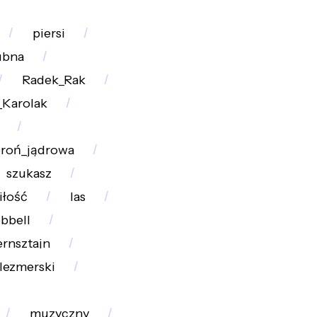
piersi
ubna
Radek_Rak
Karolak
roń_jądrowa
szukasz
iłość
las
bbell
rnsztajn
lezmerski
muzyczny