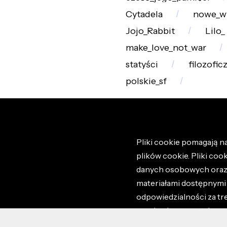
Cytadela
nowe_w
Jojo_Rabbit
Lilo_
make_love_not_war
statyści
filozofic
polskie_sf
Pliki cookie pomagają na
plików cookie. Pliki coo
danych osobowych oraz i
materiałami dostępnymi 
odpowiedzialności za tr
regulaminem portalu ora
stronie altao.pl. Szczeg