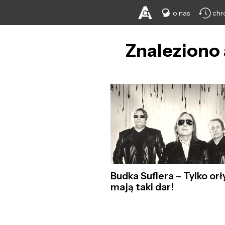
o nas
chr
Znaleziono 
Budka Suflera – Tylko orł
mają taki dar!