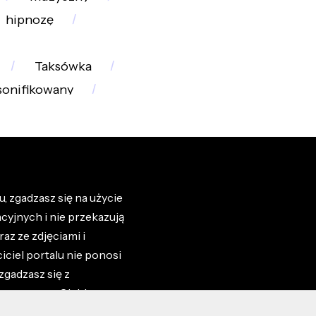
hipnozę
Taksówka
sonifikowany
, zgadzasz się na użycie
cyjnych i nie przekazują
az ze zdjęciami i
iciel portalu nie ponosi
zgadzasz się z
zone przez Ciebie na