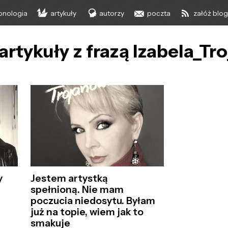
onologia
artykuły
autorzy
poczta
załóż blo
artykuły z frazą Izabela_T
y
Jestem artystką
spełnioną. Nie mam
poczucia niedosytu. Byłam
już na topie, wiem jak to
smakuje