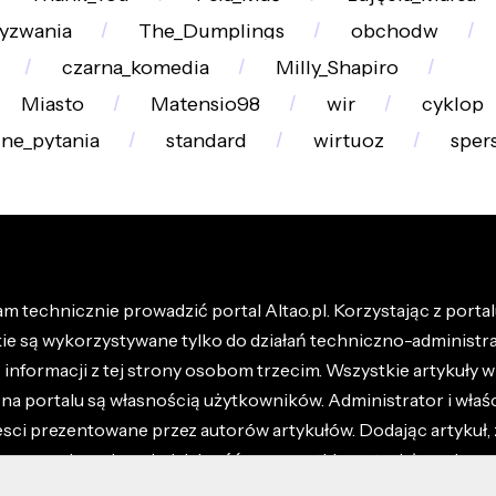
yzwania
The_Dumplings
obchodw
czarna_komedia
Milly_Shapiro
Miasto
Matensio98
wir
cyklop
zne_pytania
standard
wirtuoz
sper
m technicznie prowadzić portal Altao.pl. Korzystając z portalu
kie są wykorzystywane tylko do działań techniczno-administra
nformacji z tej strony osobom trzecim. Wszystkie artykuły wr
na portalu są własnością użytkowników. Administrator i właśc
esci prezentowane przez autorów artykułów. Dodając artykuł, 
z ponosisz odpowiedzialność za wszystkie materiały umieszc
óły dostępne w regulaminie portalu.