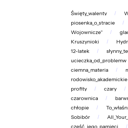
Święty_walenty
W
piosenka_o_stracie
Wojownicze"
gla
Kruszynioki
Hydr
12-latek
słynny_t
ucieczka_od_problemw
ciemna_materia
m
rodowisko_akademickie
profity
czary
czarownica
barwn
chłopie
To_właśn
Sobibór
All_Your
cześć_jego_pamięci