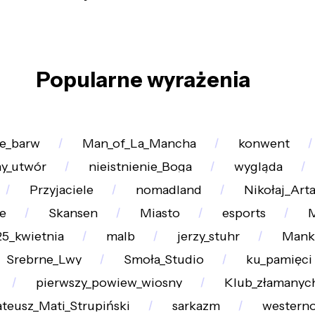
Popularne wyrażenia
le_barw
Man_of_La_Mancha
konwent
y_utwór
nieistnienie_Boga
wygląda
Przyjaciele
nomadland
Nikołaj_Ar
e
Skansen
Miasto
esports
M
25_kwietnia
malb
jerzy_stuhr
Mank
Srebrne_Lwy
Smoła_Studio
ku_pamięci
pierwszy_powiew_wiosny
Klub_złamanyc
teusz_Mati_Strupiński
sarkazm
westerno