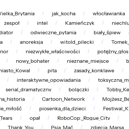
ielka_Brytania
jak_kocha
włocławianka
zespoł
intel
Kamieńczyk
niechl
diator
odwieczne_pytania
biały_śpiew
a
anoreksja
witold_pilecki
Tomek_
enor
niezwykłe_właściwości
potężny_głos
nowy_bohater
nieznane_miejsce
b
iasto_Kowal
pita
zasady_konklawe
interaktywne_opowiadania
toksyczna_m
serial_dramatyczny
bolączki
Tobby_Ke
a_historia
Cartoon_Network
Mojżesz_Be
ie_miłość
piosenka_dla_dzieci
Festiwal_K
_Tears
opał
RoboCop:_Rogue_City
Thank_You
Psia_Mać
zdjęcia_Marsa