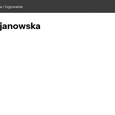
ga / logowanie
rojanowska