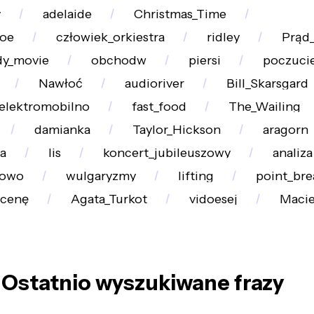
y
adelaide
Christmas_Time
Doe
człowiek_orkiestra
ridley
Prąd
y_movie
obchodw
piersi
poczuci
Nawłoć
audioriver
Bill_Skarsgard
elektromobilno
fast_food
The_Wailing
damianka
Taylor_Hickson
aragorn
a
lis
koncert_jubileuszowy
analiza
bowo
wulgaryzmy
lifting
point_bre
cenę
Agata_Turkot
vidoesej
Macie
Ostatnio wyszukiwane frazy