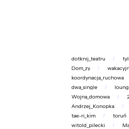
dotknij_teatru
ty
Dom_zy
wakacyjn
koordynacja_ruchowa
dwa_single
loung
Wojna_domowa
Andrzej_Konopka
tae-ri_kim
toruń
witold_pilecki
Ma