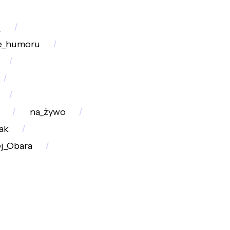
_
e_humoru
na_żywo
ak
j_Obara