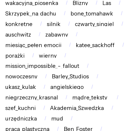
wakacyjna_piosenka
Blizny
Las
Skrzypek_na_dachu
bone_tomahawk
konkretne
silnik
czwarty_singiel
auschwitz
zabawny
miesiąc_pełen_emocji
katee_sackhoff
porażki
wierny
mission_impossible_-_fallout
nowoczesny
Barley_Studios
ukasz_kulak
angielskiego
niegrzeczny_krasnal
mądre_teksty_
szef_kuchni
Akademia_Szwedzka
urzędniczka
mud
praca_plastyczna
Ben_Foster