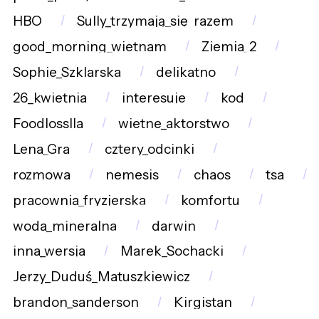
HBO
Sully_trzymają_się_razem
good_morning_wietnam
Ziemia_2
Sophie_Szklarska
delikatno
26_kwietnia
interesuje
kod
Foodlosslla
wietne_aktorstwo
Lena_Gra
cztery_odcinki
rozmowa
nemesis
chaos
tsa
pracownia_fryzjerska
komfortu
woda_mineralna
darwin
inna_wersja
Marek_Sochacki
Jerzy_Duduś_Matuszkiewicz
brandon_sanderson
Kirgistan