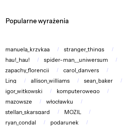
Popularne wyrażenia
manuela_krzykaa
stranger_things
hau!_hau!
spider-man__uniwersum
zapachy_florencji
carol_danvers
Ling
allison_williams
sean_baker
igor_witkowski
komputerowego
mazowsze
włocławku
stellan_skarsgard
MOZIL
ryan_condal
podarunek