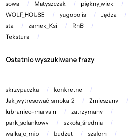
sowa
Matyszczak
piękny_wiek
WOLF_HOUSE
yugopolis
Jędza
sta
zamek_Ksi
RnB
Tekstura
Ostatnio wyszukiwane frazy
skrzypaczka
konkretne
Jak_wytresować_smoka_2
Zmieszany
lubraniec-marysin
zatrzymany
park_solankowy
szkoła_średnia
walka_o_mio
budżet
szalom