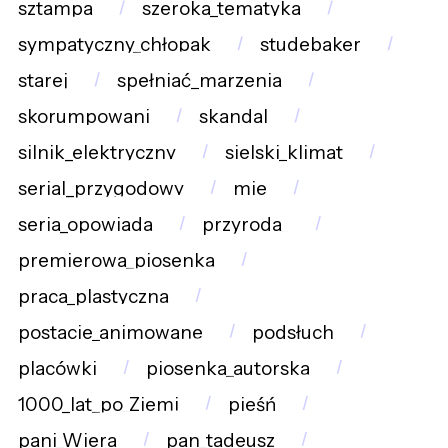
sztampa
szeroka_tematyka
sympatyczny_chłopak
studebaker
starej
spełniać_marzenia
skorumpowani
skandal
silnik_elektryczny
sielski_klimat
serial_przygodowy
mie
seria_opowiada
przyroda_
premierowa_piosenka
praca_plastyczna
postacie_animowane
podsłuch
placówki
piosenka_autorska
1000_lat_po_Ziemi
pieśń
pani_Wiera
pan_tadeusz