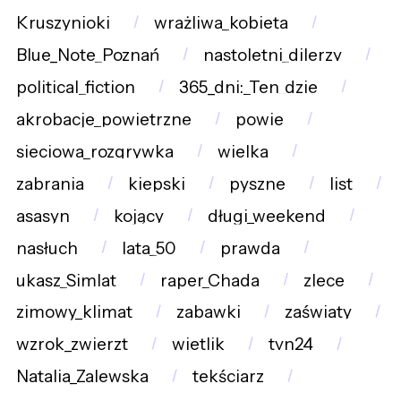
Kruszynioki
wrażliwa_kobieta
Blue_Note_Poznań
nastoletni_dilerzy
political_fiction
365_dni:_Ten_dzie
akrobacje_powietrzne
powie
sieciowa_rozgrywka
wielka
zabrania
kiepski
pyszne
list
asasyn
kojący
długi_weekend
nasłuch
lata_50
prawda
ukasz_Simlat
raper_Chada
zlece
zimowy_klimat
zabawki
zaświaty
wzrok_zwierzt
wietlik
tvn24
Natalia_Zalewska
tekściarz