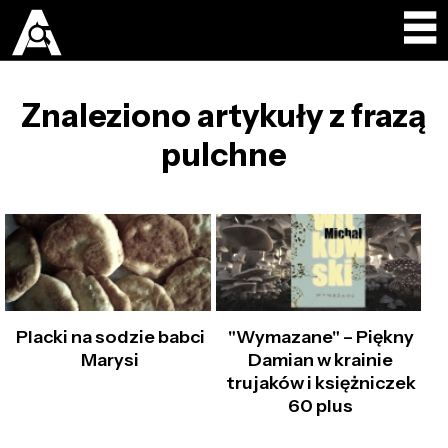
Znaleziono artykuły z frazą
pulchne
Placki na sodzie babci
"Wymazane" – Piękny
Marysi
Damian w krainie
trujaków i księżniczek
60 plus