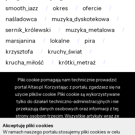
smooth_jazz
okres
ofercie
naśladowca
muzyka_dyskotekowa
sernik_królewski
muzyka_metalowa
marsjanina
lokalne
pira
krzysztofa
kruchy_świat
krucha_miłość
krótki_metraż
Pliki cookie pomagają nam technicznie prowadzić
portal Altao.pl. Korzystając z portalu, zgadzasz się na
użycie plików cookie. Pliki cookie są wykorzystywane
tylko do działań techniczno-administracyjnych i nie
przekazują danych osobowych oraz informacji z tej
strony osobom trzecim. Wszystkie artykuły wraz ze
zdjęciami i materiałami dostępnymi na portalu są
Akceptuję pliki cookies
własnością użytkowników. Administrator i właściciel
W ramach naszego portalu stosujemy pliki cookies w celu