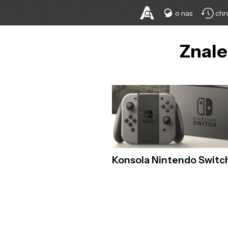
o nas
chr
Znale
Konsola Nintendo Switc