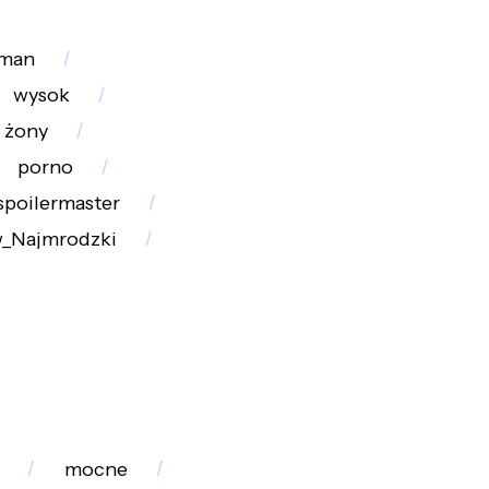
man
wysok
żony
porno
spoilermaster
w_Najmrodzki
mocne