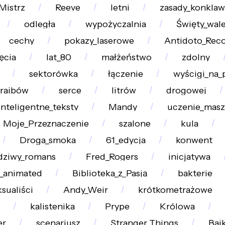
Mistrz
Reeve
letni
zasady_konkla
odległa
wypożyczalnia
Święty_wal
cechy
pokazy_laserowe
Antidoto_Rec
ęcia
lat_80
małżeństwo
zdolny
sektorówka
łączenie
wyścigi_na_
araibów
serce
litrów
drogowej
inteligentne_teksty
Mandy
uczenie_mas
Moje_Przeznaczenie
szalone
kula
Droga_smoka
61_edycja
konwent
dziwy_romans
Fred_Rogers
inicjatywa
_animated
Biblioteka_z_Pasją
bakterie
sualiści
Andy_Weir
krótkometrażowe
kalistenika
Prype
Królowa
er
scenariusz
Stranger_Things
Bajk