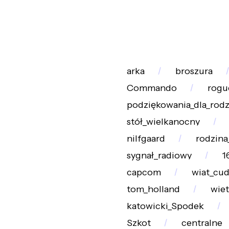
arka
broszura
Commando
rogu
podziękowania_dla_rod
stół_wielkanocny
nilfgaard
rodzin
sygnał_radiowy
1
capcom
wiat_cu
tom_holland
wiet
katowicki_Spodek
Szkot
centralne