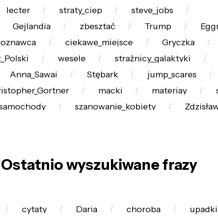
lecter
straty_ciep
steve_jobs
Gejlandia
zbesztać
Trump
Egg
uroznawca
ciekawe_miejsce
Gryczka
_Polski
wesele
strażnicy_galaktyki
Anna_Sawai
Stębark
jump_scares
istopher_Gortner
macki
materiay
_samochody
szanowanie_kobiety
Zdzisła
Ostatnio wyszukiwane frazy
cytaty
Daria
choroba
upadki