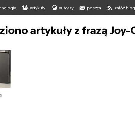
onologia
artykuły
autorzy
poczta
załóż blo
ziono artykuły z frazą Joy
h