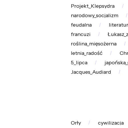
Projekt_Klepsydra
narodowy_socjalizm
feudalna
literat
francuzi
Łukasz_z
roślina_mięsożerna
letnia_radość
Chr
5_lipca
japońska
Jacques_Audiard
Orły
cywilizacja