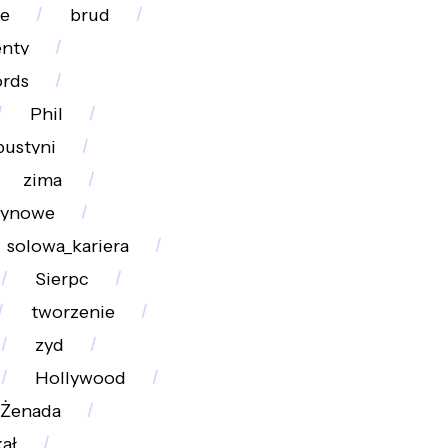
we
brud
enty
ords
Phil
pustyni
zima
zynowe
solowa_kariera
Sierpc
tworzenie
zyd
Hollywood
Żenada
ał