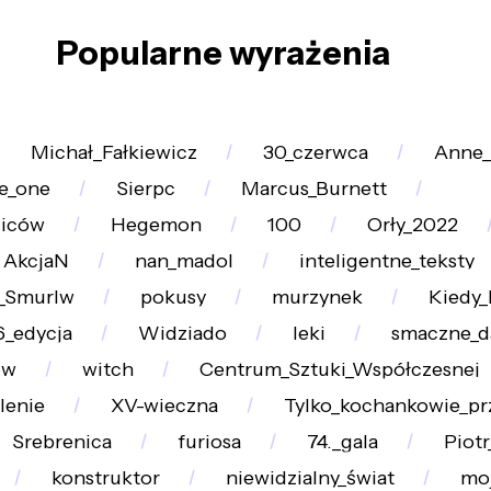
Popularne wyrażenia
Michał_Fałkiewicz
30_czerwca
Anne_
e_one
Sierpc
Marcus_Burnett
ziców
Hegemon
100
Orły_2022
AkcjaN
nan_madol
inteligentne_teksty
a_Smurlw
pokusy
murzynek
Kiedy_
6_edycja
Widziado
leki
smaczne_d
dw
witch
Centrum_Sztuki_Współczesnej
lenie
XV-wieczna
Tylko_kochankowie_prz
Srebrenica
furiosa
74._gala
Piot
konstruktor
niewidzialny_świat
moj