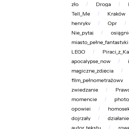
zło
Droga
Tell_Me
Kraków
henrykv
Opr
Nie_pytaj
osiągni
miasto_pełne_fantastyki
LEGO
Piraci_z_K
apocalypse_now
magiczne_zdjęcia
film_pełnometrażowy
zwiedzanie
Praw
momencie
photo
opowiei
homosek
dojrzały
działanie
autor_tekstu
row