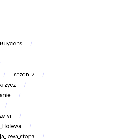
Buydens
sezon_2
krzycz
anie
e_yj
r_Holewa
a_lewa_stopa