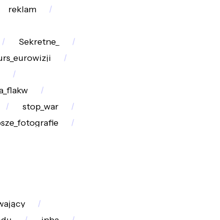
reklam
Sekretne_
rs_eurowizji
a_flakw
stop_war
psze_fotografie
wający