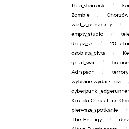
thea_sharrock
ko
Zombie
Chorzów
wiat_z_porcelany
empty_studio
tel
druga_cz
20-letni
osobista_płyta
Ke
great_war
homos
Adrspach
terrory
wybrane_wydarzenia
cyberpunk:_edgerunner
Kroniki_Conectora:_Ge
pierwsze_spotkanie
The_Prodigy
dec