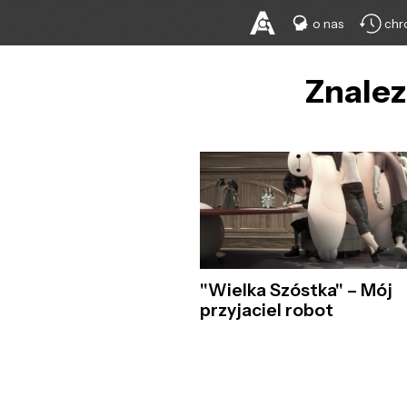
o nas
chr
Znalez
"Wielka Szóstka" – Mój
przyjaciel robot