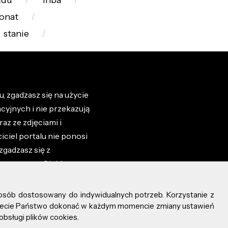
ądu
inba
onat
stanie
, zgadzasz się na użycie
cyjnych i nie przekazują
az ze zdjęciami i
iciel portalu nie ponosi
zgadzasz się z
zone przez Ciebie na
osób dostosowany do indywidualnych potrzeb. Korzystanie z
ożecie Państwo dokonać w każdym momencie zmiany ustawień
obsługi plików cookies.