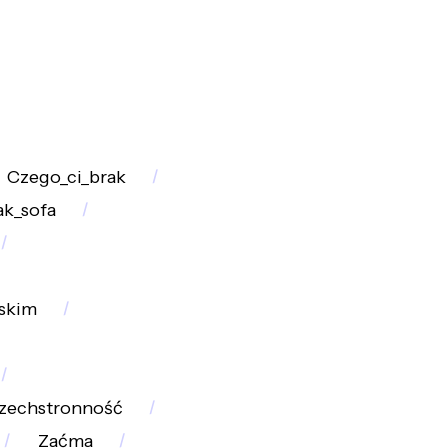
Czego_ci_brak
ak_sofa
skim
zechstronność
Zaćma