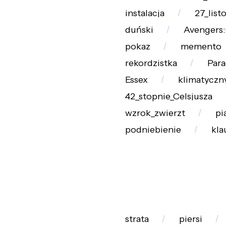
instalacja
27_list
duński
Avengers:
pokaz
memento
rekordzistka
Par
Essex
klimatyczn
42_stopnie_Celsjusza
wzrok_zwierzt
pi
podniebienie
kla
strata
piersi