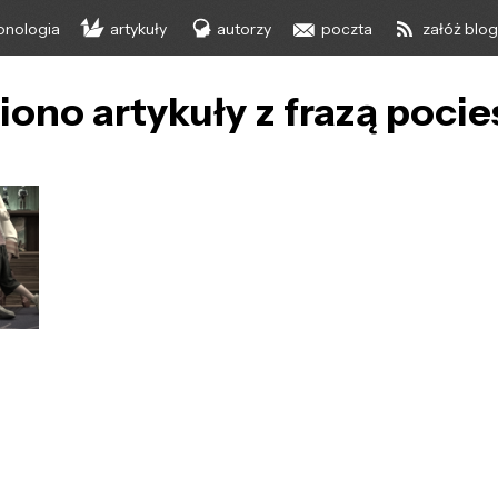
onologia
artykuły
autorzy
poczta
załóż blo
iono artykuły z frazą poci