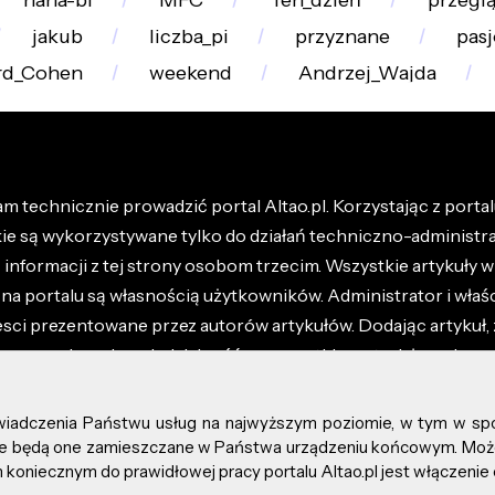
hana-bi
MFC
Ten_dzień
przegl
jakub
liczba_pi
przyznane
pasj
rd_Cohen
weekend
Andrzej_Wajda
m technicznie prowadzić portal Altao.pl. Korzystając z portalu
kie są wykorzystywane tylko do działań techniczno-administra
nformacji z tej strony osobom trzecim. Wszystkie artykuły wr
na portalu są własnością użytkowników. Administrator i właśc
esci prezentowane przez autorów artykułów. Dodając artykuł, 
z ponosisz odpowiedzialność za wszystkie materiały umieszc
óły dostępne w regulaminie portalu.
świadczenia Państwu usług na najwyższym poziomie, w tym w sp
kie prawa zastrzeżone.
, że będą one zamieszczane w Państwa urządzeniu końcowym. M
koniecznym do prawidłowej pracy portalu Altao.pl jest włączenie 