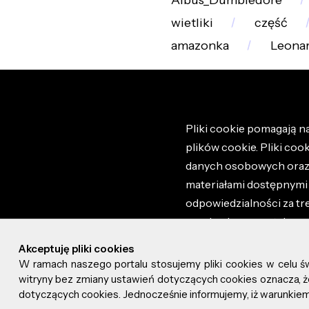
Albus_Dumbledore
wietliki
część
amazonka
Leona
Pliki cookie pomagają na
plików cookie. Pliki coo
danych osobowych oraz i
materiałami dostępnymi 
odpowiedzialności za tr
regulaminem portalu ora
stronie altao.pl. Szczeg
Akceptuję pliki cookies
W ramach naszego portalu stosujemy pliki cookies w celu 
© 2026 altao.pl. Wszyst
witryny bez zmiany ustawień dotyczących cookies oznacza
dotyczących cookies. Jednocześnie informujemy, iż warunkiem 
0.035