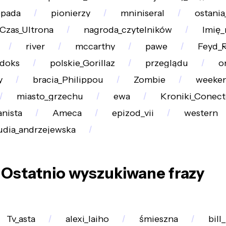
opada
pionierzy
mniniseral
ostania
Czas_Ultrona
nagroda_czytelników
Imię_
river
mccarthy
pawe
Feyd_
adoks
polskie_Gorillaz
przeglądu
o
y
bracia_Philippou
Zombie
weeke
miasto_grzechu
ewa
Kroniki_Conect
anista
Ameca
epizod_vii
western
udia_andrzejewska
Ostatnio wyszukiwane frazy
Tv_asta
alexi_laiho
śmieszna
bill