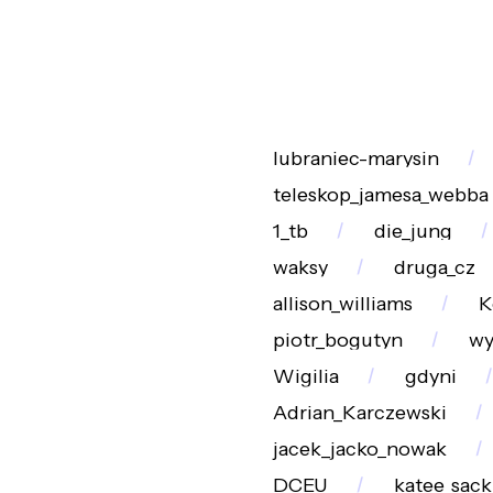
lubraniec-marysin
teleskop_jamesa_webba
1_tb
die_jung
waksy
druga_cz
allison_williams
K
piotr_bogutyn
wy
Wigilia
gdyni
Adrian_Karczewski
jacek_jacko_nowak
DCEU
katee_sack