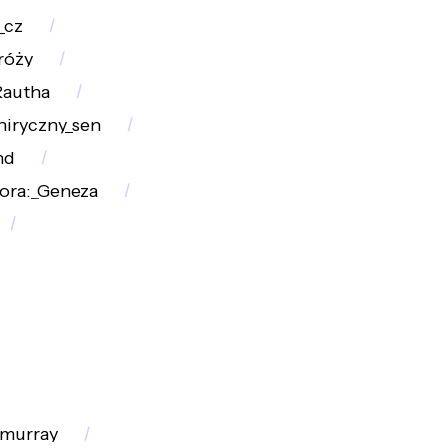
_cz
róży
Rautha
niryczny_sen
nd
ora:_Geneza
_murray