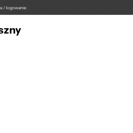
ga / logowanie
eszny