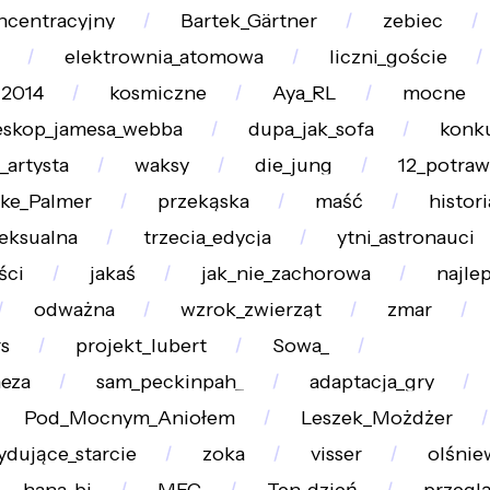
ncentracyjny
Bartek_Gärtner
zebiec
elektrownia_atomowa
liczni_goście
2014
kosmiczne
Aya_RL
mocne
eskop_jamesa_webba
dupa_jak_sofa
konku
_artysta
waksy
die_jung
12_potraw
ke_Palmer
przekąska
maść
histori
eksualna
trzecia_edycja
ytni_astronauci
ści
jakaś
jak_nie_zachorowa
najle
odważna
wzrok_zwierząt
zmar
s
projekt_lubert
Sowa_
neza
sam_peckinpah_
adaptacja_gry
Pod_Mocnym_Aniołem
Leszek_Możdżer
ydujące_starcie
zoka
visser
olśnie