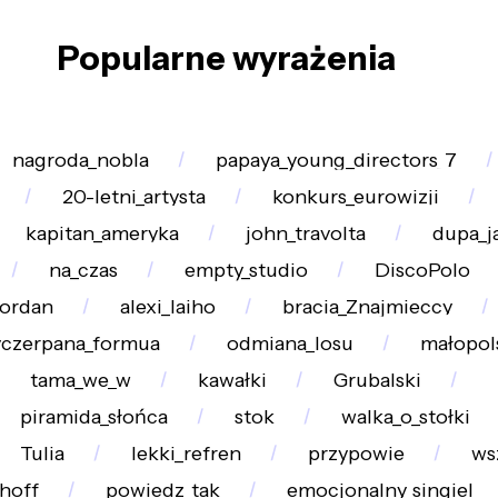
Popularne wyrażenia
nagroda_nobla
papaya_young_directors_7
20-letni_artysta
konkurs_eurowizji
kapitan_ameryka
john_travolta
dupa_j
na_czas
empty_studio
DiscoPolo
ordan
alexi_laiho
bracia_Znajmieccy
czerpana_formua
odmiana_losu
małopol
tama_we_w
kawałki
Grubalski
piramida_słońca
stok
walka_o_stołki
Tulia
lekki_refren
przypowie
ws
hoff
powiedz_tak
emocjonalny_singiel