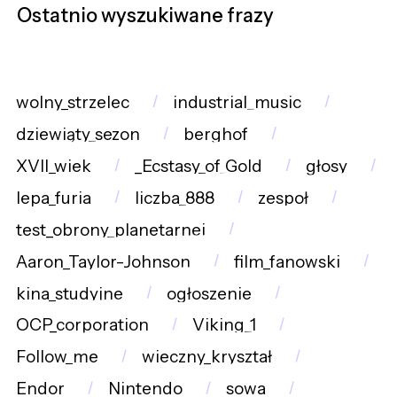
Ostatnio wyszukiwane frazy
wolny_strzelec
industrial_music
dziewiąty_sezon
berghof
XVII_wiek
_Ecstasy_of_Gold
głosy
lepa_furia
liczba_888
zespoł
test_obrony_planetarnej
Aaron_Taylor-Johnson
film_fanowski
kina_studyjne
ogłoszenie
OCP_corporation
Viking_1
Follow_me
wieczny_kryształ
Endor
Nintendo
sowa