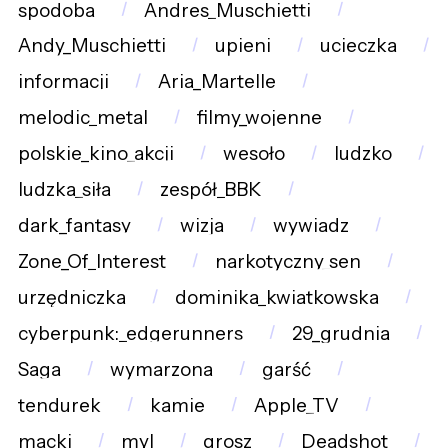
spodoba
Andres_Muschietti
Andy_Muschietti
upieni
ucieczka
informacji
Aria_Martelle
melodic_metal
filmy_wojenne
polskie_kino_akcji
wesoło
ludzko
ludzka_siła
zespół_BBK
dark_fantasy
wizja
wywiadz
Zone_Of_Interest
narkotyczny_sen
urzędniczka
dominika_kwiatkowska
cyberpunk:_edgerunners
29_grudnia
Saga
wymarzona
garść
tendurek
kamie
Apple_TV
macki
myl
grosz
Deadshot