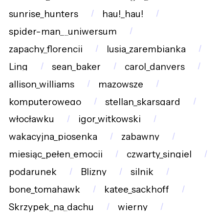
sunrise_hunters
hau!_hau!
spider-man__uniwersum
zapachy_florencji
lusia_zarembianka
Ling
sean_baker
carol_danvers
allison_williams
mazowsze
komputerowego
stellan_skarsgard
włocławku
igor_witkowski
wakacyjna_piosenka
zabawny
miesiąc_pełen_emocji
czwarty_singiel
podarunek
Blizny
silnik
bone_tomahawk
katee_sackhoff
Skrzypek_na_dachu
wierny