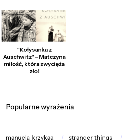
"Kołysanka z
Auschwitz" – Matczyna
miłość, która zwycięża
zło!
Popularne wyrażenia
manuela_krzykaa
stranger_things