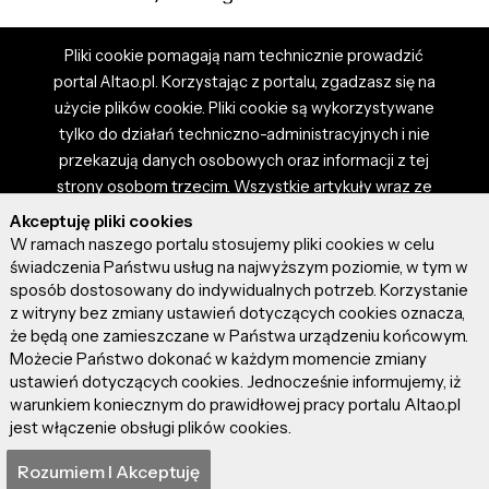
Pliki cookie pomagają nam technicznie prowadzić
portal Altao.pl. Korzystając z portalu, zgadzasz się na
użycie plików cookie. Pliki cookie są wykorzystywane
tylko do działań techniczno-administracyjnych i nie
przekazują danych osobowych oraz informacji z tej
strony osobom trzecim. Wszystkie artykuły wraz ze
zdjęciami i materiałami dostępnymi na portalu są
Akceptuję pliki cookies
własnością użytkowników. Administrator i właściciel
W ramach naszego portalu stosujemy pliki cookies w celu
portalu nie ponosi odpowiedzialności za tresci
świadczenia Państwu usług na najwyższym poziomie, w tym w
sposób dostosowany do indywidualnych potrzeb. Korzystanie
prezentowane przez autorów artykułów. Dodając
z witryny bez zmiany ustawień dotyczących cookies oznacza,
artykuł, zgadzasz się z regulaminem portalu oraz
że będą one zamieszczane w Państwa urządzeniu końcowym.
ponosisz odpowiedzialność za wszystkie materiały
Możecie Państwo dokonać w każdym momencie zmiany
umieszczone przez Ciebie na stronie altao.pl.
ustawień dotyczących cookies. Jednocześnie informujemy, iż
Szczegóły dostępne w regulaminie portalu.
warunkiem koniecznym do prawidłowej pracy portalu Altao.pl
jest włączenie obsługi plików cookies.
© 2026 altao.pl. Wszystkie prawa zastrzeżone.
Rozumiem I Akceptuję
0.070