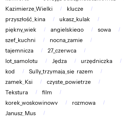
Kazimierze_Wielki
klucze
przyszłość_kina
ukasz_kulak
piękny_wiek
angielskiego
sowa
szef_kuchni
nocna_zamie
tajemnicza
27_czerwca
lot_samolotu
Jędza
urzędniczka
kod
Sully_trzymają_się_razem
zamek_Ksi
czyste_powietrze
Tekstura
film
korek_woskowinowy
rozmowa
Janusz_Mus