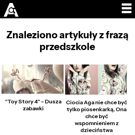
Znaleziono artykuły z frazą
przedszkole
"Toy Story 4" – Dusza
Ciocia Aga nie chce być
zabawki
tylko piosenkarką, Ona
chce być
wspomnieniem z
dzieciństwa