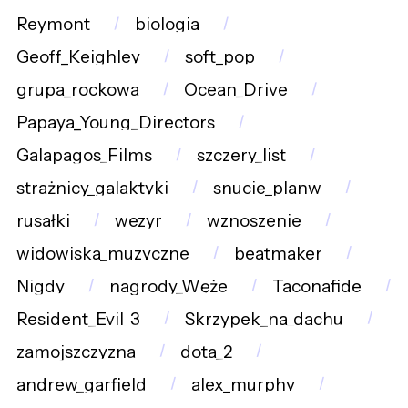
Reymont
biologia
Geoff_Keighley
soft_pop
grupa_rockowa
Ocean_Drive
Papaya_Young_Directors
Galapagos_Films
szczery_list
strażnicy_galaktyki
snucie_planw
rusałki
wezyr
wznoszenie
widowiska_muzyczne
beatmaker
Nigdy
nagrody_Węże
Taconafide
Resident_Evil_3
Skrzypek_na_dachu
zamojszczyzna
dota_2
andrew_garfield
alex_murphy