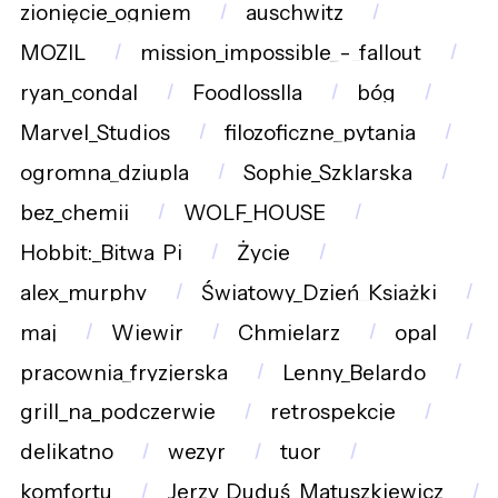
zionięcie_ogniem
auschwitz
MOZIL
mission_impossible_-_fallout
ryan_condal
Foodlosslla
bóg
Marvel_Studios
filozoficzne_pytania
ogromna_dziupla
Sophie_Szklarska
bez_chemii
WOLF_HOUSE
Hobbit:_Bitwa_Pi
Życie
alex_murphy
Światowy_Dzień_Książki
maj
Wiewir
Chmielarz
opal
pracownia_fryzjerska
Lenny_Belardo
grill_na_podczerwie
retrospekcje
delikatno
wezyr
tuor
komfortu
Jerzy_Duduś_Matuszkiewicz