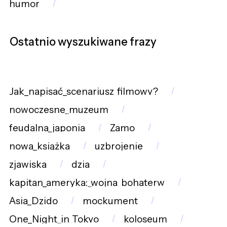
humor
Ostatnio wyszukiwane frazy
Jak_napisać_scenariusz_filmowy?
nowoczesne_muzeum
feudalna_japonia
Zamo
nowa_książka
uzbrojenie
zjawiska
dzia
kapitan_ameryka:_wojna_bohaterw
Asia_Dzido
mockument
One_Night_in_Tokyo
koloseum