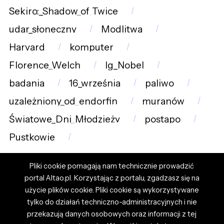
Sekiro:_Shadow_of_Twice
udar_słoneczny
Modlitwa
Harvard
komputer
Florence_Welch
Ig_Nobel
badania
16_września
paliwo
uzależniony_od_endorfin
muranów
Światowe_Dni_Młodzieży
postapo
Pustkowie
Pliki cookie pomagają nam technicznie prowadzić
portal Altao.pl. Korzystając z portalu, zgadzasz się na
użycie plików cookie. Pliki cookie są wykorzystywane
tylko do działań techniczno-administracyjnych i nie
przekazują danych osobowych oraz informacji z tej