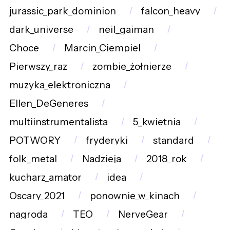
jurassic_park_dominion
falcon_heavy
dark_universe
neil_gaiman
Choce
Marcin_Ciempiel
Pierwszy_raz
zombie_żołnierze
muzyka_elektroniczna
Ellen_DeGeneres
multiinstrumentalista
5_kwietnia
POTWORY
fryderyki
standard
folk_metal
Nadzieja
2018_rok
kucharz_amator
idea
Oscary_2021
ponownie_w_kinach
nagroda
TEO
NerveGear