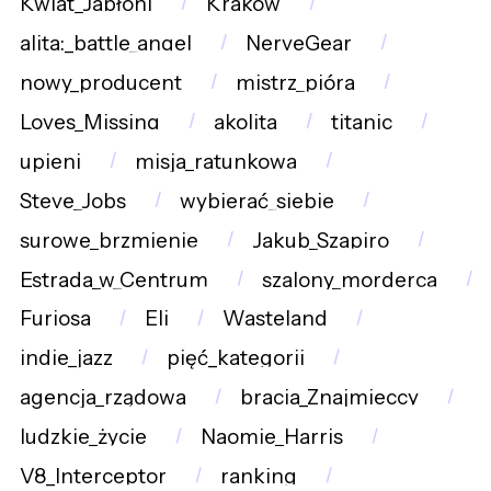
Kwiat_Jabłoni
Kraków
alita:_battle_angel
NerveGear
nowy_producent
mistrz_pióra
Loves_Missing
akolita
titanic
upieni
misja_ratunkowa
Steve_Jobs
wybierać_siebie
surowe_brzmienie
Jakub_Szapiro
Estrada_w_Centrum
szalony_morderca
Furiosa
Eli
Wasteland
indie_jazz
pięć_kategorii
agencja_rządowa
bracia_Znajmieccy
ludzkie_życie
Naomie_Harris
V8_Interceptor
ranking