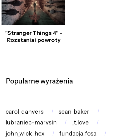
"Stranger Things 4" –
Rozstania i powroty
Popularne wyrażenia
carol_danvers
sean_baker
lubraniec-marysin
_t.love
john_wick_hex
fundacja_fosa