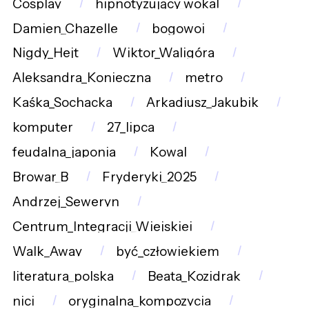
Cosplay
hipnotyzujący_wokal
Damien_Chazelle
bogowoj
Nigdy_Hejt
Wiktor_Waligóra
Aleksandra_Konieczna
metro
Kaśka_Sochacka
Arkadiusz_Jakubik
komputer
27_lipca
feudalna_japonia
Kowal
Browar_B
Fryderyki_2025
Andrzej_Seweryn
Centrum_Integracji_Wiejskiej
Walk_Away
być_człowiekiem
literatura_polska
Beata_Kozidrak
nici
oryginalna_kompozycja