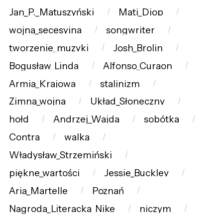
Jan_P._Matuszyński
Mati_Diop
wojna_secesyjna
songwriter
tworzenie_muzyki
Josh_Brolin
Bogusław_Linda
Alfonso_Curaon
Armia_Krajowa
stalinizm
Zimna_wojna
Układ_Słoneczny
hołd
Andrzej_Wajda
sobótka
Contra
walka
Władysław_Strzemiński
piękne_wartości
Jessie_Buckley
Aria_Martelle
Poznań
Nagroda_Literacka_Nike
niczym