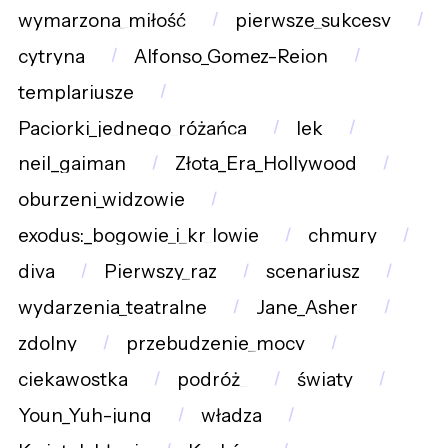
wymarzona_miłość
pierwsze_sukcesy
cytryna
Alfonso_Gomez-Rejon
templariusze
Paciorki_jednego_różańca
lek
neil_gaiman
Złota_Era_Hollywood
oburzeni_widzowie
exodus:_bogowie_i_kr_lowie
chmury
diva
Pierwszy_raz
scenariusz
wydarzenia_teatralne
Jane_Asher
zdolny
przebudzenie_mocy
ciekawostka
podróż_
światy
Youn_Yuh-jung
władza