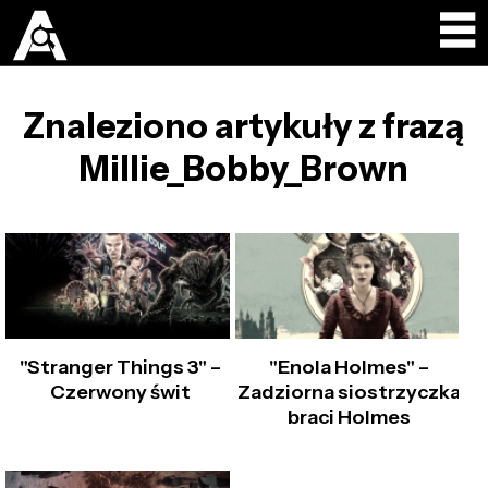
Znaleziono artykuły z frazą
Millie_Bobby_Brown
"Stranger Things 3" –
"Enola Holmes" –
Czerwony świt
Zadziorna siostrzyczka
braci Holmes