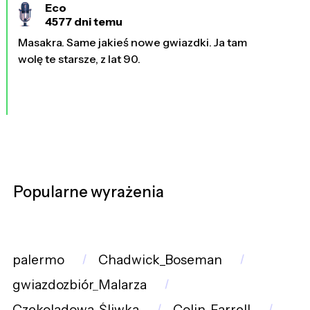
Eco
4577 dni temu
Masakra. Same jakieś nowe gwiazdki. Ja tam
wolę te starsze, z lat 90.
Popularne wyrażenia
palermo
Chadwick_Boseman
gwiazdozbiór_Malarza
Czekoladowa_Śliwka
Colin_Farrell