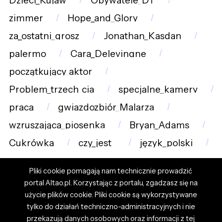
Dzieci_Kujaw
Obywatele_DT
zimmer
Hope_and_Glory
za_ostatni_grosz
Jonathan_Kasdan
palermo
Cara_Delevingne
początkujący_aktor
Problem_trzech_cia
specjalne_kamery
praca
gwiazdozbiór_Malarza
wzruszająca_piosenka
Bryan_Adams
Cukrówka
czy_jest_
język_polski
Pliki cookie pomagają nam technicznie prowadzić
portal Altao.pl. Korzystając z portalu, zgadzasz się na
użycie plików cookie. Pliki cookie są wykorzystywane
tylko do działań techniczno-administracyjnych i nie
przekazują danych osobowych oraz informacji z tej