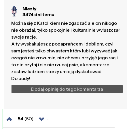
Niezły
3474 dni temu
Można się z Katolikiem nie zgadzać ale on nikogo
nie obrażał, tylko spokojnie i kulturalnie wyłuszczał
swoje racje.
A ty wyskakujesz z popaprańcem i debilem, czyli
sam jesteś tylko chwastem który lubi wyzywać jak
czegoś nie zrozumie, nie chcesz przyjąć jego racji
to nie czytaj i sie nie rzucaj psie, a komentarze
zostaw ludziom ktorzy umieją dyskutować
Do budy!
Dodaj opinię do tego komentarza
54
(60)