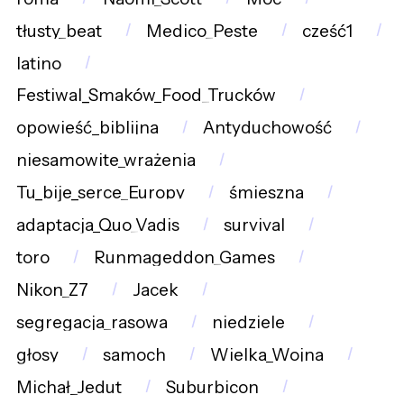
tłusty_beat
Medico_Peste
cześć1
latino
Festiwal_Smaków_Food_Trucków
opowieść_biblijna
Antyduchowość
niesamowite_wrażenia
Tu_bije_serce_Europy
śmieszna
adaptacja_Quo_Vadis
survival
toro
Runmageddon_Games
Nikon_Z7
Jacek
segregacja_rasowa
niedziele
głosy
samoch
Wielka_Wojna
Michał_Jedut
Suburbicon