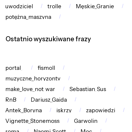
uwodziciel
trolle
Męskie_Granie
potężna_maszyna
Ostatnio wyszukiwane frazy
portal_
fismoll
muzyczne_horyzonty
make_love_not_war
Sebastian_Sus
RnB
Dariusz_Gajda
Antek_Boryna
iskrzy
zapowiedzi
Vignette_Stonemoss
Garwolin
roma
Naomi_Scott
Moc