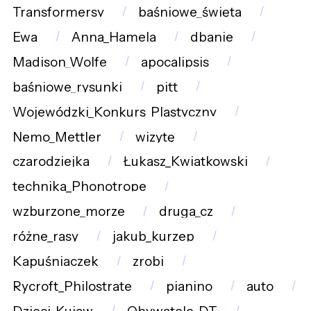
Transformersy
baśniowe_święta
Ewa
Anna_Hamela
dbanie
Madison_Wolfe
apocalipsis
baśniowe_rysunki
pitt
Wojewódzki_Konkurs_Plastyczny
Nemo_Mettler
wizytę
czarodziejka
Łukasz_Kwiatkowski
technika_Phonotrope
wzburzone_morze
druga_cz
różne_rasy
jakub_kurzep
Kapuśniaczek
zrobi
Rycroft_Philostrate
pianino
auto