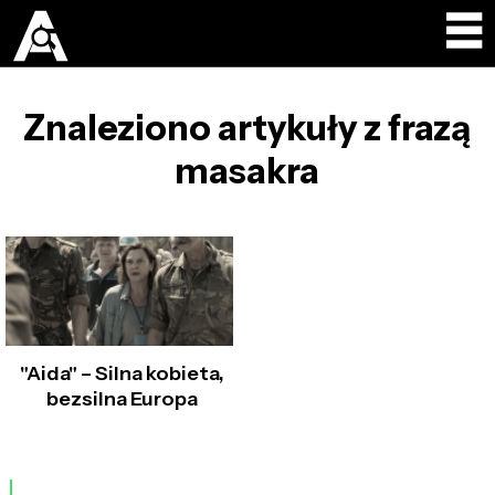
Znaleziono artykuły z frazą
masakra
"Aida" – Silna kobieta,
bezsilna Europa