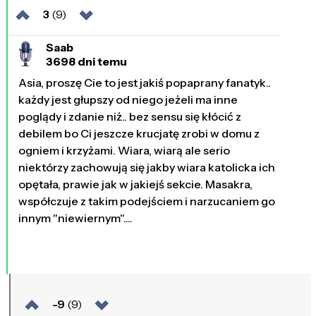
3
(9)
Saab
3698 dni temu
Asia, proszę Cie to jest jakiś popaprany fanatyk..
każdy jest głupszy od niego jeżeli ma inne
poglądy i zdanie niż.. bez sensu się kłócić z
debilem bo Ci jeszcze krucjatę zrobi w domu z
ogniem i krzyżami. Wiara, wiarą ale serio
niektórzy zachowują się jakby wiara katolicka ich
opętała, prawie jak w jakiejś sekcie. Masakra,
współczuje z takim podejściem i narzucaniem go
innym "niewiernym"....
-9
(9)