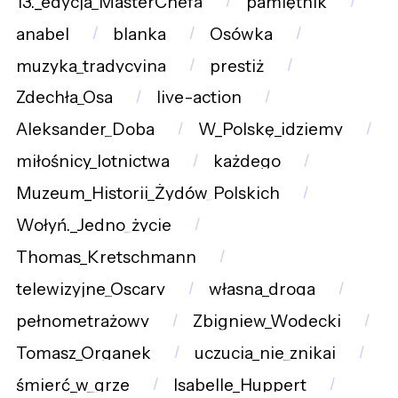
13._edycja_MasterChefa
pamiętnik
anabel
blanka
Osówka
muzyka_tradycyjna
prestiż
Zdechła_Osa
live-action
Aleksander_Doba
W_Polskę_idziemy
miłośnicy_lotnictwa
każdego
Muzeum_Historii_Żydów_Polskich
Wołyń._Jedno_życie
Thomas_Kretschmann
telewizyjne_Oscary
własna_droga
pełnometrażowy
Zbigniew_Wodecki
Tomasz_Organek
uczucia_nie_znikaj
śmierć_w_grze
Isabelle_Huppert