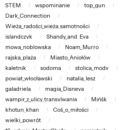
STEM
wspominanie
top_gun
Dark_Connection
Wieża_radości_wieża_samotności
islandczyk
Shandy_and_Eva
mowa_noblowska
Noam_Murro
rajska_plaża
Miasto_Aniołów
kaletnik
sodoma
stolica_mody
powiat_włocławski
natalia_lesz
galadriela
magia_Disneya
wampir_z_ulicy_transylwania
Mińśk
khotun_khan
Coś_o_miłości
wielki_powrót