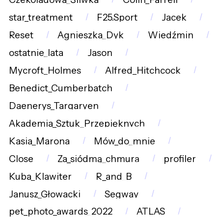
star_treatment
F25.Sport
Jacek
Reset
Agnieszka_Dyk
Wiedźmin
ostatnie_lata
Jason
Mycroft_Holmes
Alfred_Hitchcock
Benedict_Cumberbatch
Daenerys_Targaryen
Akademia_Sztuk_Przepięknych
Kasia_Marona
Mów_do_mnie
Close
Za_siódmą_chmurą
profiler
Kuba_Klawiter
R_and_B
Janusz_Głowacki
Segway
pet_photo_awards_2022
ATLAS