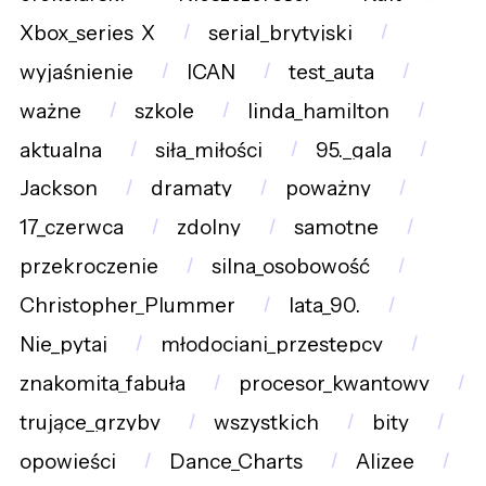
Xbox_series_X
serial_brytyjski
wyjaśnienie
ICAN
test_auta
ważne
szkole
linda_hamilton
aktualna
siła_miłości
95._gala
Jackson
dramaty
poważny
17_czerwca
zdolny
samotne
przekroczenie
silna_osobowość
Christopher_Plummer
lata_90.
Nie_pytaj
młodociani_przestępcy
znakomita_fabuła
procesor_kwantowy
trujące_grzyby
wszystkich
bity
opowieści
Dance_Charts
Alizee