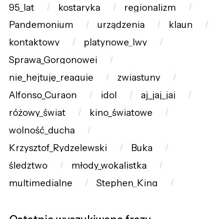
95_lat
kostaryka
regionalizm
Pandemonium
urządzenia
klaun
kontaktowy
platynowe_lwy
Sprawa_Gorgonowej
nie_hejtuję_reaguję
zwiastuny
Alfonso_Curaon
idol
aj_jaj_jaj
różowy_świat
kino_światowe
wolność_ducha
Krzysztof_Rydzelewski
Buka
śledztwo
młody_wokalistka
multimedialne
Stephen_King