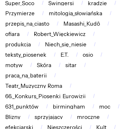
Super_Soco
Swingersi
kradzie
Przymierze
mitologia_słowiańska
przepis_na_ciasto
Masashi_Kudô
ofiara
Robert_Więckiewicz
produkcja
Niech_się_niesie
teksty_piosenek
E.T.
osio
motyw
Skóra
sitar
praca_na_baterii
Teatr_Muzyczny_Roma
66._Konkurs_Piosenki_Eurowizji
631_punktów
birmingham
moc
Blizny
sprzyjający
mroczne
efekciarski
Nieszczerości
Kult