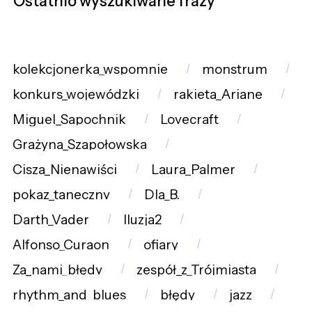
Ostatnio wyszukiwane frazy
kolekcjonerka_wspomnie
monstrum
konkurs_wojewódzki
rakieta_Ariane
Miguel_Sapochnik
Lovecraft
Grażyna_Szapołowska
Cisza_Nienawiści
Laura_Palmer
pokaz_taneczny
Dla_B.
Darth_Vader
Iluzja2
Alfonso_Curaon
ofiary
Za_nami_błędy
zespół_z_Trójmiasta
rhythm_and_blues
błędy
jazz