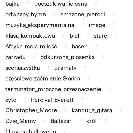
bajka
pooszukiwanie_syna
odważny_hymn
smażone_pierogi
muzyka_eksperymentalna
image
klasa_kompaktowa
biel
stare
Afryka_moja_miłość
basen
zarządu
odkurzona_piosenka
scenarzystka
dramaty
częściowe_zaćmienie_Słońca
terminator:_mroczne_przeznaczenie
żyto
Percival_Everett
Christopher_Moore
kangur_z_gitarą
Dzie_Mamy
Baltazar
król
filmy_na_halloween