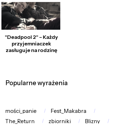
"Deadpool 2" – Każdy
przyjemniaczek
zasługuje na rodzinę
Popularne wyrażenia
mości_panie
Fest_Makabra
The_Return
zbiorniki
Blizny