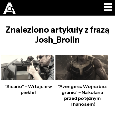
Znaleziono artykuły z frazą
Josh_Brolin
"Sicario" – Witajcie w
"Avengers: Wojna bez
piekle!
granic" – Na kolana
przed potężnym
Thanosem!