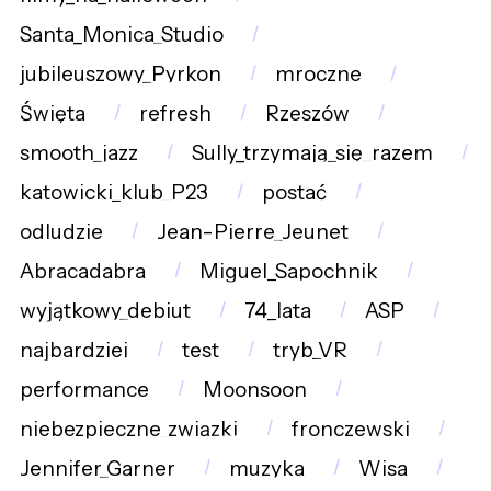
Santa_Monica_Studio
jubileuszowy_Pyrkon
mroczne
Święta
refresh
Rzeszów
smooth_jazz
Sully_trzymają_się_razem
katowicki_klub_P23
postać
odludzie
Jean-Pierre_Jeunet
Abracadabra
Miguel_Sapochnik
wyjątkowy_debiut
74_lata
ASP
najbardziej
test
tryb_VR
performance
Moonsoon
niebezpieczne_związki
fronczewski
Jennifer_Garner
muzyka
Wisa