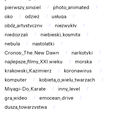
pierwszy_singiel
photo_animated
oko
odzież
usługa
obóz_artystyczny
niezwykły
niedojrzali
niebieski_kosmita
nebula
nastolatki
Cronos:_The_New_Dawn
narkotyki
najlepsze_filmy_XXI_wieku
morska
krakowski_Kazimierz
koronawirus_
komputer
kobieta_o_wielu_twarzach
Miyagi-Do_Karate
inny_level
gra_wideo
emocean_drive
dusza_towarzystwa