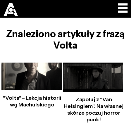
Znaleziono artykuły z frazą
Volta
"Volta" – Lekcja historii
Zapoluj z "Van
wg Machulskiego
Helsingiem". Na własnej
skórze poczuj horror
punk!