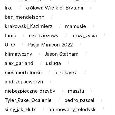
lika
królowa_Wielkiej_Brytanii
ben_mendelsohn
krakowski_Kazimierz
mamusie
tanio
młodzieżowy
proza_życia
UFO
Pasja_Minicon_2022
klimatyczny
Jason_Statham
alex_garland
usługa
nieśmiertelność
przekąska
andrzej_seweryn
niebezpieczne_grzyby
masztu
Tyler_Rake:_Ocalenie
pedro_pascal
silny_jak_Hulk
animowany_teledysk