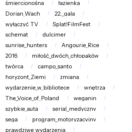
śmiercionośna
łazienka
Dorian_Wach
22._gala
wyłączyć_TV
Splat!FilmFest
schemat
dulcimer
sunrise_hunters
Angourie_Rice
2016
miłość_dwóch_chłopaków
twórca
campo_santo
horyzont_Ziemi
zmiana
wydarzenie_w_bibliotece
wnętrza
The_Voice_of_Poland
weganin
szybkie_auta
serial_medyczny
sega
program_motoryzacyjny
prawdziwe_wydarzenia