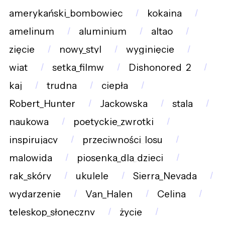
amerykański_bombowiec
kokaina
amelinum
aluminium
altao
zięcie
nowy_styl
wyginięcie
wiat
setka_filmw
Dishonored_2
kaj
trudna
ciepła
Robert_Hunter
Jackowska
stala
naukowa
poetyckie_zwrotki
inspirujący
przeciwności_losu
malowida
piosenka_dla_dzieci
rak_skóry
ukulele
Sierra_Nevada
wydarzenie
Van_Halen
Celina
teleskop_słoneczny
życie