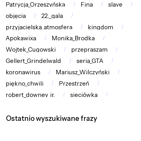
Patrycja_Orzeszyńska
Fina
slave
objęcia
22._gala
przyjacielska_atmosfera
kingdom
Apokawixa
Monika_Brodka
Wojtek_Cugowski
przepraszam
Gellert_Grindelwald
seria_GTA
koronawirus
Mariusz_Wilczyński
piękno_chwili
Przestrzeń
robert_downey_jr.
sieciówka
Ostatnio wyszukiwane frazy