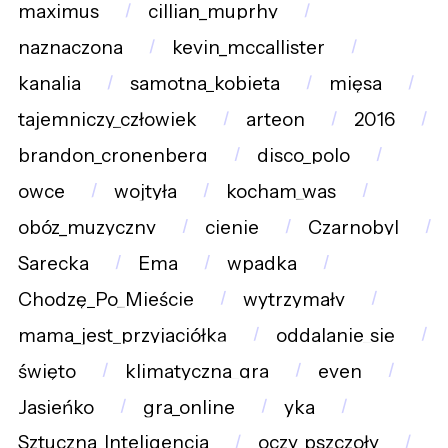
maximus
cillian_muprhy
naznaczona
kevin_mccallister
kanalia
samotna_kobieta
mięsa
tajemniczy_człowiek
arteon
2016
brandon_cronenberg
disco_polo
owce
wojtyła
kocham_was
obóz_muzyczny
cienie
Czarnobyl
Sarecka
Ema
wpadka
Chodzę_Po_Mieście
wytrzymały
mama_jest_przyjaciółką
oddalanie_się
święto
klimatyczna_gra
even
Jasieńko
gra_online
yka
Sztuczna_Inteligencja
oczy_pszczoły