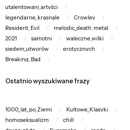
utalentowani_artyści
legendarne_krasnale
Crowley
Resident_Evil
melodic_death_metal
2021
samotni
waleczne_wilki
siedem_utworów
erotycznych
Breaking_Bad
Ostatnio wyszukiwane frazy
1000_lat_po_Ziemi
Kultowe_Klasyki
homoseksualizm
chill