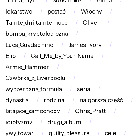
druga_płyta
Sunsmoke
moda
lekarstwo
postać
Włochy
Tamte_dni_tamte_noce
Oliver
bomba_kryptologiczna
Luca_Guadagnino
James_Ivory
Elio
Call_Me_by_Your_Name
Armie_Hammer
Czwórka_z_Liverpoolu
wyczerpana_formuła
seria
dynastia
rodzina
najgorsza_część
latające_samochody
Chris_Pratt
idiotyzmy
drugi_album
ywy_towar
guilty_pleasure
cele