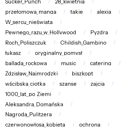
Sucker_Punch
28_kwietnia
przełomowa_manga
takie
alexia
W_sercu_nieświata
Pewnego_razu_w_Hollywood
Pyzdra
Roch_Poliszczuk
Childish_Gambino
łukasz
oryginalny_pomysł
ballada_rockowa
music
catering
Zdzisław_Najmrodzki
biszkopt
wścibska_ciotka
szanse
zajcia
1000_lat_po_Ziemi
Aleksandra_Domańska
Nagroda_Pulitzera
czerwonowłosa_kobieta
ochrona