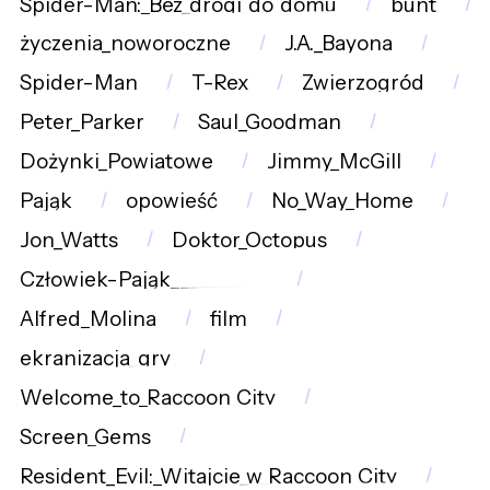
Spider-Man:_Bez_drogi_do_domu
bunt
życzenia_noworoczne
J.A._Bayona
Spider-Man
T-Rex
Zwierzogród
Peter_Parker
Saul_Goodman
Dożynki_Powiatowe
Jimmy_McGill
Pająk
opowieść
No_Way_Home
Jon_Watts
Doktor_Octopus
Człowiek-Pająk__________
Alfred_Molina
film
ekranizacja_gry
Welcome_to_Raccoon_City
Screen_Gems
Resident_Evil:_Witajcie_w_Raccoon_City