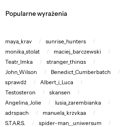
Popularne wyrażenia
maya_krav
sunrise_hunters
monika_stolat
maciej_barczewski
Teatr_Imka
stranger_things
John_Wilson
Benedict_Cumberbatch
sprawdź
Albert_i_Luca
Testosteron
skansen
Angelina_Jolie
lusia_zarembianka
adrspach
manuela_krzykaa
S.T.A.R.S.
spider-man__uniwersum