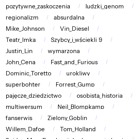
pozytywne_zaskoczenia
ludzki_genom
regionalizm
absurdalna
Mike_Johnson
Vin_Diesel
Teatr_Imka
Szybcy_i_wściekli_9
Justin_Lin
wymarzona
John_Cena
Fast_and_Furious
Dominic_Toretto
urokliwy
superbohter
Forrest_Gump
pajęcze_dziedzictwo
osobista_historia
multiwersum
Neil_Blompkamp
fanserwis
Zielony_Goblin
Willem_Dafoe
Tom_Holland