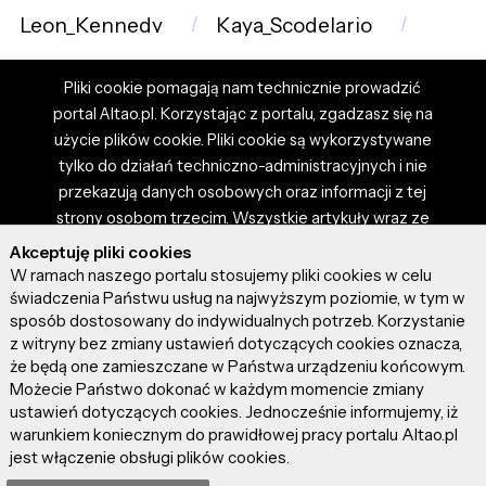
Leon_Kennedy
Kaya_Scodelario
Pliki cookie pomagają nam technicznie prowadzić
portal Altao.pl. Korzystając z portalu, zgadzasz się na
użycie plików cookie. Pliki cookie są wykorzystywane
tylko do działań techniczno-administracyjnych i nie
przekazują danych osobowych oraz informacji z tej
strony osobom trzecim. Wszystkie artykuły wraz ze
zdjęciami i materiałami dostępnymi na portalu są
Akceptuję pliki cookies
własnością użytkowników. Administrator i właściciel
W ramach naszego portalu stosujemy pliki cookies w celu
portalu nie ponosi odpowiedzialności za tresci
świadczenia Państwu usług na najwyższym poziomie, w tym w
sposób dostosowany do indywidualnych potrzeb. Korzystanie
prezentowane przez autorów artykułów. Dodając
z witryny bez zmiany ustawień dotyczących cookies oznacza,
artykuł, zgadzasz się z regulaminem portalu oraz
że będą one zamieszczane w Państwa urządzeniu końcowym.
ponosisz odpowiedzialność za wszystkie materiały
Możecie Państwo dokonać w każdym momencie zmiany
umieszczone przez Ciebie na stronie altao.pl.
ustawień dotyczących cookies. Jednocześnie informujemy, iż
Szczegóły dostępne w regulaminie portalu.
warunkiem koniecznym do prawidłowej pracy portalu Altao.pl
jest włączenie obsługi plików cookies.
© 2026 altao.pl. Wszystkie prawa zastrzeżone.