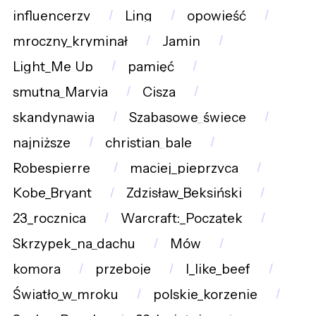
influencerzy
Ling
opowieść
mroczny_kryminał
Jamin
Light_Me_Up
pamięć
smutna_Maryja
Cisza
skandynawia
Szabasowe_świece
najniższe
christian_bale
Robespierre_
maciej_pieprzyca
Kobe_Bryant
Zdzisław_Beksiński
23_rocznica
Warcraft:_Początek
Skrzypek_na_dachu
Mów
komora
przeboje
I_like_beef
Światło_w_mroku
polskie_korzenie