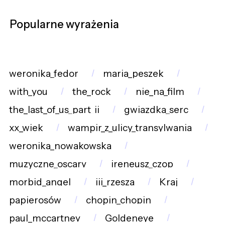
Popularne wyrażenia
weronika_fedor
maria_peszek
with_you
the_rock
nie_na_film
the_last_of_us_part_ii
gwiazdka_serc
xx_wiek
wampir_z_ulicy_transylwania
weronika_nowakowska
muzyczne_oscary
ireneusz_czop
morbid_angel
iii_rzesza
Kraj
papierosów
chopin_chopin
paul_mccartney
Goldeneye