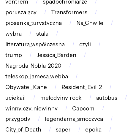
ventrem
spadochroniarze
poruszający
Transformers
piosenka_turystyczna
Na_Chwilę
wybra
stala
literatura_współczesna
czyli
trump
Jessica_Barden
Nagroda_Nobla_2020
teleskop_jamesa_webba
Obywatel_Kane
Resident_Evil_2
uciekaj!
melodyjny_rock
autobus
winny_czy_niewinny
Capcom
przygody
legendarna_smoczyca
City_of_Death
saper
epoka