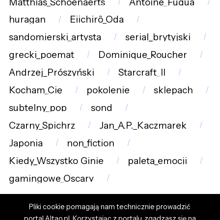
Matthias_Schoenaerts
Antoine_Fuqua
huragan
Eiichirô_Oda
sandomierski_artysta
serial_brytyjski
grecki_poemat
Dominique_Roucher
Andrzej_Prószyński
Starcraft_II
Kocham_Cię
pokolenie
sklepach
subtelny_pop
sond
Czarny_Spichrz
Jan_A.P._Kaczmarek
Japonia
non_fiction
Kiedy_Wszystko_Ginie
paleta_emocji
gamingowe_Oscary
Pliki cookie pomagają nam technicznie prowadzić
portal Altao.pl. Korzystając z portalu, zgadzasz się na