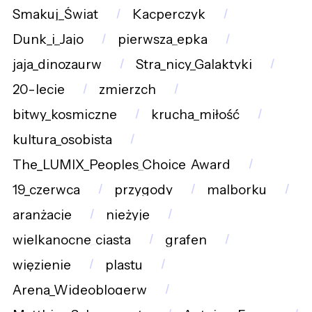
Smakuj_Świat
Kacperczyk
Dunk_i_Jajo
pierwsza_epka
jaja_dinozaurw
Stra_nicy_Galaktyki
20-lecie
zmierzch
bitwy_kosmiczne
krucha_miłość
kultura_osobista
The_LUMIX_Peoples_Choice_Award
19_czerwca
przygody
malborku
aranżacje
nieżyje
wielkanocne_ciasta
grafen
więzienie
plastu
Arena_Wideoblogerw