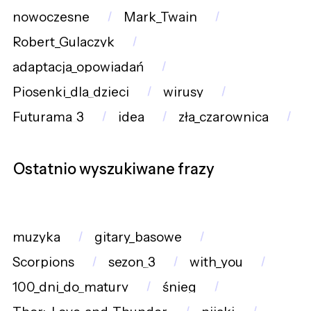
nowoczesne
Mark_Twain
Robert_Gulaczyk
adaptacja_opowiadań
Piosenki_dla_dzieci
wirusy
Futurama_3
idea
zła_czarownica
Ostatnio wyszukiwane frazy
muzyka
gitary_basowe
Scorpions
sezon_3
with_you
100_dni_do_matury
śnieg