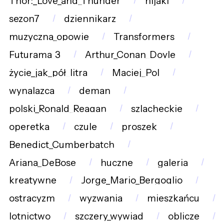
Thor:_Love_and_Thunder
nijaki
sezon7
dziennikarz
muzyczna_opowie
Transformers
Futurama_3
Arthur_Conan_Doyle
życie_jak_pół_litra
Maciej_Pol
wynalazca
deman
polski_Ronald_Reagan
szlacheckie
operetka
czule
proszek
Benedict_Cumberbatch
Ariana_DeBose
huczne
galeria
kreatywne
Jorge_Mario_Bergoglio
ostracyzm
wyzwania
mieszkańcu
lotnictwo
szczery_wywiad
oblicze