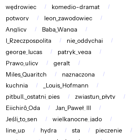
wędrowiec
komedio-dramat
potwory
leon_zawodowiec
Anglicy
Baba_Wanga
I_Rzeczpospolita
nie_oddychaj
george_lucas
patryk_vega
Prawo_ulicy
geralt
Miles_Quaritch
naznaczona
kuchnia
_Louis_Hofmann
pitbull._ostatni_pies
zwiastun_płyty
Eiichirô_Oda
Jan_Paweł_III
Jeśli_to_sen
wielkanocne_jado
line_up
hydra
sta
pieczenie