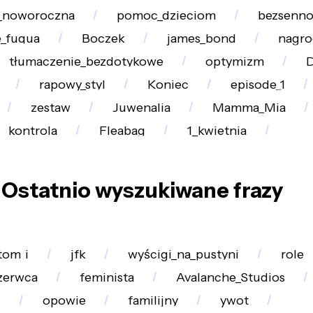
_noworoczna
pomoc_dzieciom
bezsenn
e_fuqua
Boczek
james_bond
nagro
tłumaczenie_bezdotykowe
optymizm
rapowy_styl
Koniec
episode_1
zestaw
Juwenalia
Mamma_Mia
kontrola
Fleabag
1_kwietnia
Ostatnio wyszukiwane frazy
tom_i
jfk
wyścigi_na_pustyni
role
zerwca
feminista
Avalanche_Studios
j
opowie
familijny
ywot