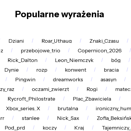
Popularne wyrażenia
Dziani
Roar_Uthaug
Znaki_Czasu
z
przebojowe_trio
Copernicon_2026
Rick_Dalton
Leon_Niemczyk
bóg
Dynie
rozp
konwent
bracia
Pingwin
dreamworks
asasyn
zy_raz
oczami_zwierzt
Rogi
matec
Rycroft_Philostrate
Plac_Zbawiciela
Xbox_series_X
brutalna
ironiczny_hum
rr
stanlee
Nick_Sax
Zofia_Beksińs
Pod_prd
koczy
Kraj
Tajemniczy