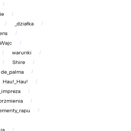
ie
_działka
ens
Wajc
warunki
Shire
de_palma
Hau!_Hau!
_impreza
brzmienia
ementy_rapu
ja