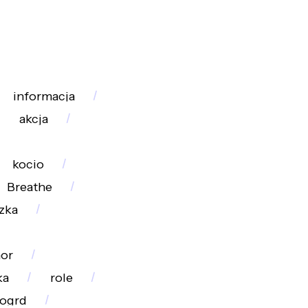
informacja
akcja
kocio
Breathe
zka
or
ka
role
_ogrd