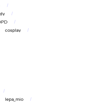
o
dy
DPD
cosplay
lepa_mio