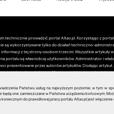
m technicznie prowadzić portal Altao.pl. Korzystając z portalu
kie są wykorzystywane tylko do działań techniczno-administra
nformacji z tej strony osobom trzecim. Wszystkie artykuły wr
na portalu są własnością użytkowników. Administrator i właśc
esci prezentowane przez autorów artykułów. Dodając artykuł, 
z ponosisz odpowiedzialność za wszystkie materiały umieszc
óły dostępne w regulaminie portalu.
świadczenia Państwu usług na najwyższym poziomie, w tym w sp
kie prawa zastrzeżone.
, że będą one zamieszczane w Państwa urządzeniu końcowym. M
koniecznym do prawidłowej pracy portalu Altao.pl jest włączenie 