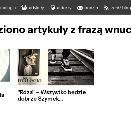
onologia
artykuły
autorzy
poczta
załóż blo
ziono artykuły z frazą wnu
"Rdza" – Wszystko będzie
la
dobrze Szymek…