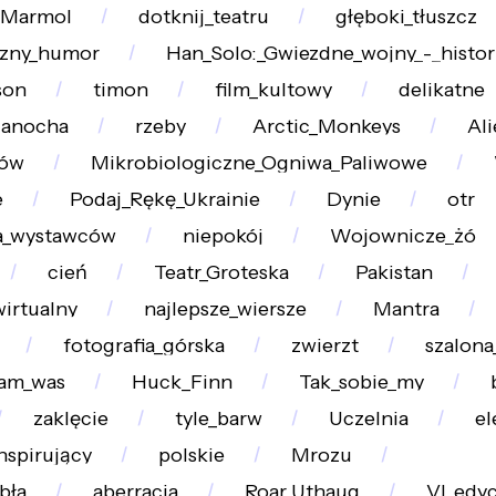
r_Marmol
dotknij_teatru
głęboki_tłuszcz
czny_humor
Han_Solo:_Gwiezdne_wojny_-_histor
son
timon
film_kultowy
delikatne
Janocha
rzeby
Arctic_Monkeys
Ali
łów
Mikrobiologiczne_Ogniwa_Paliwowe
e
Podaj_Rękę_Ukrainie
Dynie
otr
fa_wystawców
niepokój
Wojownicze_żó
cień
Teatr_Groteska
Pakistan
irtualny
najlepsze_wiersze
Mantra
fotografia_górska
zwierzt
szalona
am_was
Huck_Finn
Tak_sobie_my
zaklęcie
tyle_barw
Uczelnia
el
nspirujący
polskie
Mrozu
bła
aberracja
Roar_Uthaug
VI_edyc