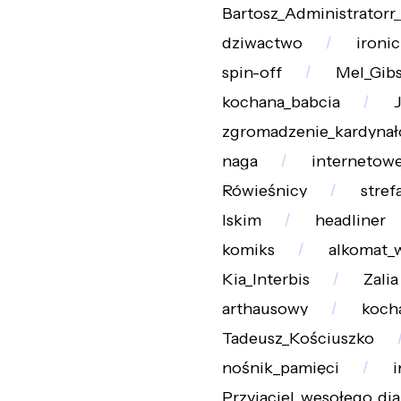
Bartosz_Administrator
dziwactwo
ironi
spin-off
Mel_Gib
kochana_babcia
zgromadzenie_kardyna
naga
internetow
Rówieśnicy
stre
lskim
headliner
komiks
alkomat_w
Kia_Interbis
Zalia
arthausowy
koch
Tadeusz_Kościuszko
nośnik_pamięci
i
Przyjaciel_wesołego_dia