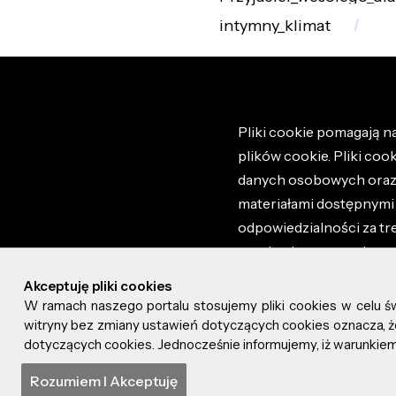
intymny_klimat
Pliki cookie pomagają na
plików cookie. Pliki coo
danych osobowych oraz i
materiałami dostępnymi 
odpowiedzialności za tr
regulaminem portalu ora
stronie altao.pl. Szczeg
Akceptuję pliki cookies
W ramach naszego portalu stosujemy pliki cookies w celu 
© 2026 altao.pl. Wszyst
witryny bez zmiany ustawień dotyczących cookies oznacza
dotyczących cookies. Jednocześnie informujemy, iż warunkiem 
0.037
Rozumiem I Akceptuję