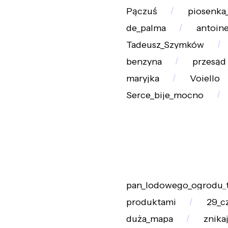
Pączuś
piosenka
de_palma
antoin
Tadeusz_Szymków
benzyna
przesąd
maryjka
Voiello
Serce_bije_mocno
pan_lodowego_ogrodu_
produktami
29_c
duża_mapa
znika