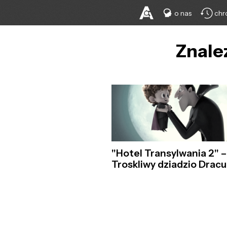
o nas
chr
Znale
"Hotel Transylwania 2" –
Troskliwy dziadzio Dracu