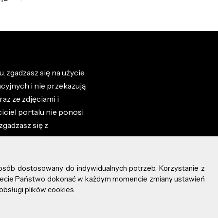
, zgadzasz się na użycie
cyjnych i nie przekazują
az ze zdjęciami i
iciel portalu nie ponosi
zgadzasz się z
zone przez Ciebie na
osób dostosowany do indywidualnych potrzeb. Korzystanie z
ożecie Państwo dokonać w każdym momencie zmiany ustawień
obsługi plików cookies.