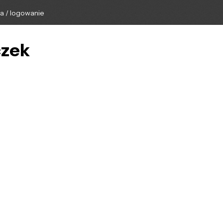
ga / logowanie
czek