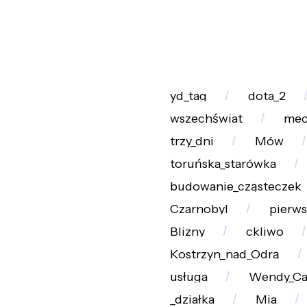
yd_tag
dota_2
wszechświat
mec
trzy_dni
Mów
toruńska_starówka
budowanie_cząsteczek
Czarnobyl
pierws
Blizny
ckliwo
Kostrzyn_nad_Odrą
usługa
Wendy_Ca
_działka
Mia