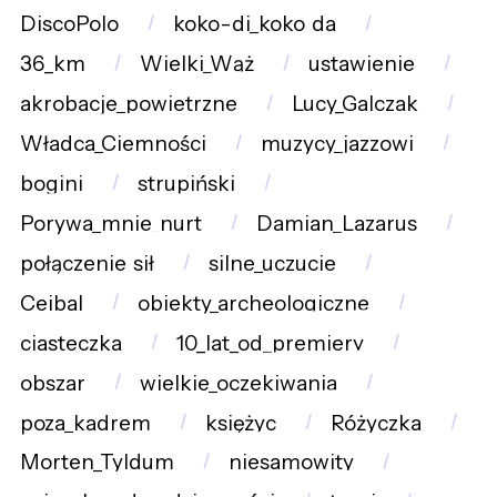
DiscoPolo
koko-di_koko_da
36_km
Wielki_Wąż
ustawienie
akrobacje_powietrzne
Lucy_Galczak
Władca_Ciemności
muzycy_jazzowi
bogini
strupiński
Porywa_mnie_nurt
Damian_Lazarus
połączenie_sił
silne_uczucie
Ceibal
obiekty_archeologiczne
ciasteczka
10_lat_od_premiery
obszar
wielkie_oczekiwania
poza_kadrem
księżyc
Różyczka
Morten_Tyldum
niesamowity