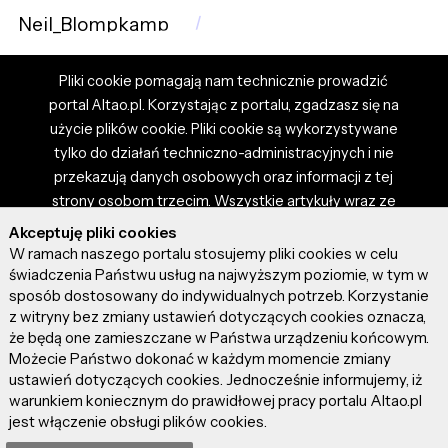
Neil_Blompkamp
Pliki cookie pomagają nam technicznie prowadzić
portal Altao.pl. Korzystając z portalu, zgadzasz się na
użycie plików cookie. Pliki cookie są wykorzystywane
tylko do działań techniczno-administracyjnych i nie
przekazują danych osobowych oraz informacji z tej
strony osobom trzecim. Wszystkie artykuły wraz ze
zdjęciami i materiałami dostępnymi na portalu są
Akceptuję pliki cookies
własnością użytkowników. Administrator i właściciel
W ramach naszego portalu stosujemy pliki cookies w celu
portalu nie ponosi odpowiedzialności za tresci
świadczenia Państwu usług na najwyższym poziomie, w tym w
sposób dostosowany do indywidualnych potrzeb. Korzystanie
prezentowane przez autorów artykułów. Dodając
z witryny bez zmiany ustawień dotyczących cookies oznacza,
artykuł, zgadzasz się z regulaminem portalu oraz
że będą one zamieszczane w Państwa urządzeniu końcowym.
ponosisz odpowiedzialność za wszystkie materiały
Możecie Państwo dokonać w każdym momencie zmiany
umieszczone przez Ciebie na stronie altao.pl.
ustawień dotyczących cookies. Jednocześnie informujemy, iż
Szczegóły dostępne w regulaminie portalu.
warunkiem koniecznym do prawidłowej pracy portalu Altao.pl
jest włączenie obsługi plików cookies.
© 2026 altao.pl. Wszystkie prawa zastrzeżone.