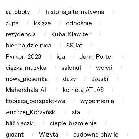
autoboty
historia_alternatywna
zupa
książę
odnośnie
rezydencja
Kuba_Klawiter
biedna_dzielnica
89_lat
Pyrkon_2023
iga
John_Porter
ciężka_muzyka
salonu!
wołyń
nowa_piosenka
duży
czeski
Mahershala_Ali
kometa_ATLAS
kobieca_perspektywa
wypełnienia
Andrzej_Korzyński
sta
bliźniaczki
ciepłe_brzmienie
gigant
Wizyta
cudowne_chwile