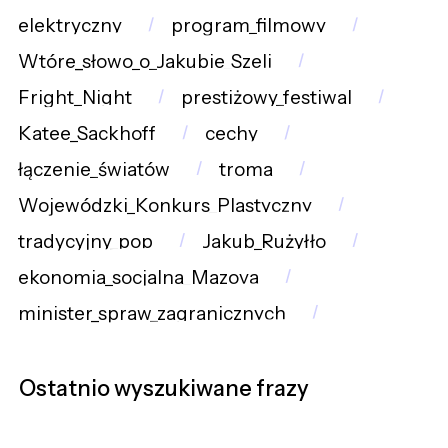
elektryczny
program_filmowy
Wtóre_słowo_o_Jakubie_Szeli
Fright_Night
prestiżowy_festiwal
Katee_Sackhoff
cechy
łączenie_światów
troma
Wojewódzki_Konkurs_Plastyczny
tradycyjny_pop
Jakub_Rużyłło
ekonomia_socjalna_Mazova
minister_spraw_zagranicznych
Ostatnio wyszukiwane frazy