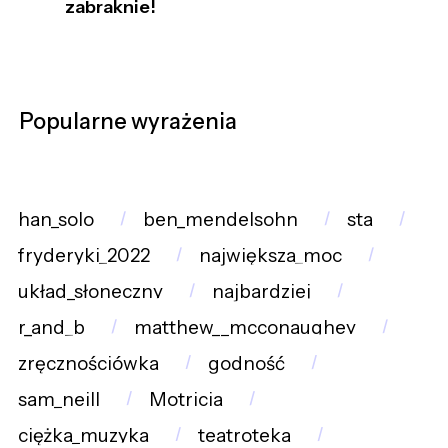
zabraknie!
Popularne wyrażenia
han_solo
ben_mendelsohn
sta
fryderyki_2022
największa_moc
układ_słoneczny
najbardziej
r_and_b
matthew__mcconaughey
zręcznościówka
godność
sam_neill
Motricia
ciężka_muzyka
teatroteka