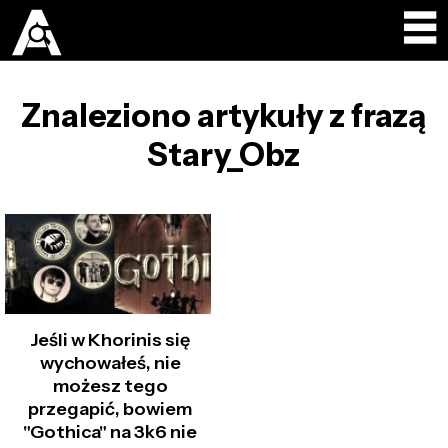
Znaleziono artykuły z frazą
Stary_Obz
Jeśli w Khorinis się
wychowałeś, nie
możesz tego
przegapić, bowiem
"Gothica" na 3k6 nie